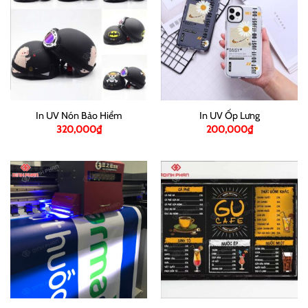
In UV Nón Bảo Hiểm
In UV Ốp Lưng
320,000
₫
200,000
₫