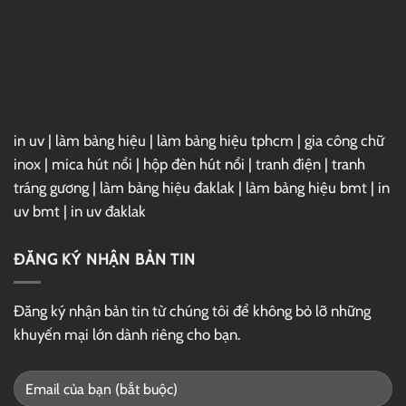
2025
Full
–
Link
GG
Drive
in uv
|
làm bảng hiệu
|
làm bảng hiệu tphcm
|
gia công chữ
inox
|
mica hút nổi
|
hộp đèn hút nổi
|
tranh điện
|
tranh
tráng gương
|
làm bảng hiệu đaklak
|
làm bảng hiệu bmt
|
in
uv bmt
|
in uv đaklak
ĐĂNG KÝ NHẬN BẢN TIN
Đăng ký nhận bản tin từ chúng tôi để không bỏ lỡ những
khuyến mại lớn dành riêng cho bạn.