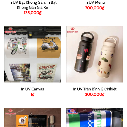
In UV Bạt Không Gân, In Bạt
In UV Menu
Không Gân Giá Rẻ
200,000
₫
135,000
₫
In UV Canvas
In UV Trên Bình Giữ Nhiệt
1
₫
200,000
₫