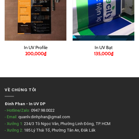
In UV Profile
In UV Bạt
200,000
₫
135,000
₫
VỀ CHÚNG TÔI
Đinh Phan
-
In UV DP
- Hotline/Zalo:
0947.98.0022
- Email:
quanlv.dinhphan@gmail.com
- Xưởng 1:
234/3 Tô Ngọc Vân, Phường Linh Đông, TP. HCM
- Xưởng 2:
185 Lý Thái Tổ, Phường Tân An, Đắk Lắk