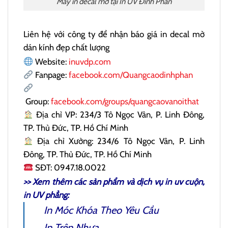
Máy in decal mờ tại In UV Đinh Phan
Liên hệ với công ty để nhận báo giá in decal mờ
dán kính đẹp chất lượng
Website:
inuvdp.com
Fanpage:
facebook.com/Quangcaodinhphan
Group:
facebook.com/groups/quangcaovanoithat
Địa chỉ VP: 234/3 Tô Ngọc Vân, P. Linh Đông,
TP. Thủ Đức, TP. Hồ Chí Minh
Địa chỉ Xưởng: 234/6 Tô Ngọc Vân, P. Linh
Đông, TP. Thủ Đức, TP. Hồ Chí Minh
SĐT: 0947.18.0022
>> Xem thêm các sản phẩm và dịch vụ
in uv cuộn
,
in UV phẳng:
In Móc Khóa Theo Yêu Cầu
In Trên Nhựa