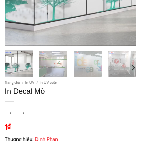
Trang chủ
/
In UV
/
In UV cuộn
In Decal Mờ
1
₫
Thương hiệu:
Đinh Phan