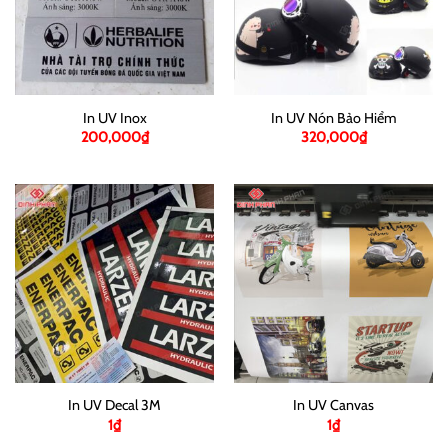
In UV Inox
In UV Nón Bảo Hiểm
200,000
₫
320,000
₫
In UV Decal 3M
In UV Canvas
1
₫
1
₫