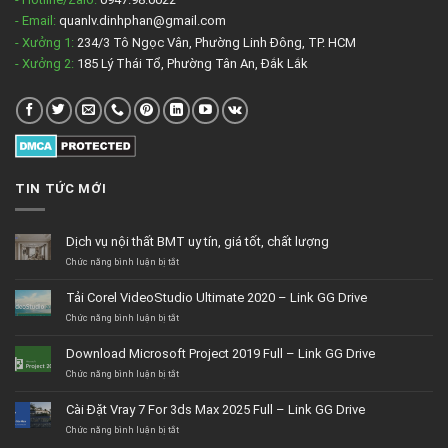
- Email:
quanlv.dinhphan@gmail.com
- Xưởng 1:
234/3 Tô Ngọc Vân, Phường Linh Đông, TP. HCM
- Xưởng 2:
185 Lý Thái Tổ, Phường Tân An, Đắk Lắk
TIN TỨC MỚI
Dịch vụ nội thất BMT uy tín, giá tốt, chất lượng
ở
Chức năng bình luận bị tắt
Dịch
vụ
Tải Corel VideoStudio Ultimate 2020 – Link GG Drive
nội
thất
ở
Chức năng bình luận bị tắt
BMT
Tải
uy
Corel
Download Microsoft Project 2019 Full – Link GG Drive
tín,
VideoStudio
giá
Ultimate
ở
Chức năng bình luận bị tắt
tốt,
2020
Download
chất
–
Microsoft
Cài Đặt Vray 7 For 3ds Max 2025 Full – Link GG Drive
lượng
Link
Project
GG
2019
ở
Chức năng bình luận bị tắt
Drive
Full
Cài