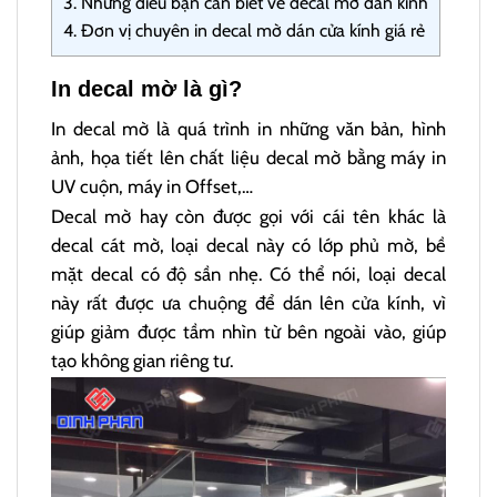
3.
Những điều bạn cần biết về decal mờ dán kính
4.
Đơn vị chuyên in decal mờ dán cửa kính giá rẻ
In decal mờ là gì?
In decal mờ là quá trình in những văn bản, hình
ảnh, họa tiết lên chất liệu decal mờ bằng máy in
UV cuộn, máy in Offset,…
Decal mờ hay còn được gọi với cái tên khác là
decal cát mờ, loại decal này có lớp phủ mờ, bề
mặt decal có độ sần nhẹ. Có thể nói, loại decal
này rất được ưa chuộng để dán lên cửa kính, vì
giúp giảm được tầm nhìn từ bên ngoài vào, giúp
tạo không gian riêng tư.