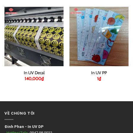
In UV Decal
In UV PP
140,000
₫
1
₫
VỀ CHÚNG TÔI
Đinh Phan
-
In UV DP
- Hotline/Zalo:
0947.98.0022