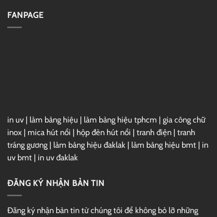
–
Đặt
Link
Vray
FANPAGE
GG
7
Drive
For
3ds
Max
2025
Full
–
Link
GG
Drive
in uv
|
làm bảng hiệu
|
làm bảng hiệu tphcm
|
gia công chữ
inox
|
mica hút nổi
|
hộp đèn hút nổi
|
tranh điện
|
tranh
tráng gương
|
làm bảng hiệu đaklak
|
làm bảng hiệu bmt
|
in
uv bmt
|
in uv đaklak
ĐĂNG KÝ NHẬN BẢN TIN
Đăng ký nhận bản tin từ chúng tôi để không bỏ lỡ những