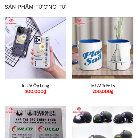
SẢN PHẨM TƯƠNG TỰ
In UV Ốp Lưng
In UV Trên Ly
200,000
₫
200,000
₫