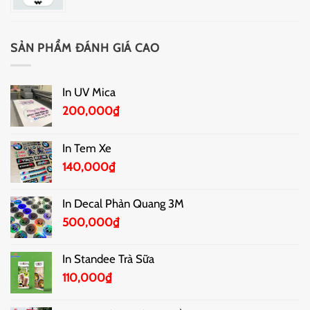
SẢN PHẨM ĐÁNH GIÁ CAO
In UV Mica
200,000
₫
In Tem Xe
140,000
₫
In Decal Phản Quang 3M
500,000
₫
In Standee Trà Sữa
110,000
₫