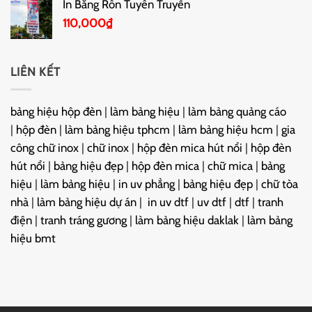
In Băng Rôn Tuyên Truyền
110,000
₫
LIÊN KẾT
bảng hiệu hộp đèn
|
làm bảng hiệu
|
làm bảng quảng cáo
|
hộp đèn
|
làm bảng hiệu tphcm
|
làm bảng hiệu hcm
|
gia
công chữ inox
|
chữ inox
|
hộp đèn mica hút nổi
|
hộp đèn
hút nổi
|
bảng hiệu đẹp
|
hộp đèn mica
|
chữ mica
|
bảng
hiệu
|
làm bảng hiệu
|
in uv phẳng
|
bảng hiệu đẹp
|
chữ tòa
nhà
|
làm bảng hiệu dự án
|
in uv dtf
|
uv dtf
|
dtf
|
tranh
điện
|
tranh tráng gương
|
làm bảng hiệu daklak
|
làm bảng
hiệu bmt