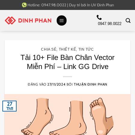
Bỏ
Hotline:
0947.98.0022
|
Duy trì bởi
In UV Đinh Phan
qua
nội
0947.98.0022
dung
CHIA SẺ
,
THIẾT KẾ
,
TIN TỨC
Tải 10+ File Bàn Chân Vector
Miễn Phí – Link GG Drive
ĐĂNG VÀO
27/11/2024
BỞI
THUẬN ĐINH PHAN
27
Th11