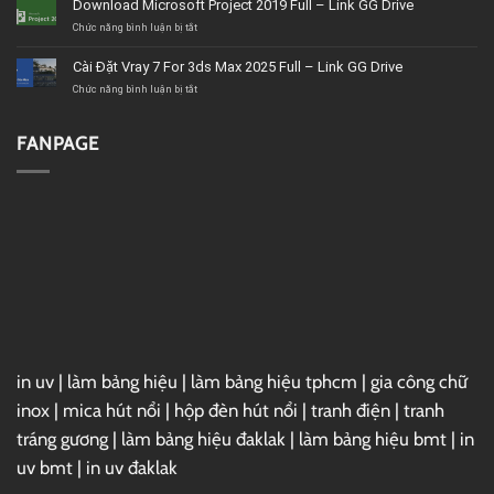
Download Microsoft Project 2019 Full – Link GG Drive
tín,
VideoStudio
giá
Ultimate
ở
Chức năng bình luận bị tắt
tốt,
2020
Download
chất
–
Microsoft
Cài Đặt Vray 7 For 3ds Max 2025 Full – Link GG Drive
lượng
Link
Project
GG
2019
ở
Chức năng bình luận bị tắt
Drive
Full
Cài
–
Đặt
Link
Vray
FANPAGE
GG
7
Drive
For
3ds
Max
2025
Full
–
Link
GG
Drive
in uv
|
làm bảng hiệu
|
làm bảng hiệu tphcm
|
gia công chữ
inox
|
mica hút nổi
|
hộp đèn hút nổi
|
tranh điện
|
tranh
tráng gương
|
làm bảng hiệu đaklak
|
làm bảng hiệu bmt
|
in
uv bmt
|
in uv đaklak