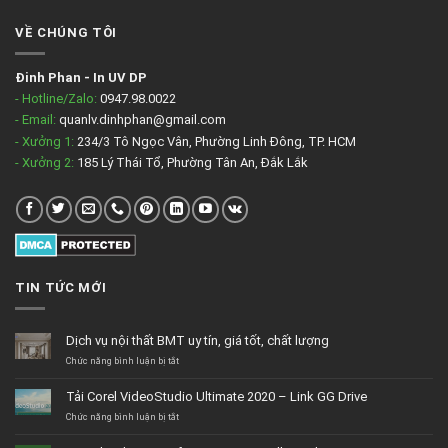
VỀ CHÚNG TÔI
Đinh Phan
-
In UV DP
- Hotline/Zalo:
0947.98.0022
- Email:
quanlv.dinhphan@gmail.com
- Xưởng 1:
234/3 Tô Ngọc Vân, Phường Linh Đông, TP. HCM
- Xưởng 2:
185 Lý Thái Tổ, Phường Tân An, Đắk Lắk
TIN TỨC MỚI
Dịch vụ nội thất BMT uy tín, giá tốt, chất lượng
ở
Chức năng bình luận bị tắt
Dịch
vụ
Tải Corel VideoStudio Ultimate 2020 – Link GG Drive
nội
thất
ở
Chức năng bình luận bị tắt
BMT
Tải
uy
Corel