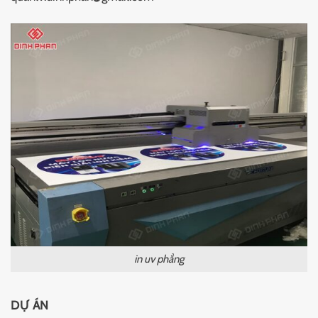
in uv phẳng
DỰ ÁN