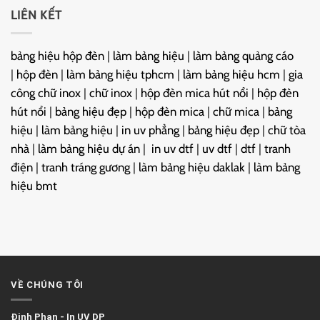
LIÊN KẾT
bảng hiệu hộp đèn
|
làm bảng hiệu
|
làm bảng quảng cáo
|
hộp đèn
|
làm bảng hiệu tphcm
|
làm bảng hiệu hcm
|
gia
công chữ inox
|
chữ inox
|
hộp đèn mica hút nổi
|
hộp đèn
hút nổi
|
bảng hiệu đẹp
|
hộp đèn mica
|
chữ mica
|
bảng
hiệu
|
làm bảng hiệu
|
in uv phẳng
|
bảng hiệu đẹp
|
chữ tòa
nhà
|
làm bảng hiệu dự án
|
in uv dtf
|
uv dtf
|
dtf
|
tranh
điện
|
tranh tráng gương
|
làm bảng hiệu daklak
|
làm bảng
hiệu bmt
VỀ CHÚNG TÔI
Đinh Phan
-
In UV DP