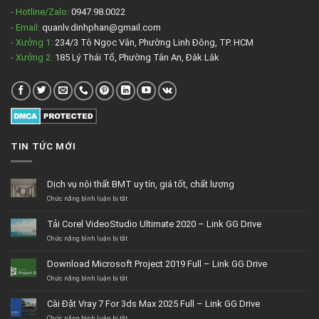
- Hotline/Zalo:
0947.98.0022
- Email:
quanlv.dinhphan@gmail.com
- Xưởng 1:
234/3 Tô Ngọc Vân, Phường Linh Đông, TP. HCM
- Xưởng 2:
185 Lý Thái Tổ, Phường Tân An, Đắk Lắk
TIN TỨC MỚI
Dịch vụ nội thất BMT uy tín, giá tốt, chất lượng
ở
Chức năng bình luận bị tắt
Dịch
vụ
Tải Corel VideoStudio Ultimate 2020 – Link GG Drive
nội
thất
ở
Chức năng bình luận bị tắt
BMT
Tải
uy
Corel
Download Microsoft Project 2019 Full – Link GG Drive
tín,
VideoStudio
giá
Ultimate
ở
Chức năng bình luận bị tắt
tốt,
2020
Download
chất
–
Microsoft
Cài Đặt Vray 7 For 3ds Max 2025 Full – Link GG Drive
lượng
Link
Project
GG
2019
ở
Chức năng bình luận bị tắt