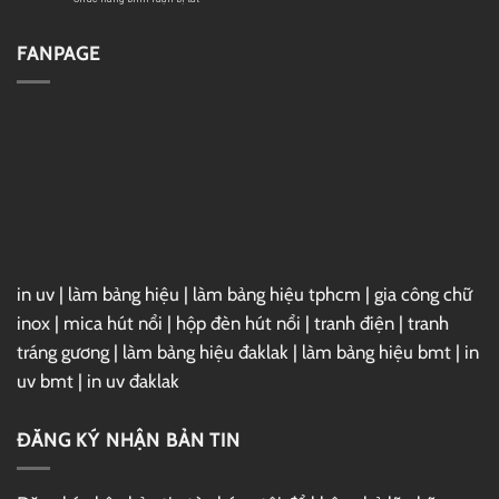
Drive
Full
Cài
–
Đặt
Link
Vray
FANPAGE
GG
7
Drive
For
3ds
Max
2025
Full
–
Link
GG
Drive
in uv
|
làm bảng hiệu
|
làm bảng hiệu tphcm
|
gia công chữ
inox
|
mica hút nổi
|
hộp đèn hút nổi
|
tranh điện
|
tranh
tráng gương
|
làm bảng hiệu đaklak
|
làm bảng hiệu bmt
|
in
uv bmt
|
in uv đaklak
ĐĂNG KÝ NHẬN BẢN TIN