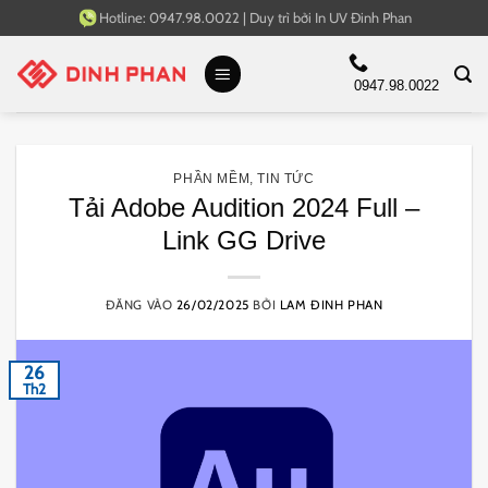
Bỏ
Hotline:
0947.98.0022
|
Duy trì bởi
In UV Đinh Phan
qua
nội
0947.98.0022
dung
PHẦN MỀM
,
TIN TỨC
Tải Adobe Audition 2024 Full –
Link GG Drive
ĐĂNG VÀO
26/02/2025
BỞI
LAM ĐINH PHAN
26
Th2