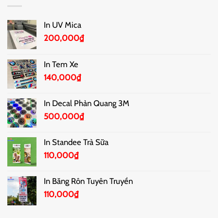
In UV Mica
200,000
₫
In Tem Xe
140,000
₫
In Decal Phản Quang 3M
500,000
₫
In Standee Trà Sữa
110,000
₫
In Băng Rôn Tuyên Truyền
110,000
₫