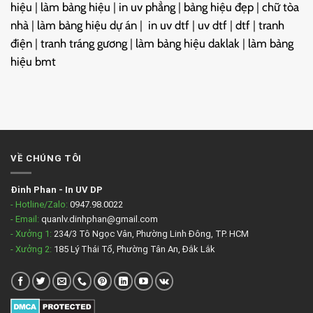
hiệu
|
làm bảng hiệu
|
in uv phẳng
|
bảng hiệu đẹp
|
chữ tòa
nhà
|
làm bảng hiệu dự án
|
in uv dtf
|
uv dtf
|
dtf
|
tranh
điện
|
tranh tráng gương
|
làm bảng hiệu daklak
|
làm bảng
hiệu bmt
VỀ CHÚNG TÔI
Đinh Phan
-
In UV DP
- Hotline/Zalo:
0947.98.0022
- Email:
quanlv.dinhphan@gmail.com
- Xưởng 1:
234/3 Tô Ngọc Vân, Phường Linh Đông, TP. HCM
- Xưởng 2:
185 Lý Thái Tổ, Phường Tân An, Đắk Lắk