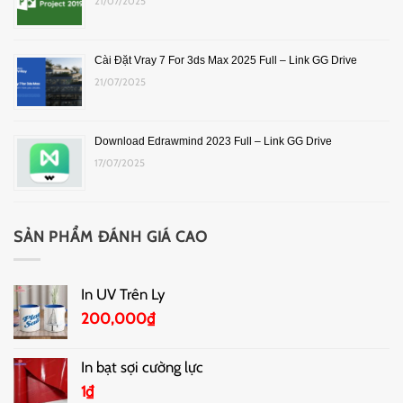
21/07/2025
Cài Đặt Vray 7 For 3ds Max 2025 Full – Link GG Drive
21/07/2025
Download Edrawmind 2023 Full – Link GG Drive
17/07/2025
SẢN PHẨM ĐÁNH GIÁ CAO
In UV Trên Ly
200,000
₫
In bạt sợi cường lực
1
₫