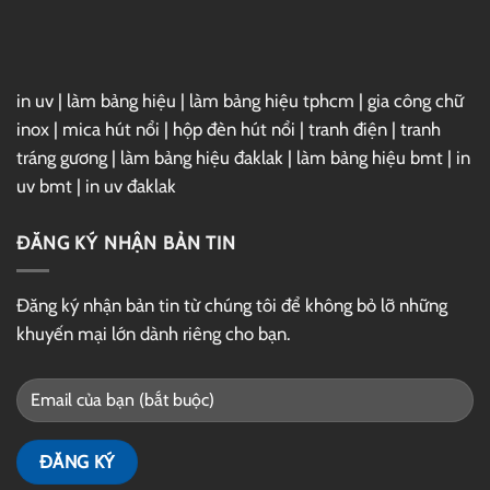
Drive
in uv
|
làm bảng hiệu
|
làm bảng hiệu tphcm
|
gia công chữ
inox
|
mica hút nổi
|
hộp đèn hút nổi
|
tranh điện
|
tranh
tráng gương
|
làm bảng hiệu đaklak
|
làm bảng hiệu bmt
|
in
uv bmt
|
in uv đaklak
ĐĂNG KÝ NHẬN BẢN TIN
Đăng ký nhận bản tin từ chúng tôi để không bỏ lỡ những
khuyến mại lớn dành riêng cho bạn.