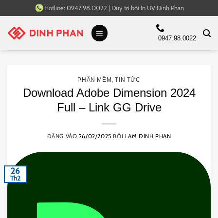
Bỏ
Hotline:
0947.98.0022
|
Duy trì bởi
In UV Đinh Phan
qua
nội
0947.98.0022
dung
PHẦN MỀM
,
TIN TỨC
Download Adobe Dimension 2024
Full – Link GG Drive
ĐĂNG VÀO
26/02/2025
BỞI
LAM ĐINH PHAN
26
Th2