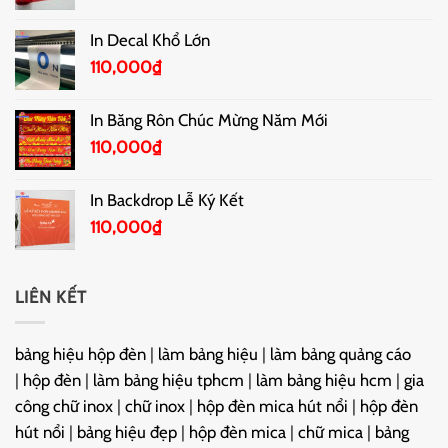
In Decal Khổ Lớn
110,000
₫
In Băng Rôn Chúc Mừng Năm Mới
110,000
₫
In Backdrop Lễ Ký Kết
110,000
₫
LIÊN KẾT
bảng hiệu hộp đèn
|
làm bảng hiệu
|
làm bảng quảng cáo
|
hộp đèn
|
làm bảng hiệu tphcm
|
làm bảng hiệu hcm
|
gia
công chữ inox
|
chữ inox
|
hộp đèn mica hút nổi
|
hộp đèn
hút nổi
|
bảng hiệu đẹp
|
hộp đèn mica
|
chữ mica
|
bảng