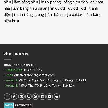
hiệu
|
làm bảng hiệu
|
in uv phẳng
|
bảng hiệu đẹp
|
chữ tòa
nhà
|
làm bảng hiệu dự án
|
in uv dtf
|
uv dtf
|
dtf
|
tranh
điện
|
tranh tráng gương
|
làm bảng hiệu daklak
|
làm bảng
hiệu bmt
VỀ CHÚNG TÔI
Đinh Phan
-
In UV DP
- Hotline/Zalo:
0947.98.0022
- Email:
quanlv.dinhphan@gmail.com
- Xưởng 1:
234/3 Tô Ngọc Vân, Phường Linh Đông, TP. HCM
- Xưởng 2:
185 Lý Thái Tổ, Phường Tân An, Đắk Lắk