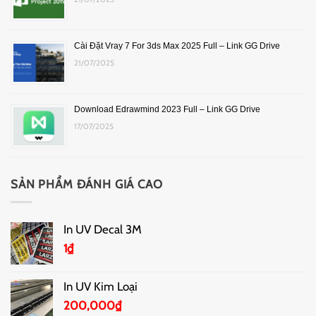
Cài Đặt Vray 7 For 3ds Max 2025 Full – Link GG Drive
21/07/2025
Download Edrawmind 2023 Full – Link GG Drive
17/07/2025
SẢN PHẨM ĐÁNH GIÁ CAO
In UV Decal 3M
1
₫
In UV Kim Loại
200,000
₫