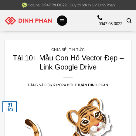
Bỏ
Hotline:
0947.98.0022
|
Duy trì bởi
In UV Đinh Phan
qua
nội
0947.98.0022
dung
CHIA SẺ
,
TIN TỨC
Tải 10+ Mẫu Con Hổ Vector Đẹp –
Link Google Drive
ĐĂNG VÀO
31/12/2024
BỞI
THUẬN ĐINH PHAN
31
Th12