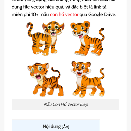
dụng file vector hiệu quả, và đặc biệt là link tải
miễn phí 10+ mẫu
con hổ vector
qua Google Drive.
Mẫu Con Hổ Vector Đẹp
Nội dung
[
Ẩn
]