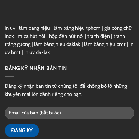
Drive
in uv
|
làm bảng hiệu
|
làm bảng hiệu tphcm
|
gia công chữ
inox
|
mica hút nổi
|
hộp đèn hút nổi
|
tranh điện
|
tranh
tráng gương
|
làm bảng hiệu đaklak
|
làm bảng hiệu bmt
|
in
uv bmt
|
in uv đaklak
ĐĂNG KÝ NHẬN BẢN TIN
Đăng ký nhận bản tin từ chúng tôi để không bỏ lỡ những
khuyến mại lớn dành riêng cho bạn.