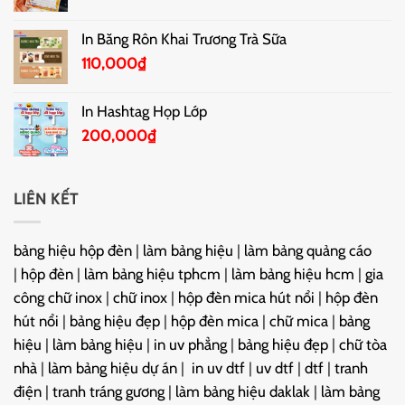
In Băng Rôn Khai Trương Trà Sữa
110,000
₫
In Hashtag Họp Lớp
200,000
₫
LIÊN KẾT
bảng hiệu hộp đèn
|
làm bảng hiệu
|
làm bảng quảng cáo
|
hộp đèn
|
làm bảng hiệu tphcm
|
làm bảng hiệu hcm
|
gia
công chữ inox
|
chữ inox
|
hộp đèn mica hút nổi
|
hộp đèn
hút nổi
|
bảng hiệu đẹp
|
hộp đèn mica
|
chữ mica
|
bảng
hiệu
|
làm bảng hiệu
|
in uv phẳng
|
bảng hiệu đẹp
|
chữ tòa
nhà
|
làm bảng hiệu dự án
|
in uv dtf
|
uv dtf
|
dtf
|
tranh
điện
|
tranh tráng gương
|
làm bảng hiệu daklak
|
làm bảng