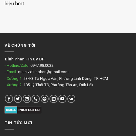
hiệu bmt
VỀ CHÚNG TÔI
Đinh Phan
-
In UV DP
- Hotline/Zalo:
0947.98.0022
- Email:
quanlv.dinhphan@gmail.com
- Xưởng 1:
234/3 Tô Ngọc Vân, Phường Linh Đông, TP. HCM
- Xưởng 2:
185 Lý Thái Tổ, Phường Tân An, Đắk Lắk
TIN TỨC MỚI