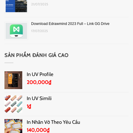
21/07/2025
Download Edrawmind 2023 Full – Link GG Drive
17/07/2025
SẢN PHẨM ĐÁNH GIÁ CAO
In UV Profile
200,000
₫
In UV Simili
1
₫
In Nhãn Vở Theo Yêu Cầu
140,000
₫