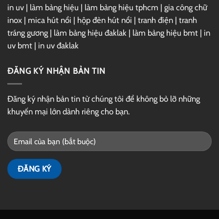
in uv
|
làm bảng hiệu
|
làm bảng hiệu tphcm
|
gia công chữ
inox
|
mica hút nổi
|
hộp đèn hút nổi
|
tranh điện
|
tranh
tráng gương
|
làm bảng hiệu đaklak
|
làm bảng hiệu bmt
|
in
uv bmt
|
in uv đaklak
ĐĂNG KÝ NHẬN BẢN TIN
Đăng ký nhận bản tin từ chúng tôi để không bỏ lỡ những
khuyến mại lớn dành riêng cho bạn.