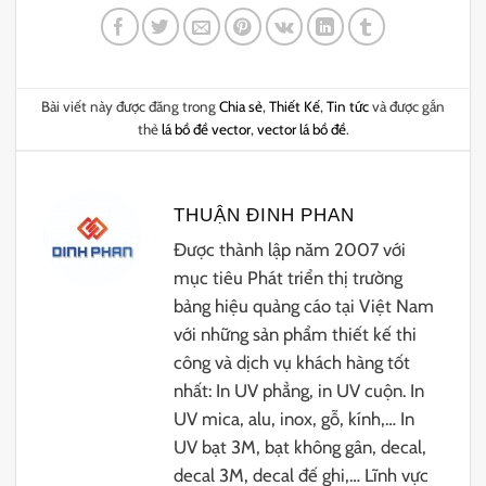
Bài viết này được đăng trong
Chia sẻ
,
Thiết Kế
,
Tin tức
và được gắn
thẻ
lá bồ đề vector
,
vector lá bồ đề
.
THUẬN ĐINH PHAN
Được thành lập năm 2007 với
mục tiêu Phát triển thị trường
bảng hiệu quảng cáo tại Việt Nam
với những sản phẩm thiết kế thi
công và dịch vụ khách hàng tốt
nhất: In UV phẳng, in UV cuộn. In
UV mica, alu, inox, gỗ, kính,… In
UV bạt 3M, bạt không gân, decal,
decal 3M, decal đế ghi,… Lĩnh vực