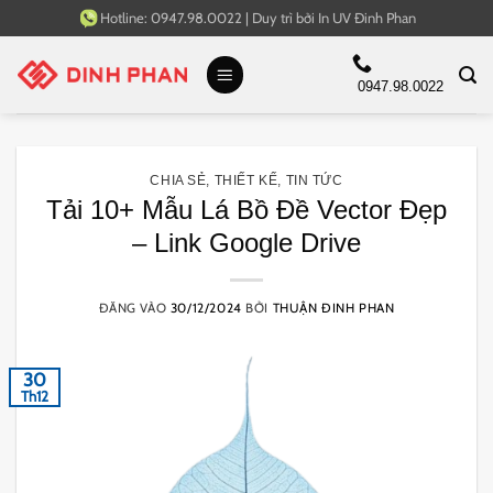
Bỏ
Hotline:
0947.98.0022
|
Duy trì bởi
In UV Đinh Phan
qua
nội
0947.98.0022
dung
CHIA SẺ
,
THIẾT KẾ
,
TIN TỨC
Tải 10+ Mẫu Lá Bồ Đề Vector Đẹp
– Link Google Drive
ĐĂNG VÀO
30/12/2024
BỞI
THUẬN ĐINH PHAN
30
Th12