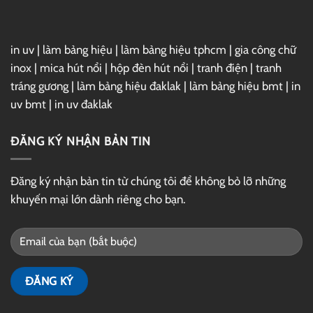
in uv
|
làm bảng hiệu
|
làm bảng hiệu tphcm
|
gia công chữ
inox
|
mica hút nổi
|
hộp đèn hút nổi
|
tranh điện
|
tranh
tráng gương
|
làm bảng hiệu đaklak
|
làm bảng hiệu bmt
|
in
uv bmt
|
in uv đaklak
ĐĂNG KÝ NHẬN BẢN TIN
Đăng ký nhận bản tin từ chúng tôi để không bỏ lỡ những
khuyến mại lớn dành riêng cho bạn.