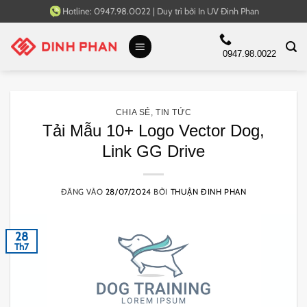
Bỏ
Hotline:
0947.98.0022
|
Duy trì bởi
In UV Đinh Phan
qua
nội
0947.98.0022
dung
CHIA SẺ
,
TIN TỨC
Tải Mẫu 10+ Logo Vector Dog,
Link GG Drive
ĐĂNG VÀO
28/07/2024
BỞI
THUẬN ĐINH PHAN
28
Th7