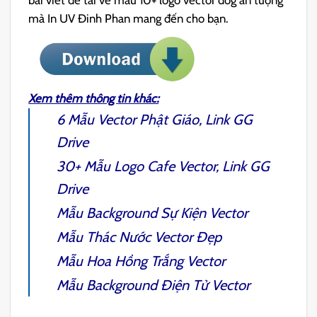
bài viết để tải về mẫu 10+ logo vector dog ấn tượng
mà In UV Đinh Phan mang đến cho bạn.
Xem thêm thông tin khác:
6 Mẫu
Vector Phật Giáo
, Link GG
Drive
30+ Mẫu Logo
Cafe Vector
, Link GG
Drive
Mẫu
Background Sự Kiện Vector
Mẫu
Thác Nước Vector
Đẹp
Mẫu
Hoa Hồng Trắng Vector
Mẫu
Background Điện Tử Vector