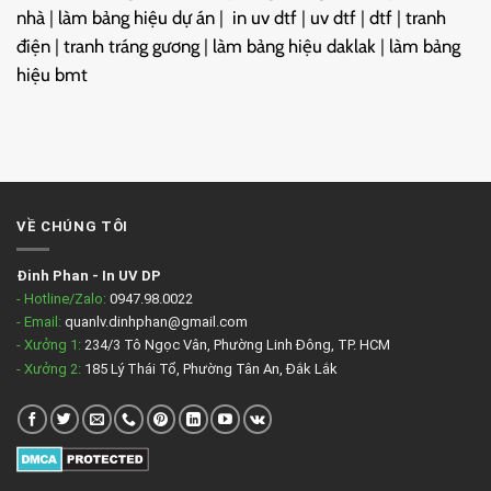
nhà
|
làm bảng hiệu dự án
|
in uv dtf
|
uv dtf
|
dtf
|
tranh
điện
|
tranh tráng gương
|
làm bảng hiệu daklak
|
làm bảng
hiệu bmt
VỀ CHÚNG TÔI
Đinh Phan
-
In UV DP
- Hotline/Zalo:
0947.98.0022
- Email:
quanlv.dinhphan@gmail.com
- Xưởng 1:
234/3 Tô Ngọc Vân, Phường Linh Đông, TP. HCM
- Xưởng 2:
185 Lý Thái Tổ, Phường Tân An, Đắk Lắk