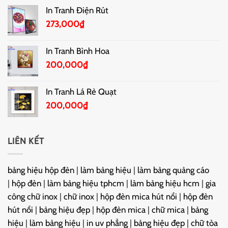
In Tranh Điện Rút
273,000
₫
In Tranh Bình Hoa
200,000
₫
In Tranh Lá Rẻ Quạt
200,000
₫
LIÊN KẾT
bảng hiệu hộp đèn
|
làm bảng hiệu
|
làm bảng quảng cáo
|
hộp đèn
|
làm bảng hiệu tphcm
|
làm bảng hiệu hcm
|
gia
công chữ inox
|
chữ inox
|
hộp đèn mica hút nổi
|
hộp đèn
hút nổi
|
bảng hiệu đẹp
|
hộp đèn mica
|
chữ mica
|
bảng
hiệu
|
làm bảng hiệu
|
in uv phẳng
|
bảng hiệu đẹp
|
chữ tòa