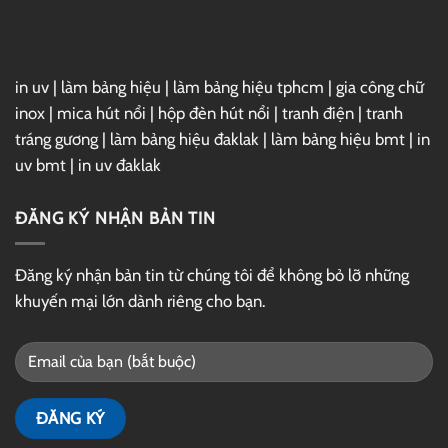
Drive
in uv
|
làm bảng hiệu
|
làm bảng hiệu tphcm
|
gia công chữ
inox
|
mica hút nổi
|
hộp đèn hút nổi
|
tranh điện
|
tranh
tráng gương
|
làm bảng hiệu đaklak
|
làm bảng hiệu bmt
|
in
uv bmt
|
in uv đaklak
ĐĂNG KÝ NHẬN BẢN TIN
Đăng ký nhận bản tin từ chúng tôi để không bỏ lỡ những
khuyến mại lớn dành riêng cho bạn.