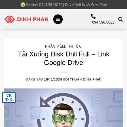
Bỏ
Hotline:
0947.98.0022
|
Duy trì bởi
In UV Đinh Phan
qua
nội
0947.98.0022
dung
PHẦN MỀM
,
TIN TỨC
Tải Xuống Disk Drill Full – Link
Google Drive
ĐĂNG VÀO
28/12/2024
BỞI
THUẬN ĐINH PHAN
28
Th12