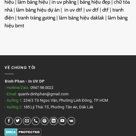
hiệu
|
làm bảng hiệu
|
in uv phẳng
|
bảng hiệu đẹp
|
chữ tòa
nhà
|
làm bảng hiệu dự án
|
in uv dtf
|
uv dtf
|
dtf
|
tranh
điện
|
tranh tráng gương
|
làm bảng hiệu daklak
|
làm bảng
hiệu bmt
VỀ CHÚNG TÔI
Đinh Phan
-
In UV DP
- Hotline/Zalo:
0947.98.0022
- Email:
quanlv.dinhphan@gmail.com
- Xưởng 1:
234/3 Tô Ngọc Vân, Phường Linh Đông, TP. HCM
- Xưởng 2:
185 Lý Thái Tổ, Phường Tân An, Đắk Lắk