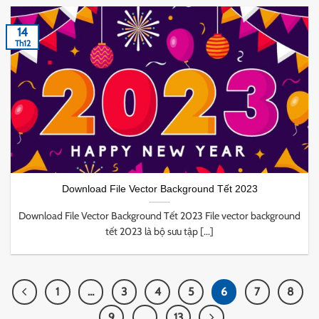
14
Th12
Download File Vector Background Tết 2023
Download File Vector Background Tết 2023 File vector background
tết 2023 là bộ sưu tập [...]
1
…
3
4
5
6
7
8
9
…
13