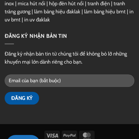
inox
|
mica hút nổi
|
hộp đèn hút nổi
|
tranh điện
|
tranh
tráng gương
|
làm bảng hiệu đaklak
|
làm bảng hiệu bmt
|
in
uv bmt
|
in uv đaklak
ĐĂNG KÝ NHẬN BẢN TIN
Đăng ký nhận bản tin từ chúng tôi để không bỏ lỡ những
khuyến mại lớn dành riêng cho bạn.
Visa
PayPal
MasterCard