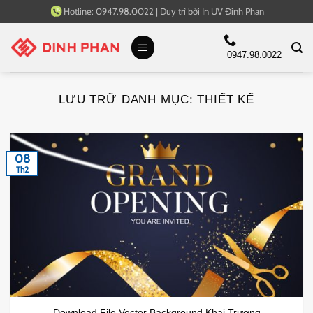
Bỏ
Hotline:
0947.98.0022
|
Duy trì bởi
In UV Đinh Phan
qua
nội
0947.98.0022
dung
LƯU TRỮ DANH MỤC:
THIẾT KẾ
08
Th2
Download File Vector Background Khai Trương