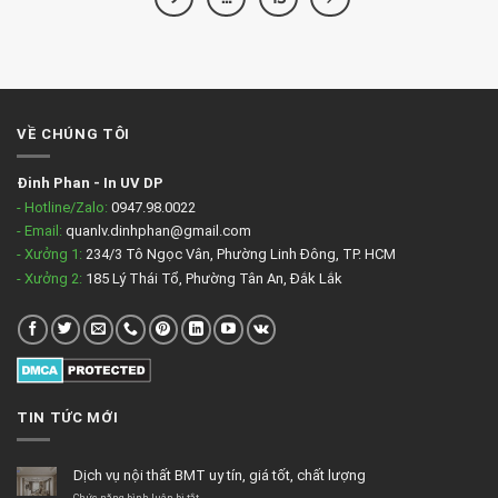
VỀ CHÚNG TÔI
Đinh Phan
-
In UV DP
- Hotline/Zalo:
0947.98.0022
- Email:
quanlv.dinhphan@gmail.com
- Xưởng 1:
234/3 Tô Ngọc Vân, Phường Linh Đông, TP. HCM
- Xưởng 2:
185 Lý Thái Tổ, Phường Tân An, Đắk Lắk
TIN TỨC MỚI
Dịch vụ nội thất BMT uy tín, giá tốt, chất lượng
ở