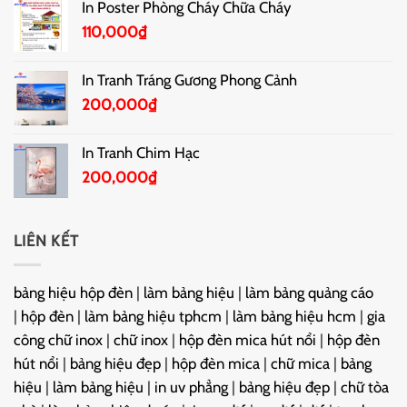
In Poster Phòng Cháy Chữa Cháy
110,000
₫
In Tranh Tráng Gương Phong Cảnh
200,000
₫
In Tranh Chim Hạc
200,000
₫
LIÊN KẾT
bảng hiệu hộp đèn
|
làm bảng hiệu
|
làm bảng quảng cáo
|
hộp đèn
|
làm bảng hiệu tphcm
|
làm bảng hiệu hcm
|
gia
công chữ inox
|
chữ inox
|
hộp đèn mica hút nổi
|
hộp đèn
hút nổi
|
bảng hiệu đẹp
|
hộp đèn mica
|
chữ mica
|
bảng
hiệu
|
làm bảng hiệu
|
in uv phẳng
|
bảng hiệu đẹp
|
chữ tòa