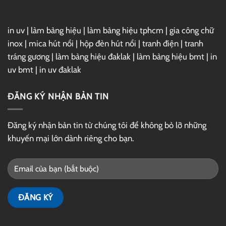
in uv
|
làm bảng hiệu
|
làm bảng hiệu tphcm
|
gia công chữ
inox
|
mica hút nổi
|
hộp đèn hút nổi
|
tranh điện
|
tranh
tráng gương
|
làm bảng hiệu đaklak
|
làm bảng hiệu bmt
|
in
uv bmt
|
in uv đaklak
ĐĂNG KÝ NHẬN BẢN TIN
Đăng ký nhận bản tin từ chúng tôi để không bỏ lỡ những
khuyến mại lớn dành riêng cho bạn.