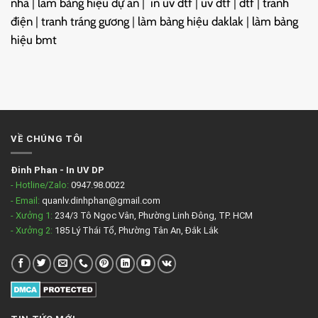
nhà
|
làm bảng hiệu dự án
|
in uv dtf
|
uv dtf
|
dtf
|
tranh
điện
|
tranh tráng gương
|
làm bảng hiệu daklak
|
làm bảng
hiệu bmt
VỀ CHÚNG TÔI
Đinh Phan
-
In UV DP
- Hotline/Zalo:
0947.98.0022
- Email:
quanlv.dinhphan@gmail.com
- Xưởng 1:
234/3 Tô Ngọc Vân, Phường Linh Đông, TP. HCM
- Xưởng 2:
185 Lý Thái Tổ, Phường Tân An, Đắk Lắk