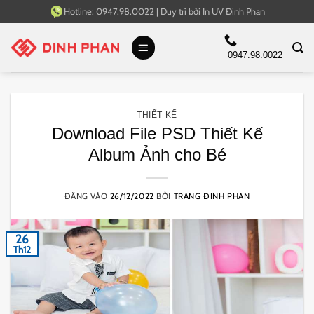
Bỏ
Hotline:
0947.98.0022
|
Duy trì bởi
In UV Đinh Phan
qua
nội
0947.98.0022
dung
THIẾT KẾ
Download File PSD Thiết Kế
Album Ảnh cho Bé
ĐĂNG VÀO
26/12/2022
BỞI
TRANG ĐINH PHAN
26
Th12