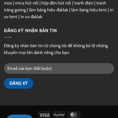
inox
|
mica hút nổi
|
hộp đèn hút nổi
|
tranh điện
|
tranh
tráng gương
|
làm bảng hiệu đaklak
|
làm bảng hiệu bmt
|
in
uv bmt
|
in uv đaklak
ĐĂNG KÝ NHẬN BẢN TIN
Đăng ký nhận bản tin từ chúng tôi để không bỏ lỡ những
khuyến mại lớn dành riêng cho bạn.
Visa
PayPal
MasterCard