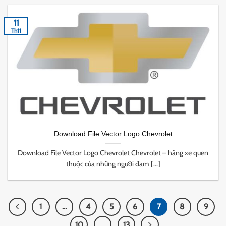
11
Th11
Download File Vector Logo Chevrolet
Download File Vector Logo Chevrolet Chevrolet – hãng xe quen
thuộc của những người đam [...]
1
…
4
5
6
7
8
9
10
…
13