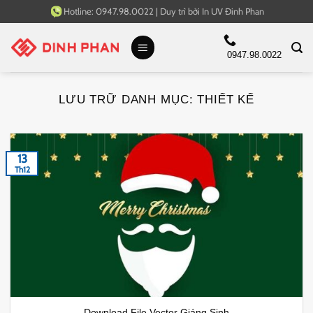
Bỏ
Hotline:
0947.98.0022
|
Duy trì bởi
In UV Đinh Phan
qua
nội
0947.98.0022
dung
LƯU TRỮ DANH MỤC:
THIẾT KẾ
13
Th12
Download File Vector Giáng Sinh