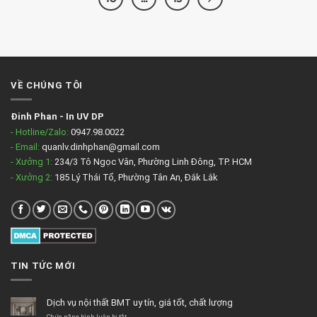
VỀ CHÚNG TÔI
Đinh Phan
-
In UV DP
- Hotline/Zalo:
0947.98.0022
- Email:
quanlv.dinhphan@gmail.com
- Xưởng 1:
234/3 Tô Ngọc Vân, Phường Linh Đông, TP. HCM
- Xưởng 2:
185 Lý Thái Tổ, Phường Tân An, Đắk Lắk
TIN TỨC MỚI
Dịch vụ nội thất BMT uy tín, giá tốt, chất lượng
ở