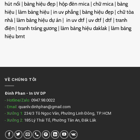
hút nổi
|
bảng hiệu đẹp
|
hộp đèn mica
|
chữ mica
|
bảng
hiệu
|
làm bảng hiệu
|
in uv phẳng
|
bảng hiệu đẹp
|
chữ tòa
nhà
|
làm bảng hiệu dự án
|
in uv dtf
|
uv dtf
|
dtf
|
tranh
điện
|
tranh tráng gương
|
làm bảng hiệu daklak
|
làm bảng
hiệu bmt
VỀ CHÚNG TÔI
Đinh Phan
-
In UV DP
- Hotline/Zalo:
0947.98.0022
- Email:
quanlv.dinhphan@gmail.com
- Xưởng 1:
234/3 Tô Ngọc Vân, Phường Linh Đông, TP. HCM
- Xưởng 2:
185 Lý Thái Tổ, Phường Tân An, Đắk Lắk