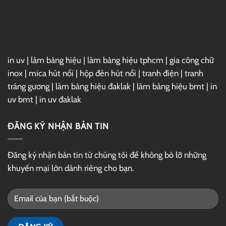
Link
GG
Drive
in uv
|
làm bảng hiệu
|
làm bảng hiệu tphcm
|
gia công chữ
inox
|
mica hút nổi
|
hộp đèn hút nổi
|
tranh điện
|
tranh
tráng gương
|
làm bảng hiệu đaklak
|
làm bảng hiệu bmt
|
in
uv bmt
|
in uv đaklak
ĐĂNG KÝ NHẬN BẢN TIN
Đăng ký nhận bản tin từ chúng tôi để không bỏ lỡ những
khuyến mại lớn dành riêng cho bạn.