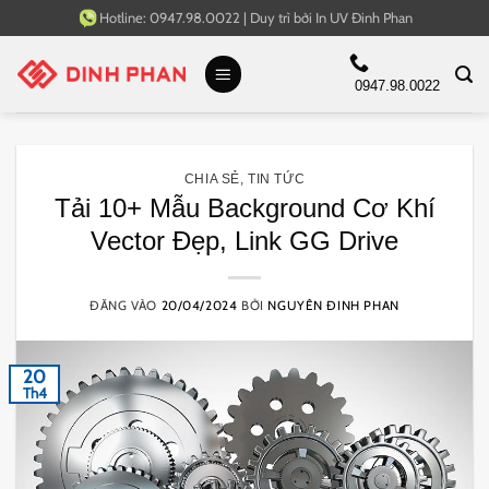
Bỏ
Hotline:
0947.98.0022
|
Duy trì bởi
In UV Đinh Phan
qua
nội
0947.98.0022
dung
CHIA SẺ
,
TIN TỨC
Tải 10+ Mẫu Background Cơ Khí
Vector Đẹp, Link GG Drive
ĐĂNG VÀO
20/04/2024
BỞI
NGUYÊN ĐINH PHAN
20
Th4