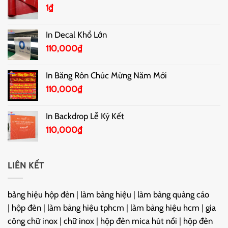
1
₫
In Decal Khổ Lớn
110,000
₫
In Băng Rôn Chúc Mừng Năm Mới
110,000
₫
In Backdrop Lễ Ký Kết
110,000
₫
LIÊN KẾT
bảng hiệu hộp đèn
|
làm bảng hiệu
|
làm bảng quảng cáo
|
hộp đèn
|
làm bảng hiệu tphcm
|
làm bảng hiệu hcm
|
gia
công chữ inox
|
chữ inox
|
hộp đèn mica hút nổi
|
hộp đèn