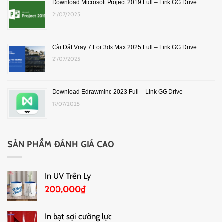
Download Microsoft Project 2019 Full – Link GG Drive
21/07/2025
Cài Đặt Vray 7 For 3ds Max 2025 Full – Link GG Drive
21/07/2025
Download Edrawmind 2023 Full – Link GG Drive
17/07/2025
SẢN PHẨM ĐÁNH GIÁ CAO
In UV Trên Ly
200,000
₫
In bạt sợi cường lực