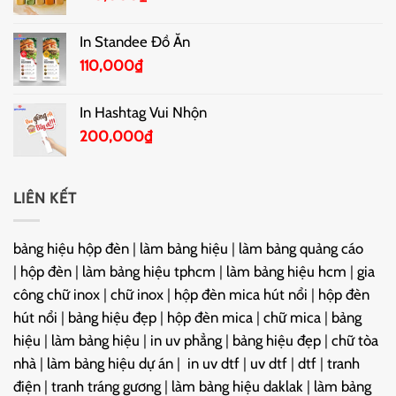
In Standee Đồ Ăn
110,000
₫
In Hashtag Vui Nhộn
200,000
₫
LIÊN KẾT
bảng hiệu hộp đèn
|
làm bảng hiệu
|
làm bảng quảng cáo
|
hộp đèn
|
làm bảng hiệu tphcm
|
làm bảng hiệu hcm
|
gia
công chữ inox
|
chữ inox
|
hộp đèn mica hút nổi
|
hộp đèn
hút nổi
|
bảng hiệu đẹp
|
hộp đèn mica
|
chữ mica
|
bảng
hiệu
|
làm bảng hiệu
|
in uv phẳng
|
bảng hiệu đẹp
|
chữ tòa
nhà
|
làm bảng hiệu dự án
|
in uv dtf
|
uv dtf
|
dtf
|
tranh
điện
|
tranh tráng gương
|
làm bảng hiệu daklak
|
làm bảng