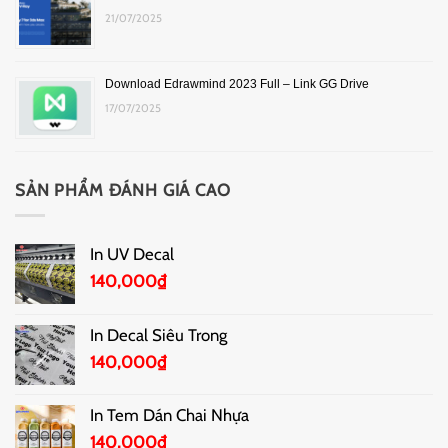
21/07/2025
Download Edrawmind 2023 Full – Link GG Drive
17/07/2025
SẢN PHẨM ĐÁNH GIÁ CAO
In UV Decal
140,000
₫
In Decal Siêu Trong
140,000
₫
In Tem Dán Chai Nhựa
140,000
₫