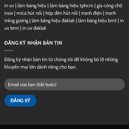
in uv
|
làm bảng hiệu
|
làm bảng hiệu tphcm
|
gia công chữ
inox
|
mica hút nổi
|
hộp đèn hút nổi
|
tranh điện
|
tranh
tráng gương
|
làm bảng hiệu đaklak
|
làm bảng hiệu bmt
|
in
uv bmt
|
in uv đaklak
ĐĂNG KÝ NHẬN BẢN TIN
Đăng ký nhận bản tin từ chúng tôi để không bỏ lỡ những
khuyến mại lớn dành riêng cho bạn.