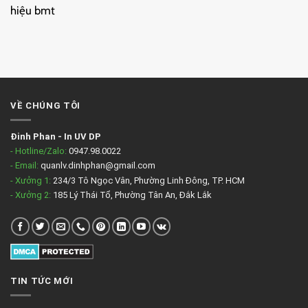
hiệu bmt
VỀ CHÚNG TÔI
Đinh Phan
-
In UV DP
- Hotline/Zalo:
0947.98.0022
- Email:
quanlv.dinhphan@gmail.com
- Xưởng 1:
234/3 Tô Ngọc Vân, Phường Linh Đông, TP. HCM
- Xưởng 2:
185 Lý Thái Tổ, Phường Tân An, Đắk Lắk
TIN TỨC MỚI