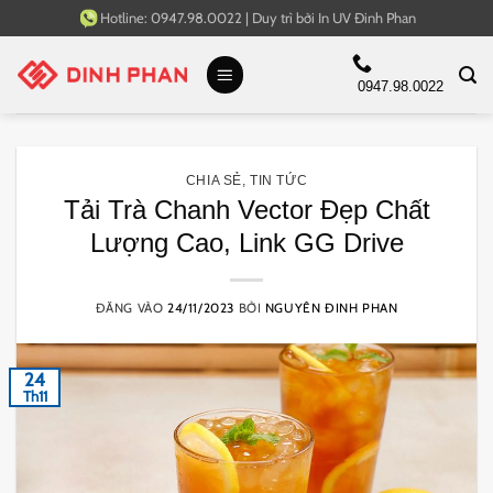
Bỏ
Hotline:
0947.98.0022
|
Duy trì bởi
In UV Đinh Phan
qua
nội
0947.98.0022
dung
CHIA SẺ
,
TIN TỨC
Tải Trà Chanh Vector Đẹp Chất
Lượng Cao, Link GG Drive
ĐĂNG VÀO
24/11/2023
BỞI
NGUYÊN ĐINH PHAN
24
Th11