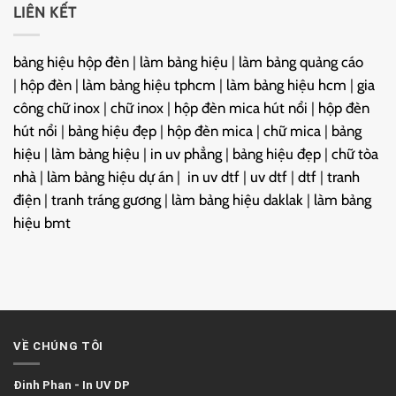
LIÊN KẾT
bảng hiệu hộp đèn
|
làm bảng hiệu
|
làm bảng quảng cáo
|
hộp đèn
|
làm bảng hiệu tphcm
|
làm bảng hiệu hcm
|
gia
công chữ inox
|
chữ inox
|
hộp đèn mica hút nổi
|
hộp đèn
hút nổi
|
bảng hiệu đẹp
|
hộp đèn mica
|
chữ mica
|
bảng
hiệu
|
làm bảng hiệu
|
in uv phẳng
|
bảng hiệu đẹp
|
chữ tòa
nhà
|
làm bảng hiệu dự án
|
in uv dtf
|
uv dtf
|
dtf
|
tranh
điện
|
tranh tráng gương
|
làm bảng hiệu daklak
|
làm bảng
hiệu bmt
VỀ CHÚNG TÔI
Đinh Phan
-
In UV DP