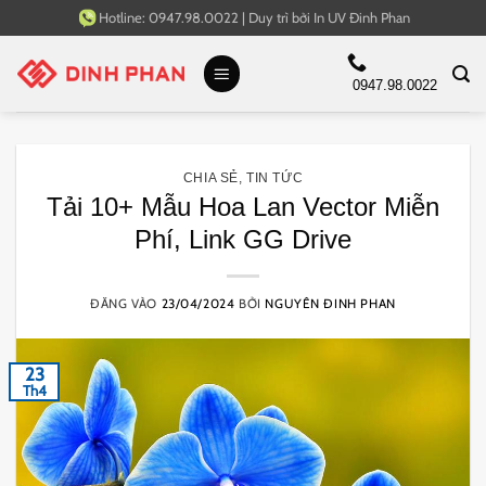
Bỏ
Hotline:
0947.98.0022
|
Duy trì bởi
In UV Đinh Phan
qua
nội
0947.98.0022
dung
CHIA SẺ
,
TIN TỨC
Tải 10+ Mẫu Hoa Lan Vector Miễn
Phí, Link GG Drive
ĐĂNG VÀO
23/04/2024
BỞI
NGUYÊN ĐINH PHAN
23
Th4