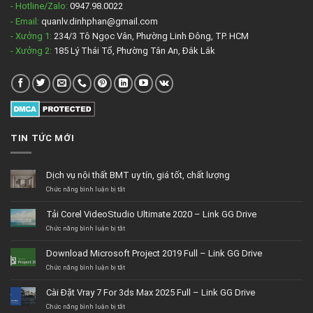
- Hotline/Zalo:
0947.98.0022
- Email:
quanlv.dinhphan@gmail.com
- Xưởng 1:
234/3 Tô Ngọc Vân, Phường Linh Đông, TP. HCM
- Xưởng 2:
185 Lý Thái Tổ, Phường Tân An, Đắk Lắk
TIN TỨC MỚI
Dịch vụ nội thất BMT uy tín, giá tốt, chất lượng
ở
Chức năng bình luận bị tắt
Dịch
vụ
Tải Corel VideoStudio Ultimate 2020 – Link GG Drive
nội
thất
ở
Chức năng bình luận bị tắt
BMT
Tải
uy
Corel
Download Microsoft Project 2019 Full – Link GG Drive
tín,
VideoStudio
giá
Ultimate
ở
Chức năng bình luận bị tắt
tốt,
2020
Download
chất
–
Microsoft
Cài Đặt Vray 7 For 3ds Max 2025 Full – Link GG Drive
lượng
Link
Project
GG
2019
ở
Chức năng bình luận bị tắt