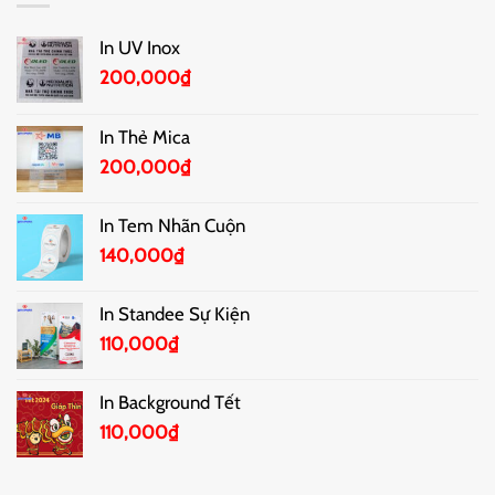
In UV Inox
200,000
₫
In Thẻ Mica
200,000
₫
In Tem Nhãn Cuộn
140,000
₫
In Standee Sự Kiện
110,000
₫
In Background Tết
110,000
₫