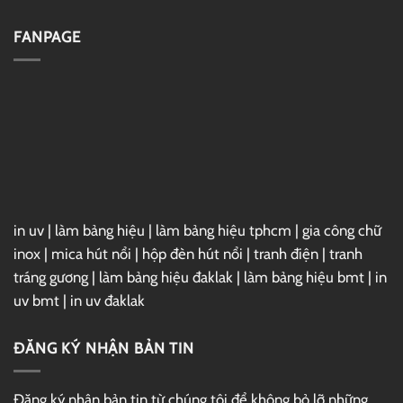
Drive
Full
Cài
–
Đặt
Link
Vray
FANPAGE
GG
7
Drive
For
3ds
Max
2025
Full
–
Link
GG
Drive
in uv
|
làm bảng hiệu
|
làm bảng hiệu tphcm
|
gia công chữ
inox
|
mica hút nổi
|
hộp đèn hút nổi
|
tranh điện
|
tranh
tráng gương
|
làm bảng hiệu đaklak
|
làm bảng hiệu bmt
|
in
uv bmt
|
in uv đaklak
ĐĂNG KÝ NHẬN BẢN TIN
Đăng ký nhận bản tin từ chúng tôi để không bỏ lỡ những