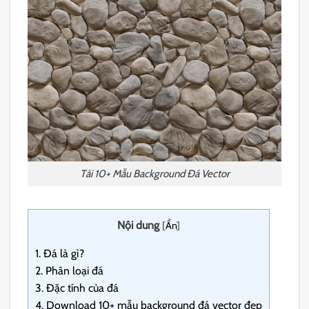
Tải 10+ Mẫu Background Đá Vector
Nội dung
[
Ẩn
]
1.
Đá là gì?
2.
Phân loại đá
3.
Đặc tính của đá
4.
Download 10+ mẫu background đá vector đẹp