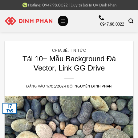
Bỏ
Hotline:
0947.98.0022
|
Duy trì bởi
In UV Đinh Phan
qua
nội
0947.98.0022
dung
CHIA SẺ
,
TIN TỨC
Tải 10+ Mẫu Background Đá
Vector, Link GG Drive
ĐĂNG VÀO
17/05/2024
BỞI
NGUYÊN ĐINH PHAN
17
Th5