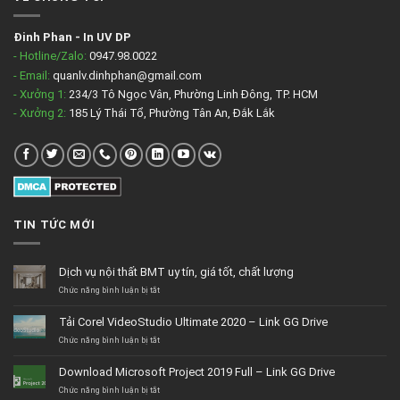
Đinh Phan
-
In UV DP
- Hotline/Zalo:
0947.98.0022
- Email:
quanlv.dinhphan@gmail.com
- Xưởng 1:
234/3 Tô Ngọc Vân, Phường Linh Đông, TP. HCM
- Xưởng 2:
185 Lý Thái Tổ, Phường Tân An, Đắk Lắk
TIN TỨC MỚI
Dịch vụ nội thất BMT uy tín, giá tốt, chất lượng
ở
Chức năng bình luận bị tắt
Dịch
vụ
Tải Corel VideoStudio Ultimate 2020 – Link GG Drive
nội
thất
ở
Chức năng bình luận bị tắt
BMT
Tải
uy
Corel
Download Microsoft Project 2019 Full – Link GG Drive
tín,
VideoStudio
giá
Ultimate
ở
Chức năng bình luận bị tắt