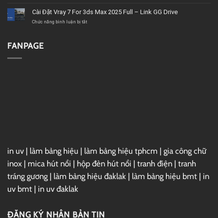
tốt,
2020
Download
chất
–
Microsoft
Cài Đặt Vray 7 For 3ds Max 2025 Full – Link GG Drive
lượng
Link
Project
GG
2019
ở
Chức năng bình luận bị tắt
Drive
Full
Cài
–
Đặt
Link
Vray
FANPAGE
GG
7
Drive
For
3ds
Max
2025
Full
–
Link
GG
Drive
in uv
|
làm bảng hiệu
|
làm bảng hiệu tphcm
|
gia công chữ
inox
|
mica hút nổi
|
hộp đèn hút nổi
|
tranh điện
|
tranh
tráng gương
|
làm bảng hiệu đaklak
|
làm bảng hiệu bmt
|
in
uv bmt
|
in uv đaklak
ĐĂNG KÝ NHẬN BẢN TIN