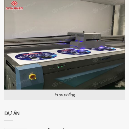
in uv phẳng
DỰ ÁN