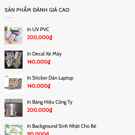
SẢN PHẨM ĐÁNH GIÁ CAO
In UV PVC
200,000
₫
In Decal Xe Máy
140,000
₫
In Sticker Dán Laptop
140,000
₫
In Bảng Hiệu Công Ty
200,000
₫
In Background Sinh Nhật Cho Bé
110,000
₫