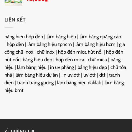
LIÊN KẾT
bảng hiệu hộp đèn
|
làm bảng hiệu
|
làm bảng quảng cáo
|
hộp đèn
|
làm bảng hiệu tphcm
|
làm bảng hiệu hcm
|
gia
công chữ inox
|
chữ inox
|
hộp đèn mica hút nổi
|
hộp đèn
hút nổi
|
bảng hiệu đẹp
|
hộp đèn mica
|
chữ mica
|
bảng
hiệu
|
làm bảng hiệu
|
in uv phẳng
|
bảng hiệu đẹp
|
chữ tòa
nhà
|
làm bảng hiệu dự án
|
in uv dtf
|
uv dtf
|
dtf
|
tranh
điện
|
tranh tráng gương
|
làm bảng hiệu daklak
|
làm bảng
hiệu bmt
VỀ CHÚNG TÔI