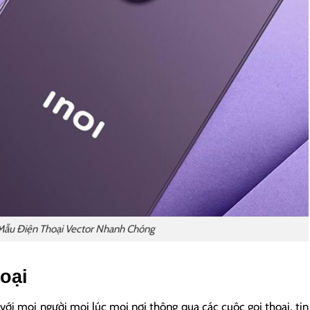
 Mẫu Điện Thoại Vector Nhanh Chóng
oại
với mọi người mọi lúc mọi nơi thông qua các cuộc gọi thoại, tin