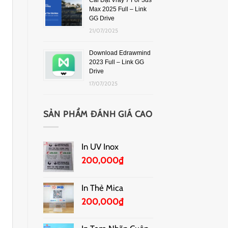
Cài Đặt Vray 7 For 3ds
Max 2025 Full – Link
GG Drive
21/07/2025
Download Edrawmind
2023 Full – Link GG
Drive
17/07/2025
SẢN PHẨM ĐÁNH GIÁ CAO
In UV Inox
200,000
₫
In Thẻ Mica
200,000
₫