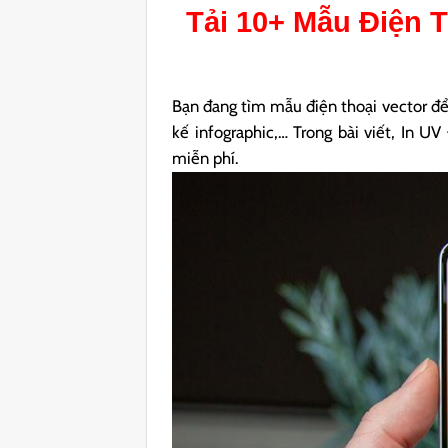
Tải 10+ Mẫu
Điện T
Bạn đang tìm mẫu điện thoại vector để t
kế infographic,… Trong bài viết, In U
miễn phí.