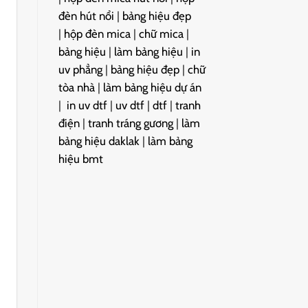
đèn hút nổi
|
bảng hiệu đẹp
|
hộp đèn mica
|
chữ mica
|
bảng hiệu
|
làm bảng hiệu
|
in
uv phẳng
|
bảng hiệu đẹp
|
chữ
tòa nhà
|
làm bảng hiệu dự án
|
in uv dtf
|
uv dtf
|
dtf
|
tranh
điện
|
tranh tráng gương
|
làm
bảng hiệu daklak
|
làm bảng
hiệu bmt