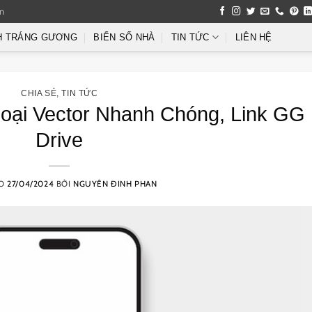
an
H TRÁNG GƯƠNG
BIỂN SỐ NHÀ
TIN TỨC
LIÊN HỆ
CHIA SẺ
,
TIN TỨC
hoại Vector Nhanh Chóng, Link GG
Drive
ÀO
27/04/2024
BỞI
NGUYÊN ĐINH PHAN