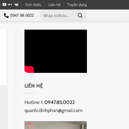
Giới thiệu
Liên hệ
Tuyển dụng
Tìm
0947.98.0022
kiếm:
LIÊN HỆ
Hotline 1:
0947.85.0022
quanlv.dinhphan@gmail.com