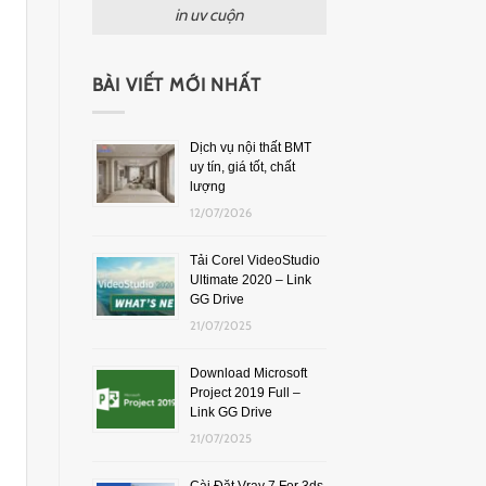
in uv cuộn
BÀI VIẾT MỚI NHẤT
Dịch vụ nội thất BMT
uy tín, giá tốt, chất
lượng
12/07/2026
Tải Corel VideoStudio
Ultimate 2020 – Link
GG Drive
21/07/2025
Download Microsoft
Project 2019 Full –
Link GG Drive
21/07/2025