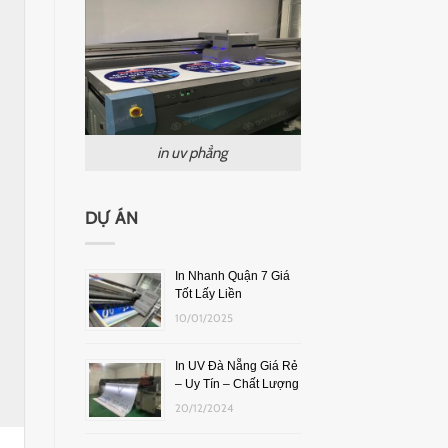
in uv phẳng
DỰ ÁN
In Nhanh Quận 7 Giá
Tốt Lấy Liền
10/01/2025
In UV Đà Nẵng Giá Rẻ
– Uy Tín – Chất Lượng
20/12/2024