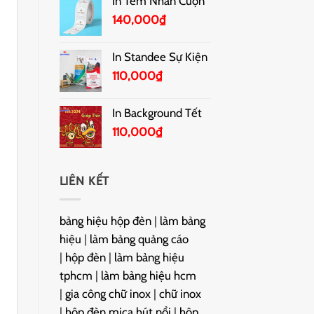
In Tem Nhãn Cuộn
140,000
₫
In Standee Sự Kiện
110,000
₫
In Background Tết
110,000
₫
LIÊN KẾT
bảng hiệu hộp đèn
|
làm bảng
hiệu
|
làm bảng quảng cáo
|
hộp đèn
|
làm bảng hiệu
tphcm
|
làm bảng hiệu hcm
|
gia công chữ inox
|
chữ inox
|
hộp đèn mica hút nổi
|
hộp