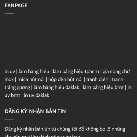
Link
Vray
FANPAGE
GG
7
Drive
For
3ds
Max
2025
Full
–
Link
GG
Drive
in uv
|
làm bảng hiệu
|
làm bảng hiệu tphcm
|
gia công chữ
inox
|
mica hút nổi
|
hộp đèn hút nổi
|
tranh điện
|
tranh
tráng gương
|
làm bảng hiệu đaklak
|
làm bảng hiệu bmt
|
in
uv bmt
|
in uv đaklak
ĐĂNG KÝ NHẬN BẢN TIN
Đăng ký nhận bản tin từ chúng tôi để không bỏ lỡ những
khuyến mại lớn dành riêng cho bạn.