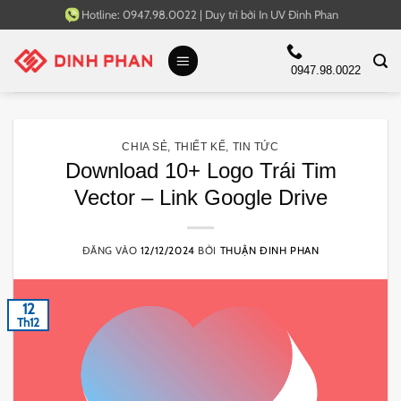
Bỏ
Hotline:
0947.98.0022
|
Duy trì bởi
In UV Đinh Phan
qua
nội
0947.98.0022
dung
CHIA SẺ
,
THIẾT KẾ
,
TIN TỨC
Download 10+ Logo Trái Tim
Vector – Link Google Drive
ĐĂNG VÀO
12/12/2024
BỞI
THUẬN ĐINH PHAN
12
Th12