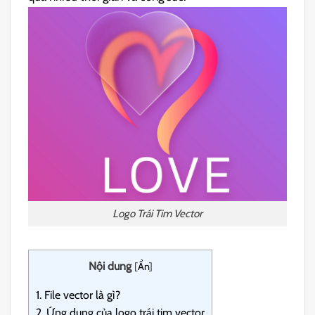
Logo Trái Tim Vector
Nội dung
[
Ẩn
]
1.
File vector là gì?
2.
Ứng dụng của logo trái tim vector