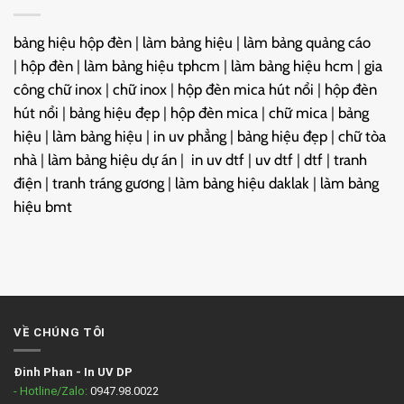
bảng hiệu hộp đèn
|
làm bảng hiệu
|
làm bảng quảng cáo
|
hộp đèn
|
làm bảng hiệu tphcm
|
làm bảng hiệu hcm
|
gia
công chữ inox
|
chữ inox
|
hộp đèn mica hút nổi
|
hộp đèn
hút nổi
|
bảng hiệu đẹp
|
hộp đèn mica
|
chữ mica
|
bảng
hiệu
|
làm bảng hiệu
|
in uv phẳng
|
bảng hiệu đẹp
|
chữ tòa
nhà
|
làm bảng hiệu dự án
|
in uv dtf
|
uv dtf
|
dtf
|
tranh
điện
|
tranh tráng gương
|
làm bảng hiệu daklak
|
làm bảng
hiệu bmt
VỀ CHÚNG TÔI
Đinh Phan
-
In UV DP
- Hotline/Zalo:
0947.98.0022