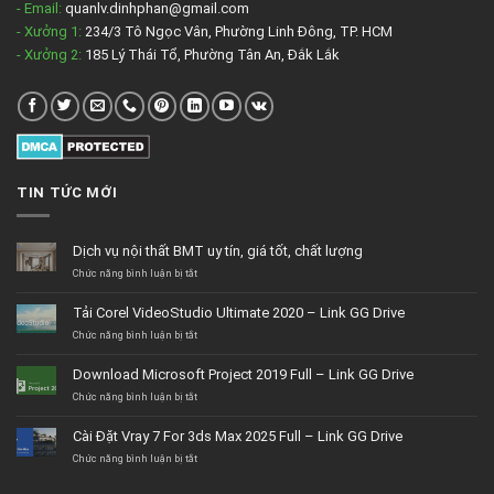
- Email:
quanlv.dinhphan@gmail.com
- Xưởng 1:
234/3 Tô Ngọc Vân, Phường Linh Đông, TP. HCM
- Xưởng 2:
185 Lý Thái Tổ, Phường Tân An, Đắk Lắk
TIN TỨC MỚI
Dịch vụ nội thất BMT uy tín, giá tốt, chất lượng
ở
Chức năng bình luận bị tắt
Dịch
vụ
Tải Corel VideoStudio Ultimate 2020 – Link GG Drive
nội
thất
ở
Chức năng bình luận bị tắt
BMT
Tải
uy
Corel
Download Microsoft Project 2019 Full – Link GG Drive
tín,
VideoStudio
giá
Ultimate
ở
Chức năng bình luận bị tắt
tốt,
2020
Download
chất
–
Microsoft
Cài Đặt Vray 7 For 3ds Max 2025 Full – Link GG Drive
lượng
Link
Project
GG
2019
ở
Chức năng bình luận bị tắt
Drive
Full
Cài
–
Đặt