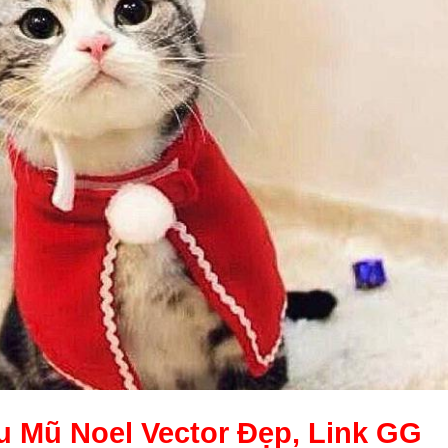
ẫu
Mũ Noel Vector
Đẹp, Link GG