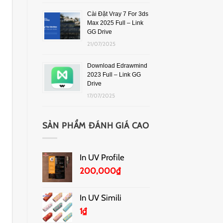
Cài Đặt Vray 7 For 3ds
Max 2025 Full – Link
GG Drive
21/07/2025
Download Edrawmind
2023 Full – Link GG
Drive
17/07/2025
SẢN PHẨM ĐÁNH GIÁ CAO
In UV Profile
200,000
₫
In UV Simili
1
₫