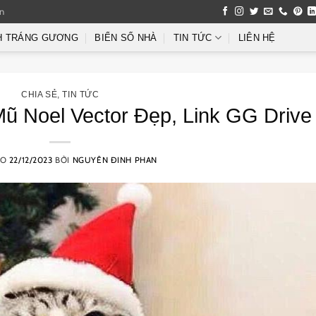
an
H TRÁNG GƯƠNG
BIỂN SỐ NHÀ
TIN TỨC
LIÊN HỆ
CHIA SẺ
,
TIN TỨC
 Noel Vector Đẹp, Link GG Drive
ÀO
22/12/2023
BỞI
NGUYÊN ĐINH PHAN