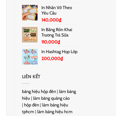
In Nhãn Vở Theo
Yêu Cầu
140,000
₫
In Băng Rôn Khai
Trương Trà Sữa
110,000
₫
In Hashtag Họp Lớp
200,000
₫
LIÊN KẾT
bảng hiệu hộp đèn
|
làm bảng
hiệu
|
làm bảng quảng cáo
|
hộp đèn
|
làm bảng hiệu
tphcm
|
làm bảng hiệu hcm