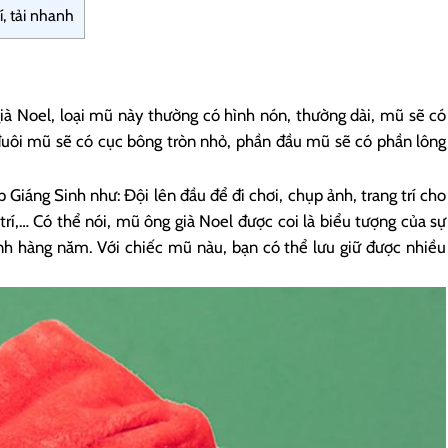
, tải nhanh
à Noel, loại mũ này thường có hình nón, thường dài, mũ sẽ có
đuôi mũ sẽ có cục bông tròn nhỏ, phần đầu mũ sẽ có phần lông
Giáng Sinh như: Đội lên đầu để đi chơi, chụp ảnh, trang trí cho
 trí,… Có thể nói, mũ ông già Noel được coi là biểu tượng của sự
inh hàng năm. Với chiếc mũ nàu, bạn có thể lưu giữ được nhiều