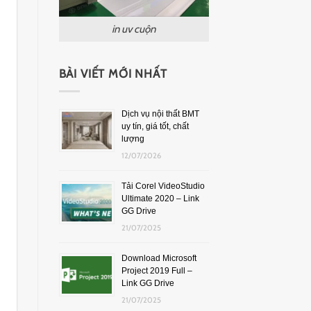
in uv cuộn
BÀI VIẾT MỚI NHẤT
Dịch vụ nội thất BMT
uy tín, giá tốt, chất
lượng
12/07/2026
Tải Corel VideoStudio
Ultimate 2020 – Link
GG Drive
21/07/2025
Download Microsoft
Project 2019 Full –
Link GG Drive
21/07/2025