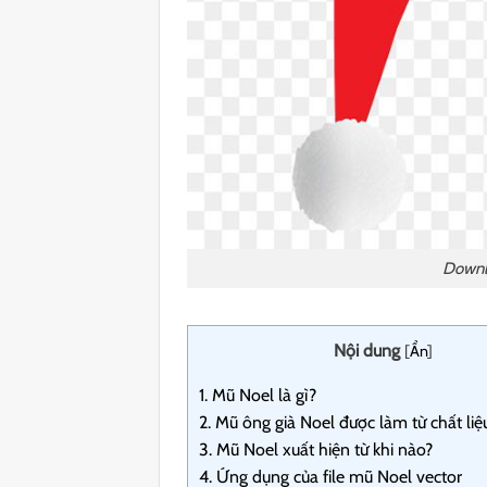
Downl
Nội dung
[
Ẩn
]
1.
Mũ Noel là gì?
2.
Mũ ông già Noel được làm từ chất liệu
3.
Mũ Noel xuất hiện từ khi nào?
4.
Ứng dụng của file mũ Noel vector