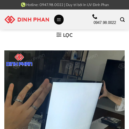
Bỏ
Hotline:
0947.98.0022
|
Duy trì bởi
In UV Đinh Phan
qua
nội
0947.98.0022
dung
LỌC