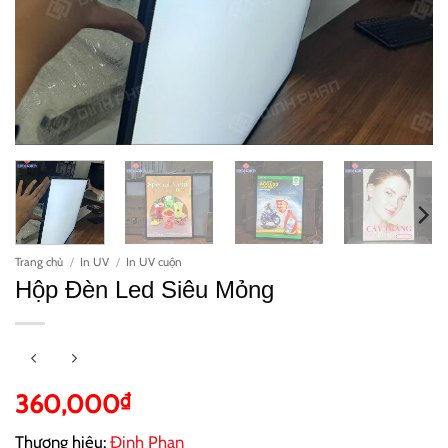
Trang chủ
/
In UV
/
In UV cuộn
Hộp Đèn Led Siêu Mỏng
360,000
₫
Thương hiệu:
Đinh Phan