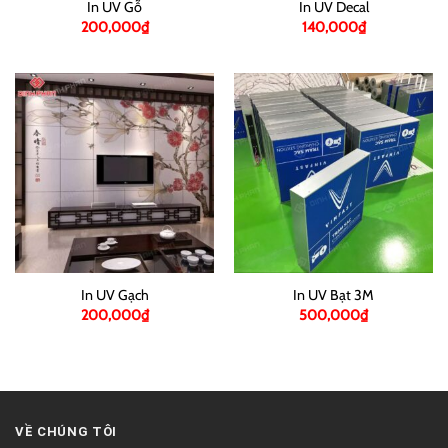
In UV Gỗ
In UV Decal
200,000
₫
140,000
₫
In UV Gạch
In UV Bạt 3M
200,000
₫
500,000
₫
VỀ CHÚNG TÔI