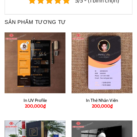
5/5 - (1 bình chọn)
SẢN PHẨM TƯƠNG TỰ
In UV Profile
In Thẻ Nhân Viên
200,000
₫
200,000
₫