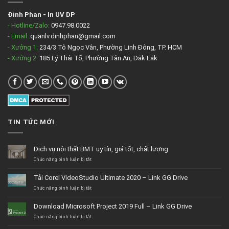
Đinh Phan
-
In UV DP
- Hotline/Zalo:
0947.98.0022
- Email:
quanlv.dinhphan@gmail.com
- Xưởng 1:
234/3 Tô Ngọc Vân, Phường Linh Đông, TP. HCM
- Xưởng 2:
185 Lý Thái Tổ, Phường Tân An, Đắk Lắk
TIN TỨC MỚI
Dịch vụ nội thất BMT uy tín, giá tốt, chất lượng
ở
Chức năng bình luận bị tắt
Dịch
vụ
Tải Corel VideoStudio Ultimate 2020 – Link GG Drive
nội
thất
ở
Chức năng bình luận bị tắt
BMT
Tải
uy
Corel
Download Microsoft Project 2019 Full – Link GG Drive
tín,
VideoStudio
giá
Ultimate
ở
Chức năng bình luận bị tắt
tốt,
2020
Download