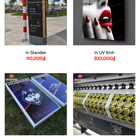
In Standee
In UV Kính
110,000
₫
200,000
₫