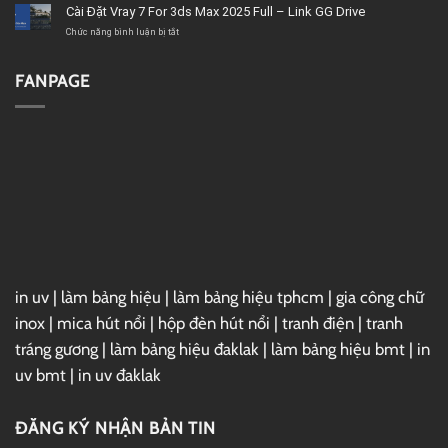
chất
–
Microsoft
Cài Đặt Vray 7 For 3ds Max 2025 Full – Link GG Drive
lượng
Link
Project
GG
2019
ở
Chức năng bình luận bị tắt
Drive
Full
Cài
–
Đặt
Link
Vray
FANPAGE
GG
7
Drive
For
3ds
Max
2025
Full
–
Link
GG
Drive
in uv
|
làm bảng hiệu
|
làm bảng hiệu tphcm
|
gia công chữ
inox
|
mica hút nổi
|
hộp đèn hút nổi
|
tranh điện
|
tranh
tráng gương
|
làm bảng hiệu đaklak
|
làm bảng hiệu bmt
|
in
uv bmt
|
in uv đaklak
ĐĂNG KÝ NHẬN BẢN TIN