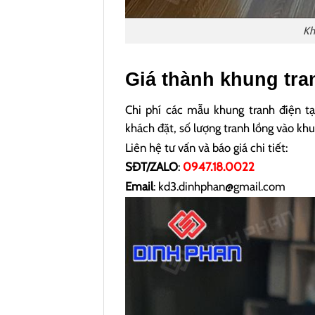
Kh
Giá thành khung tran
Chi phí các mẫu khung tranh điện t
khách đặt, số lượng tranh lồng vào kh
Liên hệ tư vấn và báo giá chi tiết:
SĐT/ZALO
:
0947.18.0022
Email
: kd3.dinhphan@gmail.com