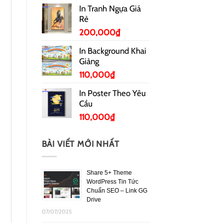
In Tranh Ngựa Giá
Rẻ
200,000
₫
In Background Khai
Giảng
110,000
₫
In Poster Theo Yêu
Cầu
110,000
₫
BÀI VIẾT MỚI NHẤT
Share 5+ Theme
WordPress Tin Tức
Chuẩn SEO – Link GG
Drive
07/07/2025