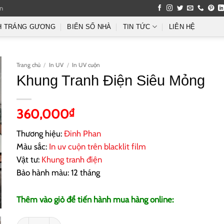
an
H TRÁNG GƯƠNG
BIỂN SỐ NHÀ
TIN TỨC
LIÊN HỆ
Trang chủ
/
In UV
/
In UV cuộn
Khung Tranh Điện Siêu Mỏng
360,000
₫
Thương hiệu:
Đinh Phan
Màu sắc:
In uv cuộn
trên blacklit film
Vật tư:
Khung tranh điện
Bảo hành màu: 12 tháng
Thêm vào giỏ để tiến hành mua hàng online:
Khung Tranh Điện Siêu Mỏng số lượng