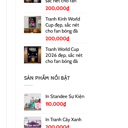
sắc nét cho fan
200,000
₫
Tranh Kính World
Cup đẹp, sắc nét
cho fan bóng đá
200,000
₫
Tranh World Cup
2026 đẹp, sắc nét
cho fan bóng đá
SẢN PHẨM NỔI BẬT
In Standee Sự Kiện
110,000
₫
In Tranh Cây Xanh
200,000
₫