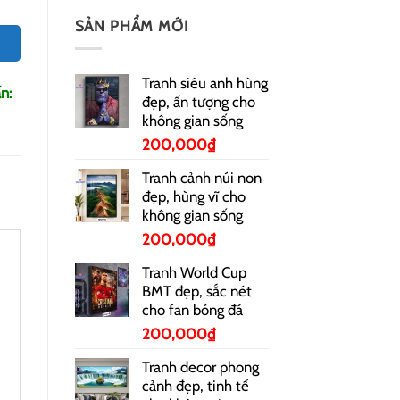
SẢN PHẨM MỚI
Tranh siêu anh hùng
n:
đẹp, ấn tượng cho
không gian sống
200,000
₫
Tranh cảnh núi non
đẹp, hùng vĩ cho
không gian sống
200,000
₫
Tranh World Cup
BMT đẹp, sắc nét
cho fan bóng đá
200,000
₫
Tranh decor phong
cảnh đẹp, tinh tế