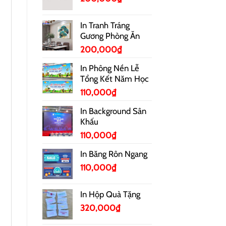
In Tranh Tráng
Gương Phòng Ăn
200,000
₫
In Phông Nền Lễ
Tổng Kết Năm Học
110,000
₫
In Background Sân
Khấu
110,000
₫
In Băng Rôn Ngang
110,000
₫
In Hộp Quà Tặng
320,000
₫