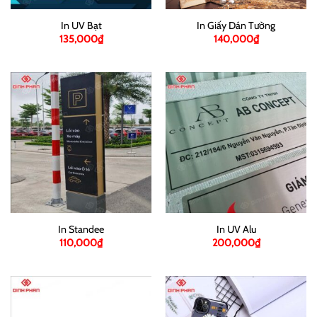
In UV Bạt
In Giấy Dán Tường
135,000
₫
140,000
₫
In Standee
In UV Alu
110,000
₫
200,000
₫