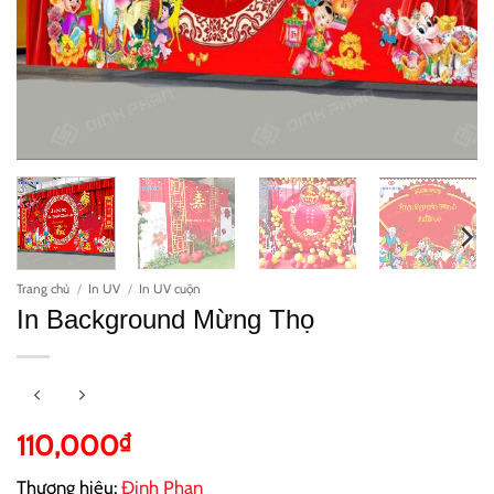
Trang chủ
/
In UV
/
In UV cuộn
In Background Mừng Thọ
110,000
₫
Thương hiệu:
Đinh Phan