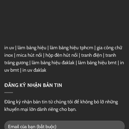
2025
Full
–
Link
GG
Drive
in uv
|
làm bảng hiệu
|
làm bảng hiệu tphcm
|
gia công chữ
inox
|
mica hút nổi
|
hộp đèn hút nổi
|
tranh điện
|
tranh
tráng gương
|
làm bảng hiệu đaklak
|
làm bảng hiệu bmt
|
in
uv bmt
|
in uv đaklak
ĐĂNG KÝ NHẬN BẢN TIN
Đăng ký nhận bản tin từ chúng tôi để không bỏ lỡ những
khuyến mại lớn dành riêng cho bạn.