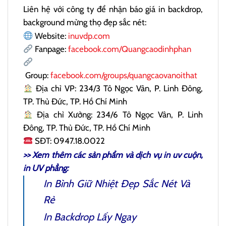
Liên hệ với công ty để nhận báo giá in backdrop,
background mừng thọ đẹp sắc nét:
Website:
inuvdp.com
Fanpage:
facebook.com/Quangcaodinhphan
Group:
facebook.com/groups/quangcaovanoithat
Địa chỉ VP: 234/3 Tô Ngọc Vân, P. Linh Đông,
TP. Thủ Đức, TP. Hồ Chí Minh
Địa chỉ Xưởng: 234/6 Tô Ngọc Vân, P. Linh
Đông, TP. Thủ Đức, TP. Hồ Chí Minh
SĐT: 0947.18.0022
>> Xem thêm các sản phẩm và dịch vụ
in uv cuộn
,
in UV phẳng:
In Bình Giữ Nhiệt
Đẹp Sắc Nét Và
Rẻ
In Backdrop
Lấy Ngay