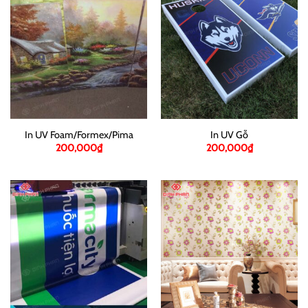
In UV Foam/Formex/Pima
In UV Gỗ
200,000
₫
200,000
₫