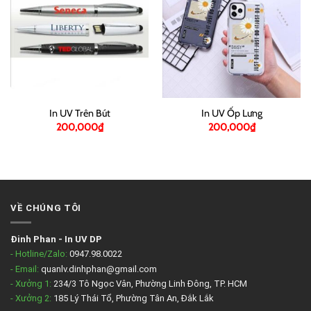
In UV Trên Bút
In UV Ốp Lưng
200,000
₫
200,000
₫
VỀ CHÚNG TÔI
Đinh Phan
-
In UV DP
- Hotline/Zalo:
0947.98.0022
- Email:
quanlv.dinhphan@gmail.com
- Xưởng 1:
234/3 Tô Ngọc Vân, Phường Linh Đông, TP. HCM
- Xưởng 2:
185 Lý Thái Tổ, Phường Tân An, Đắk Lắk