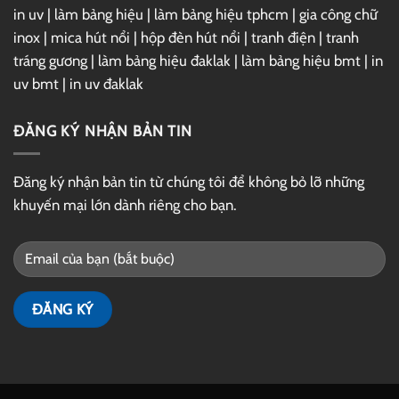
in uv
|
làm bảng hiệu
|
làm bảng hiệu tphcm
|
gia công chữ
inox
|
mica hút nổi
|
hộp đèn hút nổi
|
tranh điện
|
tranh
tráng gương
|
làm bảng hiệu đaklak
|
làm bảng hiệu bmt
|
in
uv bmt
|
in uv đaklak
ĐĂNG KÝ NHẬN BẢN TIN
Đăng ký nhận bản tin từ chúng tôi để không bỏ lỡ những
khuyến mại lớn dành riêng cho bạn.