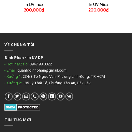
In UV Inox
In UV Mica
200,000
₫
200,000
₫
VỀ CHÚNG TÔI
Đinh Phan
-
In UV DP
- Hotline/Zalo:
0947.98.0022
- Email:
quanlv.dinhphan@gmail.com
- Xưởng 1:
234/3 Tô Ngọc Vân, Phường Linh Đông, TP. HCM
- Xưởng 2:
185 Lý Thái Tổ, Phường Tân An, Đắk Lắk
TIN TỨC MỚI