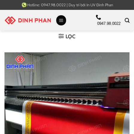
Bỏ
Hotline:
0947.98.0022
|
Duy trì bởi
In UV Đinh Phan
qua
nội
0947.98.0022
dung
LỌC