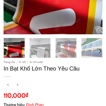
Trang chủ
/
In UV
/
In UV cuộn
In Bạt Khổ Lớn Theo Yêu Cầu
110,000
₫
Thương hiệu:
Đinh Phan