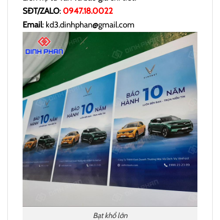
SĐT/ZALO
:
0947.18.0022
Email
: kd3.dinhphan@gmail.com
Bạt khổ lớn