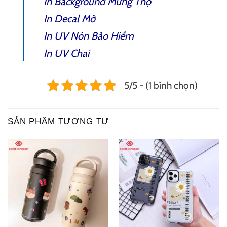
In Background Mừng Thọ
In Decal Mờ
In UV Nón Bảo Hiểm
In UV Chai
5/5 - (1 bình chọn)
SẢN PHẨM TƯƠNG TỰ