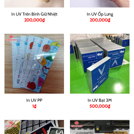
In UV Trên Bình Giữ Nhiệt
In UV Ốp Lưng
200,000
₫
200,000
₫
In UV PP
In UV Bạt 3M
1
₫
500,000
₫