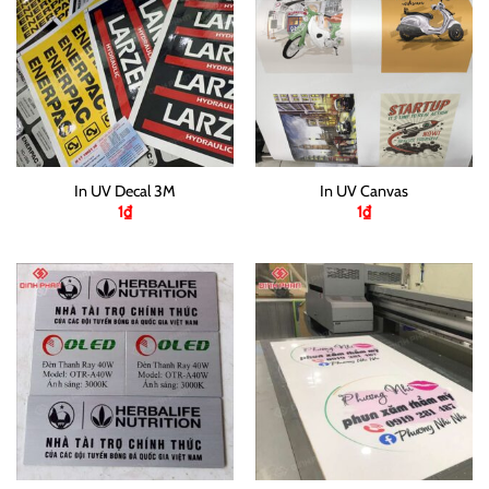
In UV Decal 3M
In UV Canvas
1
₫
1
₫