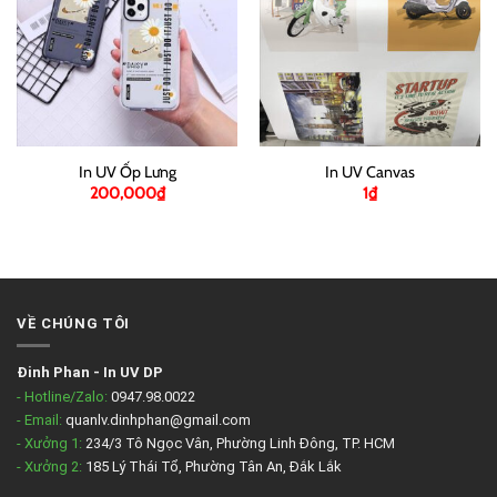
In UV Ốp Lưng
In UV Canvas
200,000
₫
1
₫
VỀ CHÚNG TÔI
Đinh Phan
-
In UV DP
- Hotline/Zalo:
0947.98.0022
- Email:
quanlv.dinhphan@gmail.com
- Xưởng 1:
234/3 Tô Ngọc Vân, Phường Linh Đông, TP. HCM
- Xưởng 2:
185 Lý Thái Tổ, Phường Tân An, Đắk Lắk