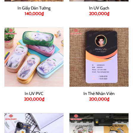
In Giấy Dán Tường
In UV Gạch
140,000
₫
200,000
₫
In UV PVC
In Thẻ Nhân Viên
200,000
₫
200,000
₫