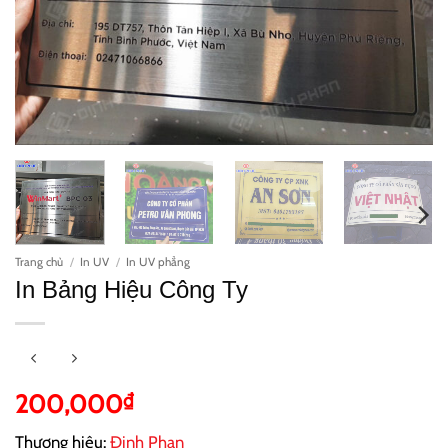
Trang chủ
/
In UV
/
In UV phẳng
In Bảng Hiệu Công Ty
200,000
₫
Thương hiệu:
Đinh Phan