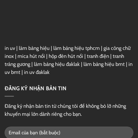
2025
Full
–
Link
GG
Drive
in uv
|
làm bảng hiệu
|
làm bảng hiệu tphcm
|
gia công chữ
inox
|
mica hút nổi
|
hộp đèn hút nổi
|
tranh điện
|
tranh
tráng gương
|
làm bảng hiệu đaklak
|
làm bảng hiệu bmt
|
in
uv bmt
|
in uv đaklak
ĐĂNG KÝ NHẬN BẢN TIN
Đăng ký nhận bản tin từ chúng tôi để không bỏ lỡ những
khuyến mại lớn dành riêng cho bạn.