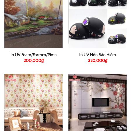
In UV Foam/Formex/Pima
In UV Nón Bảo Hiểm
200,000
₫
320,000
₫