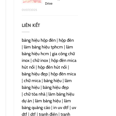
Drive
01/07/2025
LIÊN KẾT
bảng hiệu hộp đèn
|
hộp đèn
|
làm bảng hiệu tphcm
|
làm
bảng hiệu hcm
|
gia công chữ
inox
|
chữ inox
|
hộp đèn mica
hút nổi
|
hộp đèn hút nổi
|
bảng hiệu đẹp
|
hộp đèn mica
|
chữ mica
|
bảng hiệu
|
làm
bảng hiệu
|
bảng hiệu đẹp
|
chữ tòa nhà
|
làm bảng hiệu
dự án
|
làm bảng hiệu
|
làm
bảng quảng cáo
|
in uv dtf
|
uv
dtf
|
dtf
|
tranh điện
|
tranh