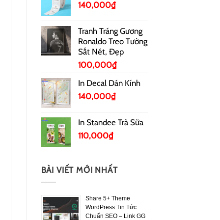
140,000
₫
Tranh Tráng Gương
Ronaldo Treo Tường
Sắt Nét, Đẹp
100,000
₫
In Decal Dán Kính
140,000
₫
In Standee Trà Sữa
110,000
₫
BÀI VIẾT MỚI NHẤT
Share 5+ Theme
WordPress Tin Tức
Chuẩn SEO – Link GG