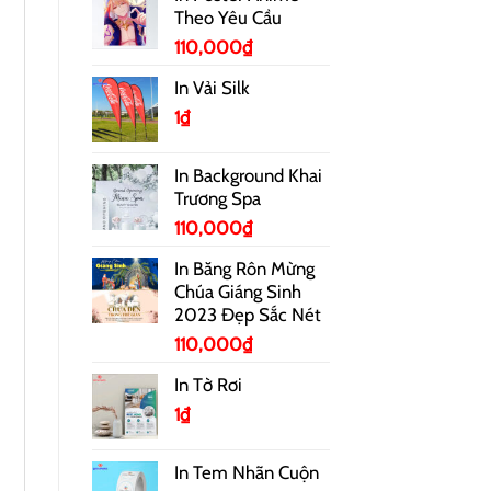
Theo Yêu Cầu
110,000
₫
In Vải Silk
1
₫
In Background Khai
Trương Spa
110,000
₫
In Băng Rôn Mừng
Chúa Giáng Sinh
2023 Đẹp Sắc Nét
110,000
₫
In Tờ Rơi
1
₫
In Tem Nhãn Cuộn