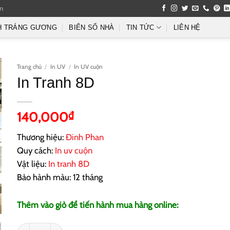
an
H TRÁNG GƯƠNG
BIỂN SỐ NHÀ
TIN TỨC
LIÊN HỆ
Trang chủ
/
In UV
/
In UV cuộn
In Tranh 8D
140,000
₫
Thương hiệu:
Đinh Phan
Quy cách:
In uv cuộn
Vật liệu:
In tranh 8D
Bảo hành màu: 12 tháng
Thêm vào giỏ để tiến hành mua hàng online:
In Tranh 8D số lượng