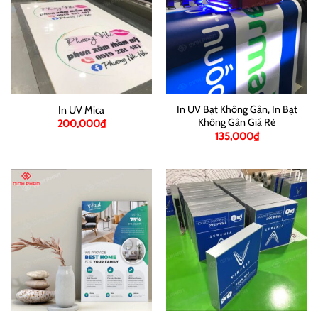
In UV Bạt Không Gân, In Bạt
In UV Mica
Không Gân Giá Rẻ
200,000
₫
135,000
₫