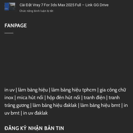
chất
–
Microsoft
Cài Đặt Vray 7 For 3ds Max 2025 Full – Link GG Drive
lượng
Link
Project
GG
2019
ở
Chức năng bình luận bị tắt
Drive
Full
Cài
–
Đặt
Link
Vray
FANPAGE
GG
7
Drive
For
3ds
Max
2025
Full
–
Link
GG
Drive
in uv
|
làm bảng hiệu
|
làm bảng hiệu tphcm
|
gia công chữ
inox
|
mica hút nổi
|
hộp đèn hút nổi
|
tranh điện
|
tranh
tráng gương
|
làm bảng hiệu đaklak
|
làm bảng hiệu bmt
|
in
uv bmt
|
in uv đaklak
ĐĂNG KÝ NHẬN BẢN TIN