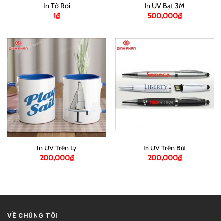
In Tờ Rơi
In UV Bạt 3M
1
₫
500,000
₫
In UV Trên Ly
In UV Trên Bút
200,000
₫
200,000
₫
VỀ CHÚNG TÔI