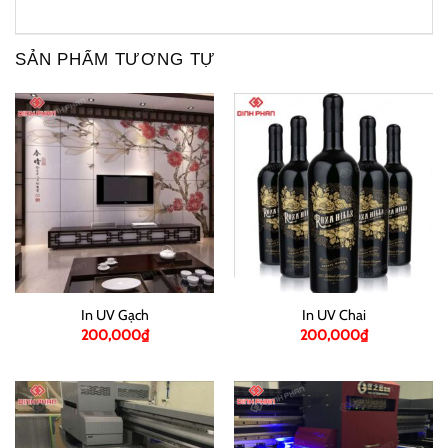
SẢN PHẨM TƯƠNG TỰ
In UV Gạch
In UV Chai
200,000
₫
200,000
₫