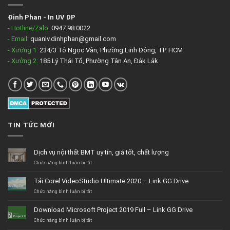
Đinh Phan
-
In UV DP
- Hotline/Zalo:
0947.98.0022
- Email:
quanlv.dinhphan@gmail.com
- Xưởng 1:
234/3 Tô Ngọc Vân, Phường Linh Đông, TP. HCM
- Xưởng 2:
185 Lý Thái Tổ, Phường Tân An, Đắk Lắk
TIN TỨC MỚI
Dịch vụ nội thất BMT uy tín, giá tốt, chất lượng
ở
Chức năng bình luận bị tắt
Dịch
vụ
Tải Corel VideoStudio Ultimate 2020 – Link GG Drive
nội
thất
ở
Chức năng bình luận bị tắt
BMT
Tải
uy
Corel
Download Microsoft Project 2019 Full – Link GG Drive
tín,
VideoStudio
giá
Ultimate
ở
Chức năng bình luận bị tắt
tốt,
2020
Download