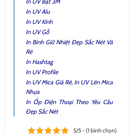
In UV Bạt 3M
In UV Alu
In UV Kính
In UV Gỗ
In Bình Giữ Nhiệt
Đẹp Sắc Nét Và
Rẻ
In Hashtag
In UV Profile
In UV Mica
Giá Rẻ, In UV Lên Mica
Nhựa
In Ốp Điện Thoại Theo Yêu Cầu
Đẹp Sắc Nét
5/5 - (1 bình chọn)