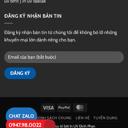
uv bmt
|
in uv đaklak
ĐĂNG KÝ NHẬN BẢN TIN
Đăng ký nhận bản tin từ chúng tôi để không bỏ lỡ những
khuyến mại lớn dành riêng cho bạn.
Visa
PayPal
MasterCard
CHAT ZALO
GIỚI THIỆU
CHÍNH SÁCH CHUNG
LIÊN HỆ
TUYỂN DỤNG
0947.98.0022
Phát triển và duy trì bởi
In UV Đinh Phan