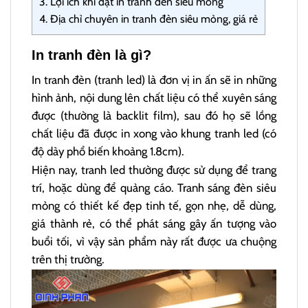
3.
Lợi ích khi đặt in tranh đèn siêu mỏng
4.
Địa chỉ chuyên in tranh đèn siêu mỏng, giá rẻ
In tranh đèn là gì?
In tranh đèn (tranh led) là đơn vị in ấn sẽ in những
hình ảnh, nội dung lên chất liệu có thể xuyên sáng
được (thường là backlit film), sau đó họ sẽ lồng
chất liệu đã được in xong vào khung tranh led (có
độ dày phổ biến khoảng 1.8cm).
Hiện nay, tranh led thường được sử dụng để trang
trí, hoặc dùng để quảng cáo. Tranh sáng đèn siêu
mỏng có thiết kế đẹp tinh tế, gọn nhẹ, dễ dùng,
giá thành rẻ, có thể phát sáng gây ấn tượng vào
buổi tối, vì vậy sản phẩm này rất được ưa chuộng
trên thị trường.