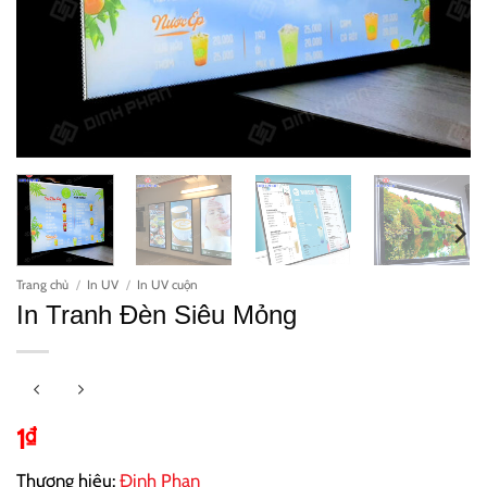
Trang chủ
/
In UV
/
In UV cuộn
In Tranh Đèn Siêu Mỏng
1
₫
Thương hiệu:
Đinh Phan