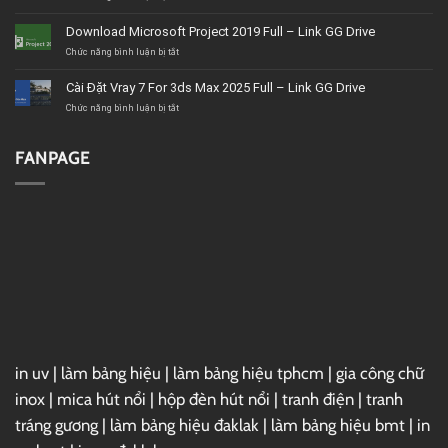
BMT
Tải
uy
Corel
Download Microsoft Project 2019 Full – Link GG Drive
tín,
VideoStudio
giá
Ultimate
ở
Chức năng bình luận bị tắt
tốt,
2020
Download
chất
–
Microsoft
Cài Đặt Vray 7 For 3ds Max 2025 Full – Link GG Drive
lượng
Link
Project
GG
2019
ở
Chức năng bình luận bị tắt
Drive
Full
Cài
–
Đặt
Link
Vray
FANPAGE
GG
7
Drive
For
3ds
Max
2025
Full
–
Link
GG
Drive
in uv
|
làm bảng hiệu
|
làm bảng hiệu tphcm
|
gia công chữ
inox
|
mica hút nổi
|
hộp đèn hút nổi
|
tranh điện
|
tranh
tráng gương
|
làm bảng hiệu đaklak
|
làm bảng hiệu bmt
|
in