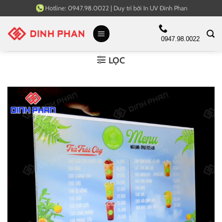
Bỏ
Hotline:
0947.98.0022
|
Duy trì bởi
In UV Đinh Phan
qua
nội
0947.98.0022
dung
LỌC