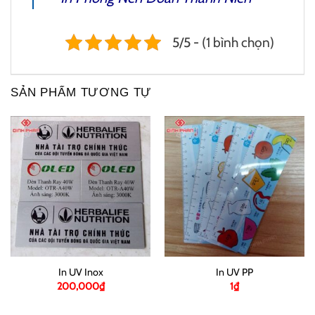
5/5 - (1 bình chọn)
SẢN PHẨM TƯƠNG TỰ
In UV Inox
In UV PP
200,000
₫
1
₫