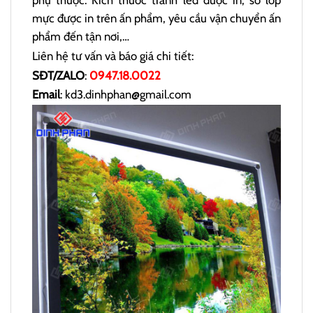
phụ thuộc: Kích thước tranh led được in, số lớp
mực được in trên ấn phẩm, yêu cầu vận chuyển ấn
phẩm đến tận nơi,…
Liên hệ tư vấn và báo giá chi tiết:
SĐT/ZALO
:
0947.18.0022
Email
: kd3.dinhphan@gmail.com