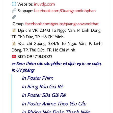
Website:
inuvdp.com
Fanpage:
facebook.com/Quangcaodinhphan
Group:
facebook.com/groups/quangcaovanoithat
Địa chỉ VP: 234/3 Tô Ngọc Vân, P. Linh Đông,
TP. Thủ Đức, TP. Hồ Chí Minh
Địa chỉ Xưởng: 234/6 Tô Ngọc Vân, P. Linh
Đông, TP. Thủ Đức, TP. Hồ Chí Minh
SĐT: 0947.18.0022
>> Xem thêm các sản phẩm và dịch vụ
in uv cuộn
,
in UV phẳng:
In Poster Phim
In Băng Rôn
Giá Rẻ
In Poster Sữa
Giá Rẻ
In Poster Anime
Theo Yêu Cầu
In Phông Nền Đoàn Thanh Niên