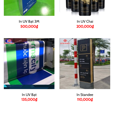
In UV Bạt 3M
In UV Chai
500,000
₫
200,000
₫
In UV Bạt
In Standee
135,000
₫
110,000
₫