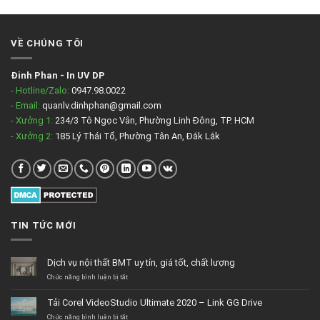
VỀ CHÚNG TÔI
Đinh Phan
-
In UV DP
- Hotline/Zalo:
0947.98.0022
- Email:
quanlv.dinhphan@gmail.com
- Xưởng 1:
234/3 Tô Ngọc Vân, Phường Linh Đông, TP. HCM
- Xưởng 2:
185 Lý Thái Tổ, Phường Tân An, Đắk Lắk
TIN TỨC MỚI
Dịch vụ nội thất BMT uy tín, giá tốt, chất lượng
ở
Chức năng bình luận bị tắt
Dịch
vụ
Tải Corel VideoStudio Ultimate 2020 – Link GG Drive
nội
thất
ở
Chức năng bình luận bị tắt