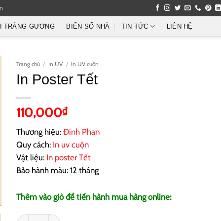
an
H TRÁNG GƯƠNG
BIỂN SỐ NHÀ
TIN TỨC
LIÊN HỆ
Trang chủ
/
In UV
/
In UV cuộn
In Poster Tết
110,000
₫
Thương hiệu:
Đinh Phan
Quy cách:
In uv cuộn
Vật liệu:
In poster Tết
Bảo hành màu: 12 tháng
Thêm vào giỏ để tiến hành mua hàng online:
In Poster Tết số lượng