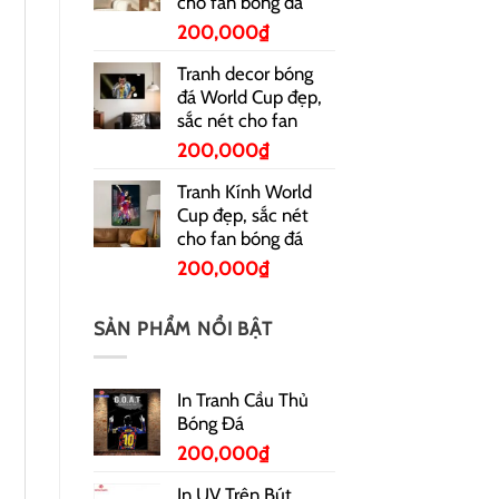
cho fan bóng đá
200,000
₫
Tranh decor bóng
đá World Cup đẹp,
sắc nét cho fan
200,000
₫
Tranh Kính World
Cup đẹp, sắc nét
cho fan bóng đá
200,000
₫
SẢN PHẨM NỔI BẬT
In Tranh Cầu Thủ
Bóng Đá
200,000
₫
In UV Trên Bút