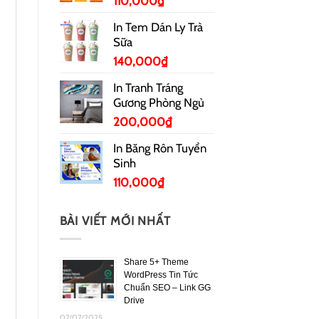
110,000
₫
In Tem Dán Ly Trà
Sữa
140,000
₫
In Tranh Tráng
Gương Phòng Ngủ
200,000
₫
In Băng Rôn Tuyển
Sinh
110,000
₫
BÀI VIẾT MỚI NHẤT
Share 5+ Theme
WordPress Tin Tức
Chuẩn SEO – Link GG
Drive
07/07/2025