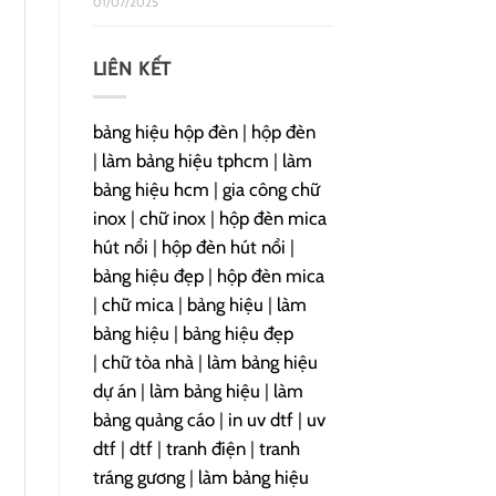
01/07/2025
LIÊN KẾT
bảng hiệu hộp đèn
|
hộp đèn
|
làm bảng hiệu tphcm
|
làm
bảng hiệu hcm
|
gia công chữ
inox
|
chữ inox
|
hộp đèn mica
hút nổi
|
hộp đèn hút nổi
|
bảng hiệu đẹp
|
hộp đèn mica
|
chữ mica
|
bảng hiệu
|
làm
bảng hiệu
|
bảng hiệu đẹp
|
chữ tòa nhà
|
làm bảng hiệu
dự án
|
làm bảng hiệu
|
làm
bảng quảng cáo
|
in uv dtf
|
uv
dtf
|
dtf
|
tranh điện
|
tranh
tráng gương
|
làm bảng hiệu