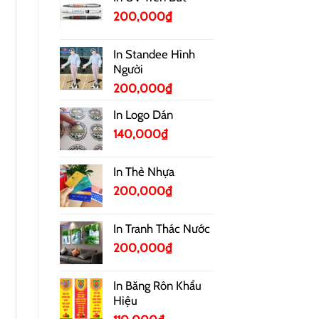
200,000
₫
In Standee Hình
Người
200,000
₫
In Logo Dán
140,000
₫
In Thẻ Nhựa
200,000
₫
In Tranh Thác Nước
200,000
₫
In Băng Rôn Khẩu
Hiệu