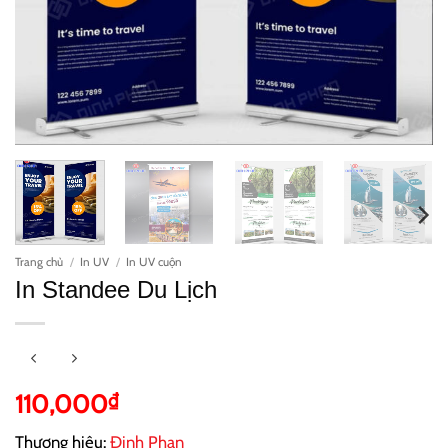
Trang chủ
/
In UV
/
In UV cuộn
In Standee Du Lịch
110,000
₫
Thương hiệu:
Đinh Phan