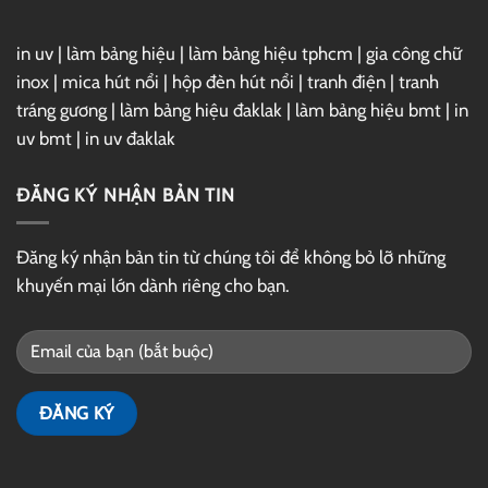
in uv
|
làm bảng hiệu
|
làm bảng hiệu tphcm
|
gia công chữ
inox
|
mica hút nổi
|
hộp đèn hút nổi
|
tranh điện
|
tranh
tráng gương
|
làm bảng hiệu đaklak
|
làm bảng hiệu bmt
|
in
uv bmt
|
in uv đaklak
ĐĂNG KÝ NHẬN BẢN TIN
Đăng ký nhận bản tin từ chúng tôi để không bỏ lỡ những
khuyến mại lớn dành riêng cho bạn.