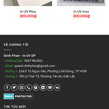
In UV Mica
In UV Inox
200,000
₫
200,000
₫
VỀ CHÚNG TÔI
Đinh Phan
-
In UV DP
- Hotline/Zalo:
0947.98.0022
- Email:
quanlv.dinhphan@gmail.com
- Xưởng 1:
234/3 Tô Ngọc Vân, Phường Linh Đông, TP. HCM
- Xưởng 2:
185 Lý Thái Tổ, Phường Tân An, Đắk Lắk
TIN TỨC MỚI