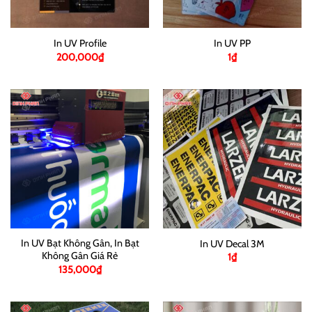
In UV Profile
In UV PP
200,000
₫
1
₫
In UV Bạt Không Gân, In Bạt
In UV Decal 3M
Không Gân Giá Rẻ
1
₫
135,000
₫