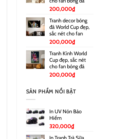
cho fan bóng đá
200,000
₫
Tranh decor bóng
đá World Cup đẹp,
sắc nét cho fan
200,000
₫
Tranh Kính World
Cup đẹp, sắc nét
cho fan bóng đá
200,000
₫
SẢN PHẨM NỔI BẬT
In UV Nón Bảo
Hiểm
320,000
₫
In Tranh Trà Sữa