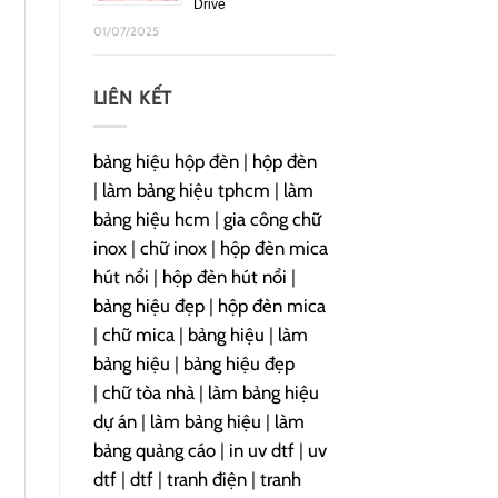
Drive
01/07/2025
LIÊN KẾT
bảng hiệu hộp đèn
|
hộp đèn
|
làm bảng hiệu tphcm
|
làm
bảng hiệu hcm
|
gia công chữ
inox
|
chữ inox
|
hộp đèn mica
hút nổi
|
hộp đèn hút nổi
|
bảng hiệu đẹp
|
hộp đèn mica
|
chữ mica
|
bảng hiệu
|
làm
bảng hiệu
|
bảng hiệu đẹp
|
chữ tòa nhà
|
làm bảng hiệu
dự án
|
làm bảng hiệu
|
làm
bảng quảng cáo
|
in uv dtf
|
uv
dtf
|
dtf
|
tranh điện
|
tranh