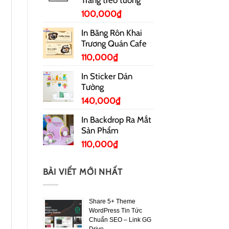
100,000
₫
In Băng Rôn Khai
Trương Quán Cafe
110,000
₫
In Sticker Dán
Tường
140,000
₫
In Backdrop Ra Mắt
Sản Phẩm
110,000
₫
BÀI VIẾT MỚI NHẤT
Share 5+ Theme
WordPress Tin Tức
Chuẩn SEO – Link GG
Drive