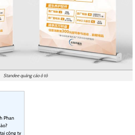
Standee quảng cáo ô tô
inh Phan
nào?
tại công ty