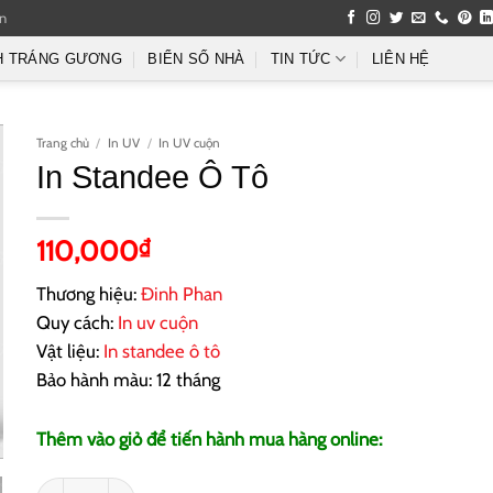
an
H TRÁNG GƯƠNG
BIỂN SỐ NHÀ
TIN TỨC
LIÊN HỆ
Trang chủ
/
In UV
/
In UV cuộn
In Standee Ô Tô
110,000
₫
Thương hiệu:
Đinh Phan
Quy cách:
In uv cuộn
Vật liệu:
In standee ô tô
Bảo hành màu: 12 tháng
Thêm vào giỏ để tiến hành mua hàng online:
In Standee Ô Tô số lượng