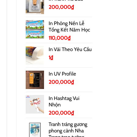
200,000
₫
In Phông Nền Lễ
Tổng Kết Năm Học
110,000
₫
In Vải Theo Yêu Cầu
1
₫
In UV Profile
200,000
₫
In Hashtag Vui
Nhộn
200,000
₫
Tranh tráng gương
phong cảnh Nha
Trang treo tường