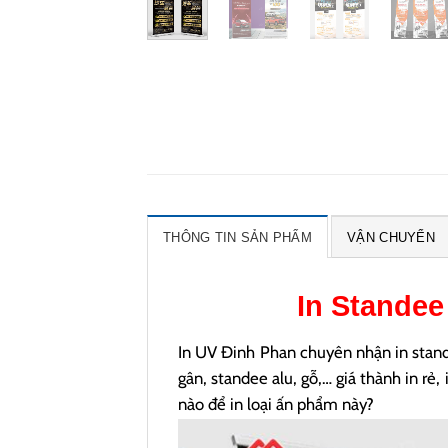
THÔNG TIN SẢN PHẨM
VẬN CHUYỂN
In
Standee
In UV Đinh Phan chuyên nhận in stand
gân, standee alu, gỗ,… giá thành in rẻ,
nào để in loại ấn phẩm này?