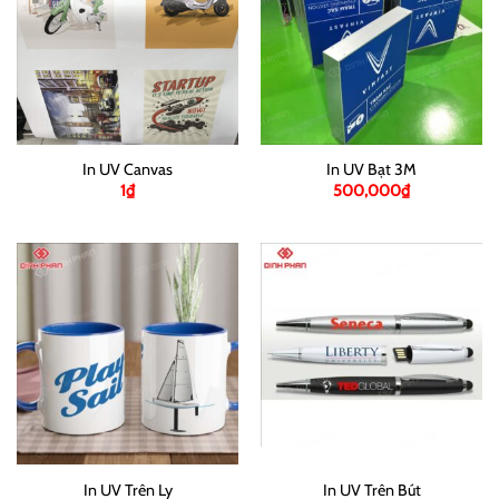
In UV Canvas
In UV Bạt 3M
1
₫
500,000
₫
In UV Trên Ly
In UV Trên Bút