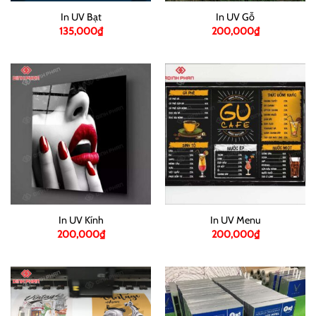
In UV Bạt
In UV Gỗ
135,000
₫
200,000
₫
In UV Kính
In UV Menu
200,000
₫
200,000
₫