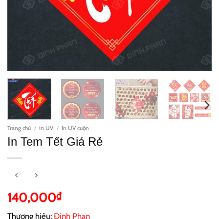
Trang chủ
/
In UV
/
In UV cuộn
In Tem Tết Giá Rẻ
140,000
₫
Thương hiệu:
Đinh Phan