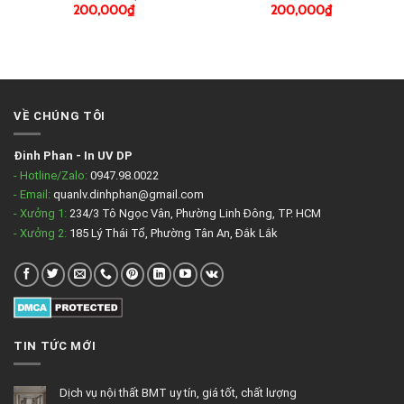
200,000
₫
200,000
₫
VỀ CHÚNG TÔI
Đinh Phan
-
In UV DP
- Hotline/Zalo:
0947.98.0022
- Email:
quanlv.dinhphan@gmail.com
- Xưởng 1:
234/3 Tô Ngọc Vân, Phường Linh Đông, TP. HCM
- Xưởng 2:
185 Lý Thái Tổ, Phường Tân An, Đắk Lắk
TIN TỨC MỚI
Dịch vụ nội thất BMT uy tín, giá tốt, chất lượng