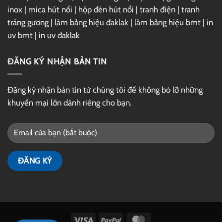
inox
|
mica hút nổi
|
hộp đèn hút nổi
|
tranh điện
|
tranh
tráng gương
|
làm bảng hiệu đaklak
|
làm bảng hiệu bmt
|
in
uv bmt
|
in uv đaklak
ĐĂNG KÝ NHẬN BẢN TIN
Đăng ký nhận bản tin từ chúng tôi để không bỏ lỡ những
khuyến mại lớn dành riêng cho bạn.
Visa
PayPal
MasterCard