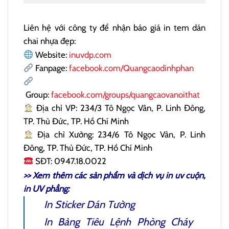
Liên hệ với công ty để nhận báo giá in tem dán
chai nhựa đẹp:
Website:
inuvdp.com
Fanpage:
facebook.com/Quangcaodinhphan
Group:
facebook.com/groups/quangcaovanoithat
Địa chỉ VP: 234/3 Tô Ngọc Vân, P. Linh Đông,
TP. Thủ Đức, TP. Hồ Chí Minh
Địa chỉ Xưởng: 234/6 Tô Ngọc Vân, P. Linh
Đông, TP. Thủ Đức, TP. Hồ Chí Minh
SĐT: 0947.18.0022
>> Xem thêm các sản phẩm và dịch vụ
in uv cuộn
,
in UV phẳng:
In
Sticker Dán Tường
In
Bảng Tiêu Lệnh Phòng Cháy