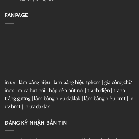
Drive
Full
Cài
–
Đặt
Link
Vray
FANPAGE
GG
7
Drive
For
3ds
Max
2025
Full
–
Link
GG
Drive
in uv
|
làm bảng hiệu
|
làm bảng hiệu tphcm
|
gia công chữ
inox
|
mica hút nổi
|
hộp đèn hút nổi
|
tranh điện
|
tranh
tráng gương
|
làm bảng hiệu đaklak
|
làm bảng hiệu bmt
|
in
uv bmt
|
in uv đaklak
ĐĂNG KÝ NHẬN BẢN TIN