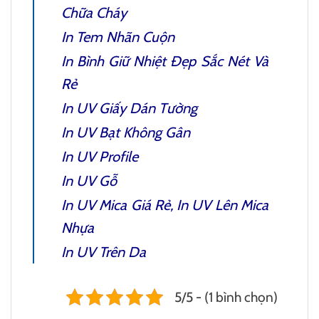
Chữa Cháy
In Tem Nhãn Cuộn
In Bình Giữ Nhiệt
Đẹp Sắc Nét Và
Rẻ
In UV Giấy Dán Tường
In UV Bạt Không Gân
In UV Profile
In UV Gỗ
In UV Mica
Giá Rẻ, In UV Lên Mica
Nhựa
In UV Trên Da
5/5 - (1 bình chọn)