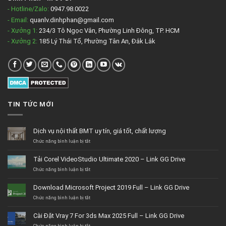
- Hotline/Zalo:
0947.98.0022
- Email:
quanlv.dinhphan@gmail.com
- Xưởng 1:
234/3 Tô Ngọc Vân, Phường Linh Đông, TP. HCM
- Xưởng 2:
185 Lý Thái Tổ, Phường Tân An, Đắk Lắk
TIN TỨC MỚI
Dịch vụ nội thất BMT uy tín, giá tốt, chất lượng
ở
Chức năng bình luận bị tắt
Dịch
vụ
Tải Corel VideoStudio Ultimate 2020 – Link GG Drive
nội
thất
ở
Chức năng bình luận bị tắt
BMT
Tải
uy
Corel
Download Microsoft Project 2019 Full – Link GG Drive
tín,
VideoStudio
giá
Ultimate
ở
Chức năng bình luận bị tắt
tốt,
2020
Download
chất
–
Microsoft
Cài Đặt Vray 7 For 3ds Max 2025 Full – Link GG Drive
lượng
Link
Project
GG
2019
ở
Chức năng bình luận bị tắt