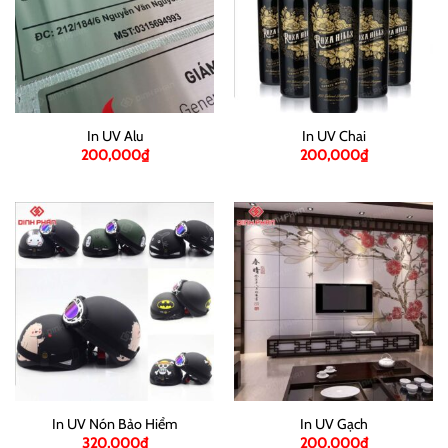
In UV Alu
In UV Chai
200,000
₫
200,000
₫
In UV Nón Bảo Hiểm
In UV Gạch
320,000
₫
200,000
₫