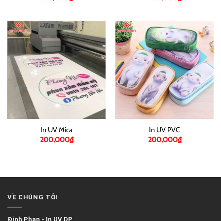
In UV Mica
In UV PVC
200,000
₫
200,000
₫
VỀ CHÚNG TÔI
Đinh Phan
-
In UV DP