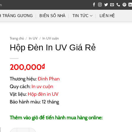
an
H TRÁNG GƯƠNG
BIỂN SỐ NHÀ
TIN TỨC
LIÊN HỆ
Trang chủ
/
In UV
/
In UV cuộn
Hộp Đèn In UV Giá Rẻ
200,000
₫
Thương hiệu:
Đinh Phan
Quy cách:
In uv cuộn
Vật liệu:
Hộp đèn in UV
Bảo hành màu: 12 tháng
Thêm vào giỏ để tiến hành mua hàng online:
Hộp Đèn In UV Giá Rẻ số lượng