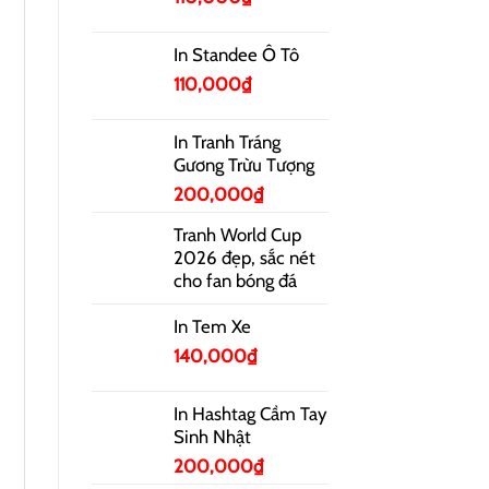
In Standee Ô Tô
110,000
₫
In Tranh Tráng
Gương Trừu Tượng
200,000
₫
Tranh World Cup
2026 đẹp, sắc nét
cho fan bóng đá
In Tem Xe
140,000
₫
In Hashtag Cầm Tay
Sinh Nhật
200,000
₫