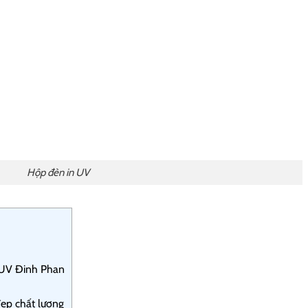
Hộp đèn in UV
 UV Đinh Phan
ẹp chất lượng