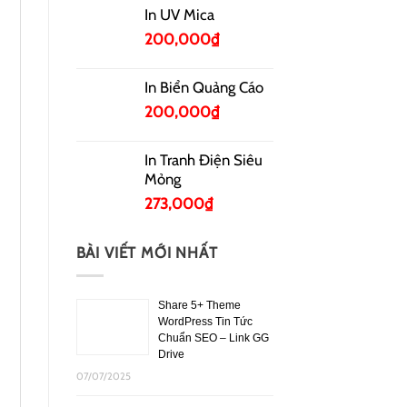
In UV Mica
200,000
₫
In Biển Quảng Cáo
200,000
₫
In Tranh Điện Siêu
Mỏng
273,000
₫
BÀI VIẾT MỚI NHẤT
Share 5+ Theme
WordPress Tin Tức
Chuẩn SEO – Link GG
Drive
07/07/2025