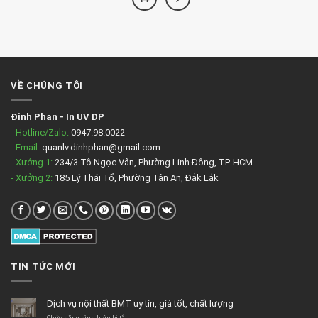
VỀ CHÚNG TÔI
Đinh Phan
-
In UV DP
- Hotline/Zalo:
0947.98.0022
- Email:
quanlv.dinhphan@gmail.com
- Xưởng 1:
234/3 Tô Ngọc Vân, Phường Linh Đông, TP. HCM
- Xưởng 2:
185 Lý Thái Tổ, Phường Tân An, Đắk Lắk
TIN TỨC MỚI
Dịch vụ nội thất BMT uy tín, giá tốt, chất lượng
ở