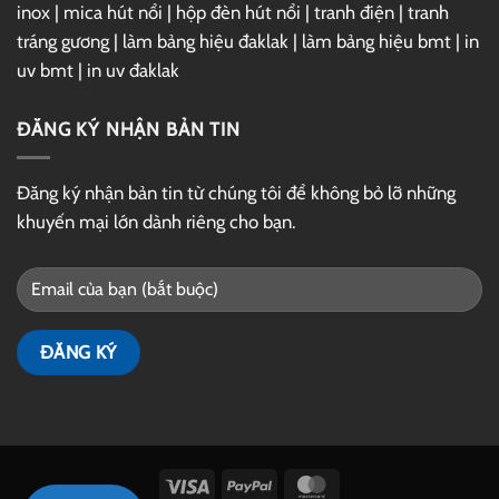
inox
|
mica hút nổi
|
hộp đèn hút nổi
|
tranh điện
|
tranh
tráng gương
|
làm bảng hiệu đaklak
|
làm bảng hiệu bmt
|
in
uv bmt
|
in uv đaklak
ĐĂNG KÝ NHẬN BẢN TIN
Đăng ký nhận bản tin từ chúng tôi để không bỏ lỡ những
khuyến mại lớn dành riêng cho bạn.
Visa
PayPal
MasterCard