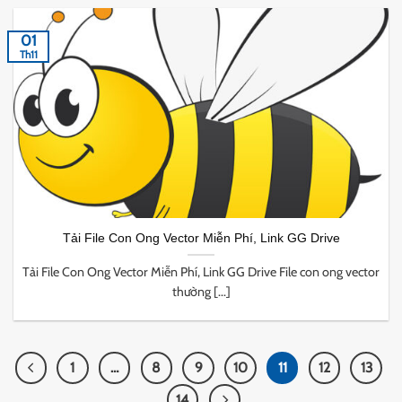
01
Th11
Tải File Con Ong Vector Miễn Phí, Link GG Drive
Tải File Con Ong Vector Miễn Phí, Link GG Drive File con ong vector
thường [...]
1
…
8
9
10
11
12
13
14