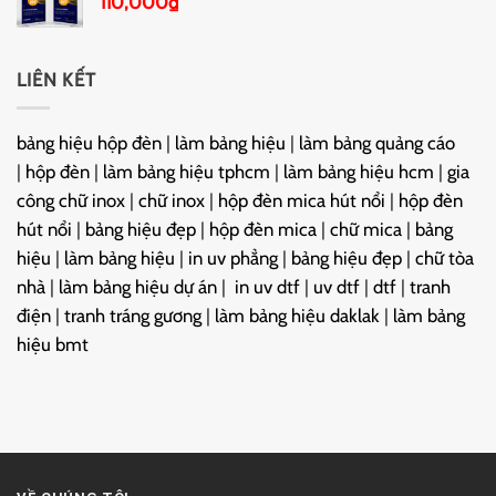
110,000
₫
LIÊN KẾT
bảng hiệu hộp đèn
|
làm bảng hiệu
|
làm bảng quảng cáo
|
hộp đèn
|
làm bảng hiệu tphcm
|
làm bảng hiệu hcm
|
gia
công chữ inox
|
chữ inox
|
hộp đèn mica hút nổi
|
hộp đèn
hút nổi
|
bảng hiệu đẹp
|
hộp đèn mica
|
chữ mica
|
bảng
hiệu
|
làm bảng hiệu
|
in uv phẳng
|
bảng hiệu đẹp
|
chữ tòa
nhà
|
làm bảng hiệu dự án
|
in uv dtf
|
uv dtf
|
dtf
|
tranh
điện
|
tranh tráng gương
|
làm bảng hiệu daklak
|
làm bảng
hiệu bmt