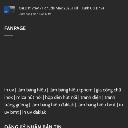
tốt,
2020
Download
chất
–
Microsoft
Cài Đặt Vray 7 For 3ds Max 2025 Full – Link GG Drive
lượng
Link
Project
GG
2019
ở
Chức năng bình luận bị tắt
Drive
Full
Cài
–
Đặt
Link
Vray
FANPAGE
GG
7
Drive
For
3ds
Max
2025
Full
–
Link
GG
Drive
in uv
|
làm bảng hiệu
|
làm bảng hiệu tphcm
|
gia công chữ
inox
|
mica hút nổi
|
hộp đèn hút nổi
|
tranh điện
|
tranh
tráng gương
|
làm bảng hiệu đaklak
|
làm bảng hiệu bmt
|
in
uv bmt
|
in uv đaklak
ĐĂNG KÝ NHẬN BẢN TIN