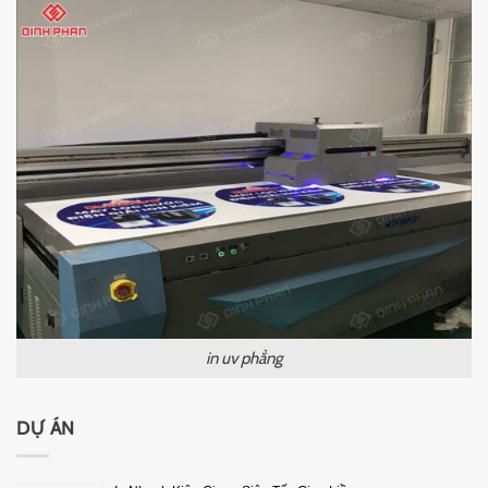
in uv phẳng
DỰ ÁN