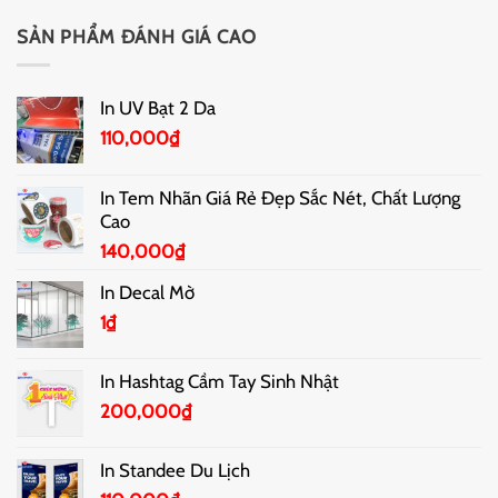
SẢN PHẨM ĐÁNH GIÁ CAO
In UV Bạt 2 Da
110,000
₫
In Tem Nhãn Giá Rẻ Đẹp Sắc Nét, Chất Lượng
Cao
140,000
₫
In Decal Mờ
1
₫
In Hashtag Cầm Tay Sinh Nhật
200,000
₫
In Standee Du Lịch