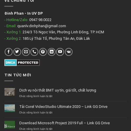
VỀ CHÚNG TÔI
Đinh Phan
-
In UV DP
- Hotline/Zalo:
0947.98.0022
- Email:
quanlv.dinhphan@gmail.com
- Xưởng 1:
234/3 Tô Ngọc Vân, Phường Linh Đông, TP. HCM
- Xưởng 2:
185 Lý Thái Tổ, Phường Tân An, Đắk Lắk
TIN TỨC MỚI
Dịch vụ nội thất BMT uy tín, giá tốt, chất lượng
ở
Chức năng bình luận bị tắt
Dịch
vụ
Tải Corel VideoStudio Ultimate 2020 – Link GG Drive
nội
thất
ở
Chức năng bình luận bị tắt
BMT
Tải
uy
Corel
Download Microsoft Project 2019 Full – Link GG Drive
tín,
VideoStudio
giá
Ultimate
ở
Chức năng bình luận bị tắt