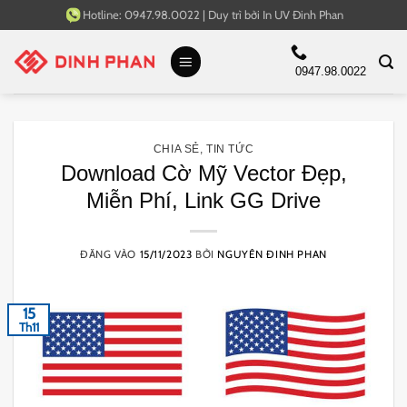
Bỏ
Hotline:
0947.98.0022
|
Duy trì bởi
In UV Đinh Phan
qua
nội
0947.98.0022
dung
CHIA SẺ
,
TIN TỨC
Download Cờ Mỹ Vector Đẹp,
Miễn Phí, Link GG Drive
ĐĂNG VÀO
15/11/2023
BỞI
NGUYÊN ĐINH PHAN
15
Th11