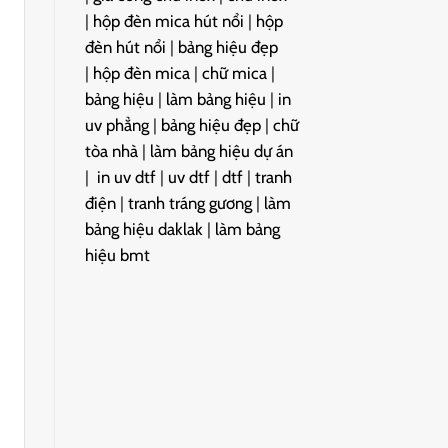
|
hộp đèn mica hút nổi
|
hộp
đèn hút nổi
|
bảng hiệu đẹp
|
hộp đèn mica
|
chữ mica
|
bảng hiệu
|
làm bảng hiệu
|
in
uv phẳng
|
bảng hiệu đẹp
|
chữ
tòa nhà
|
làm bảng hiệu dự án
|
in uv dtf
|
uv dtf
|
dtf
|
tranh
điện
|
tranh tráng gương
|
làm
bảng hiệu daklak
|
làm bảng
hiệu bmt