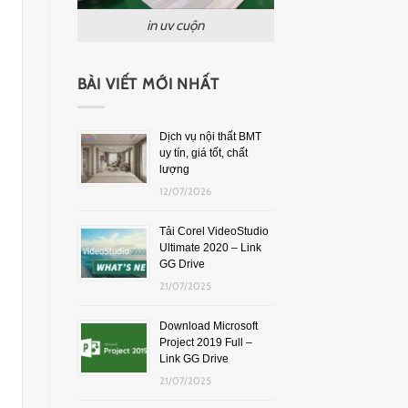
in uv cuộn
BÀI VIẾT MỚI NHẤT
Dịch vụ nội thất BMT
uy tín, giá tốt, chất
lượng
12/07/2026
Tải Corel VideoStudio
Ultimate 2020 – Link
GG Drive
21/07/2025
Download Microsoft
Project 2019 Full –
Link GG Drive
21/07/2025