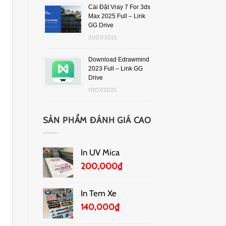
Cài Đặt Vray 7 For 3ds
Max 2025 Full – Link
GG Drive
21/07/2025
Download Edrawmind
2023 Full – Link GG
Drive
17/07/2025
SẢN PHẨM ĐÁNH GIÁ CAO
In UV Mica
200,000
₫
In Tem Xe
140,000
₫