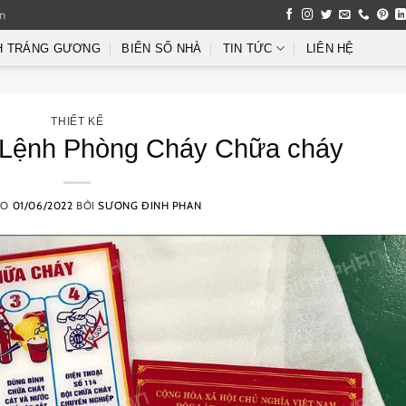
an
H TRÁNG GƯƠNG
BIỂN SỐ NHÀ
TIN TỨC
LIÊN HỆ
THIẾT KẾ
êu Lệnh Phòng Cháy Chữa cháy
ÀO
01/06/2022
BỞI
SƯƠNG ĐINH PHAN