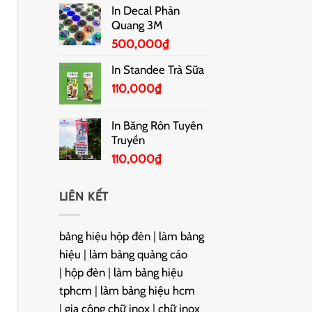
In Decal Phản
Quang 3M
500,000
₫
In Standee Trà Sữa
110,000
₫
In Băng Rôn Tuyên
Truyền
110,000
₫
LIÊN KẾT
bảng hiệu hộp đèn
|
làm bảng
hiệu
|
làm bảng quảng cáo
|
hộp đèn
|
làm bảng hiệu
tphcm
|
làm bảng hiệu hcm
|
gia công chữ inox
|
chữ inox