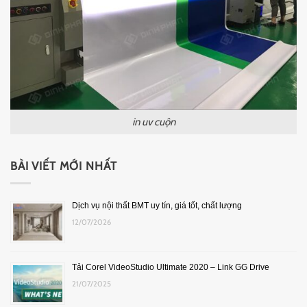
in uv cuộn
BÀI VIẾT MỚI NHẤT
Dịch vụ nội thất BMT uy tín, giá tốt, chất lượng
12/07/2026
Tải Corel VideoStudio Ultimate 2020 – Link GG Drive
21/07/2025