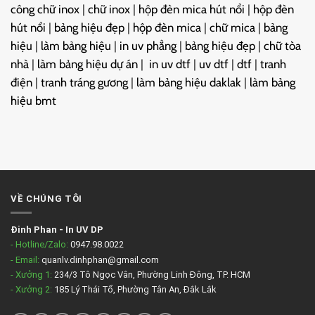
công chữ inox
|
chữ inox
|
hộp đèn mica hút nổi
|
hộp đèn
hút nổi
|
bảng hiệu đẹp
|
hộp đèn mica
|
chữ mica
|
bảng
hiệu
|
làm bảng hiệu
|
in uv phẳng
|
bảng hiệu đẹp
|
chữ tòa
nhà
|
làm bảng hiệu dự án
|
in uv dtf
|
uv dtf
|
dtf
|
tranh
điện
|
tranh tráng gương
|
làm bảng hiệu daklak
|
làm bảng
hiệu bmt
VỀ CHÚNG TÔI
Đinh Phan
-
In UV DP
- Hotline/Zalo:
0947.98.0022
- Email:
quanlv.dinhphan@gmail.com
- Xưởng 1:
234/3 Tô Ngọc Vân, Phường Linh Đông, TP. HCM
- Xưởng 2:
185 Lý Thái Tổ, Phường Tân An, Đắk Lắk