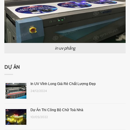
in uv phẳng
DỰ ÁN
In UV Vĩnh Long Giá Rẻ Chất Lượng Đẹp
24/12/2024
Dự Án Thi Công Bộ Chữ Toà Nhà
10/05/2022