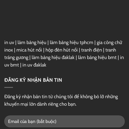
Full
–
Link
GG
Drive
in uv
|
làm bảng hiệu
|
làm bảng hiệu tphcm
|
gia công chữ
inox
|
mica hút nổi
|
hộp đèn hút nổi
|
tranh điện
|
tranh
tráng gương
|
làm bảng hiệu đaklak
|
làm bảng hiệu bmt
|
in
uv bmt
|
in uv đaklak
ĐĂNG KÝ NHẬN BẢN TIN
Đăng ký nhận bản tin từ chúng tôi để không bỏ lỡ những
khuyến mại lớn dành riêng cho bạn.