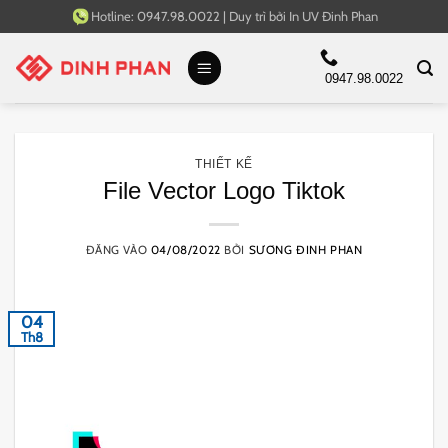
Bỏ
Hotline:
0947.98.0022
|
Duy trì bởi
In UV Đinh Phan
qua
nội
0947.98.0022
dung
THIẾT KẾ
File Vector Logo Tiktok
ĐĂNG VÀO
04/08/2022
BỞI
SƯƠNG ĐINH PHAN
04
Th8