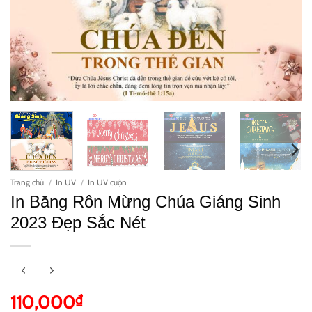
Trang chủ
/
In UV
/
In UV cuộn
In Băng Rôn Mừng Chúa Giáng Sinh
2023 Đẹp Sắc Nét
110,000
₫