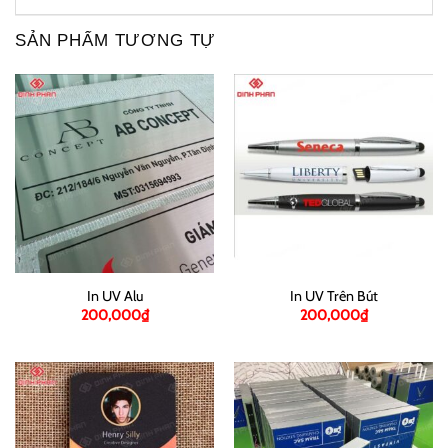
SẢN PHẨM TƯƠNG TỰ
In UV Alu
In UV Trên Bút
200,000
₫
200,000
₫