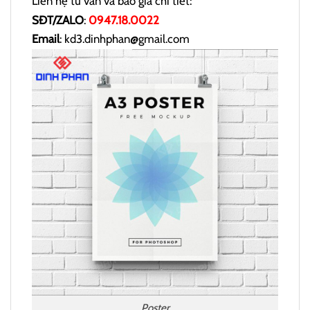
Liên hệ tư vấn và báo giá chi tiết:
SĐT/ZALO
:
0947.18.0022
Email
: kd3.dinhphan@gmail.com
Poster