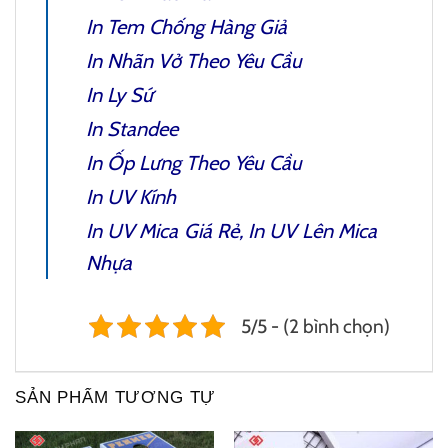
In Tem Chống Hàng Giả
In Nhãn Vở
Theo Yêu Cầu
In Ly Sứ
In Standee
In Ốp Lưng Theo Yêu Cầu
In UV Kính
In UV Mica
Giá Rẻ, In UV Lên Mica
Nhựa
5/5 - (2 bình chọn)
SẢN PHẨM TƯƠNG TỰ