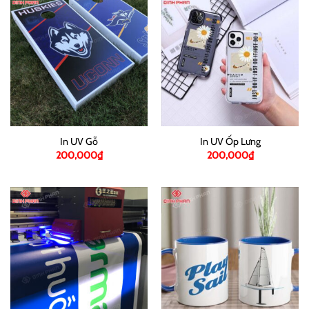
In UV Gỗ
In UV Ốp Lưng
200,000
₫
200,000
₫