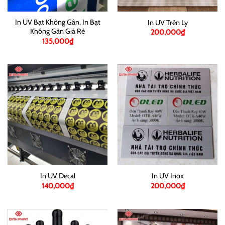
In UV Bạt Không Gân, In Bạt
In UV Trên Ly
Không Gân Giá Rẻ
200,000
₫
135,000
₫
In UV Decal
In UV Inox
140,000
₫
200,000
₫