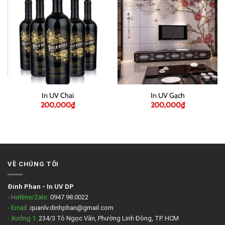
In UV Chai
In UV Gạch
200,000
₫
200,000
₫
VỀ CHÚNG TÔI
Đinh Phan
-
In UV DP
- Hotline/Zalo:
0947.98.0022
- Email:
quanlv.dinhphan@gmail.com
- Xưởng 1:
234/3 Tô Ngọc Vân, Phường Linh Đông, TP. HCM