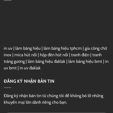
3ds
Max
2025
Full
–
Link
GG
Drive
in uv
|
làm bảng hiệu
|
làm bảng hiệu tphcm
|
gia công chữ
inox
|
mica hút nổi
|
hộp đèn hút nổi
|
tranh điện
|
tranh
tráng gương
|
làm bảng hiệu đaklak
|
làm bảng hiệu bmt
|
in
uv bmt
|
in uv đaklak
ĐĂNG KÝ NHẬN BẢN TIN
Đăng ký nhận bản tin từ chúng tôi để không bỏ lỡ những
khuyến mại lớn dành riêng cho bạn.