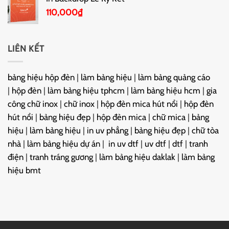
110,000
₫
LIÊN KẾT
bảng hiệu hộp đèn
|
làm bảng hiệu
|
làm bảng quảng cáo
|
hộp đèn
|
làm bảng hiệu tphcm
|
làm bảng hiệu hcm
|
gia
công chữ inox
|
chữ inox
|
hộp đèn mica hút nổi
|
hộp đèn
hút nổi
|
bảng hiệu đẹp
|
hộp đèn mica
|
chữ mica
|
bảng
hiệu
|
làm bảng hiệu
|
in uv phẳng
|
bảng hiệu đẹp
|
chữ tòa
nhà
|
làm bảng hiệu dự án
|
in uv dtf
|
uv dtf
|
dtf
|
tranh
điện
|
tranh tráng gương
|
làm bảng hiệu daklak
|
làm bảng
hiệu bmt