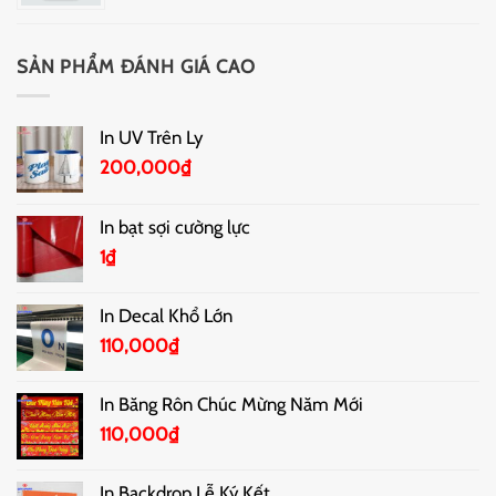
SẢN PHẨM ĐÁNH GIÁ CAO
In UV Trên Ly
200,000
₫
In bạt sợi cường lực
1
₫
In Decal Khổ Lớn
110,000
₫
In Băng Rôn Chúc Mừng Năm Mới
110,000
₫
In Backdrop Lễ Ký Kết