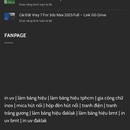
tín,
VideoStudio
giá
Ultimate
ở
Chức năng bình luận bị tắt
tốt,
2020
Download
chất
–
Microsoft
Cài Đặt Vray 7 For 3ds Max 2025 Full – Link GG Drive
lượng
Link
Project
GG
2019
ở
Chức năng bình luận bị tắt
Drive
Full
Cài
–
Đặt
Link
Vray
FANPAGE
GG
7
Drive
For
3ds
Max
2025
Full
–
Link
GG
Drive
in uv
|
làm bảng hiệu
|
làm bảng hiệu tphcm
|
gia công chữ
inox
|
mica hút nổi
|
hộp đèn hút nổi
|
tranh điện
|
tranh
tráng gương
|
làm bảng hiệu đaklak
|
làm bảng hiệu bmt
|
in
uv bmt
|
in uv đaklak