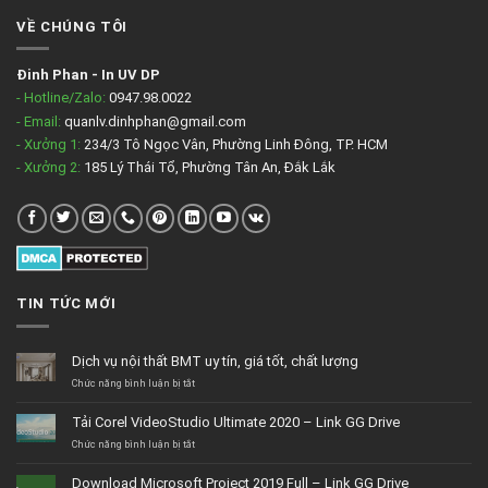
VỀ CHÚNG TÔI
Đinh Phan
-
In UV DP
- Hotline/Zalo:
0947.98.0022
- Email:
quanlv.dinhphan@gmail.com
- Xưởng 1:
234/3 Tô Ngọc Vân, Phường Linh Đông, TP. HCM
- Xưởng 2:
185 Lý Thái Tổ, Phường Tân An, Đắk Lắk
TIN TỨC MỚI
Dịch vụ nội thất BMT uy tín, giá tốt, chất lượng
ở
Chức năng bình luận bị tắt
Dịch
vụ
Tải Corel VideoStudio Ultimate 2020 – Link GG Drive
nội
thất
ở
Chức năng bình luận bị tắt
BMT
Tải
uy
Corel
Download Microsoft Project 2019 Full – Link GG Drive