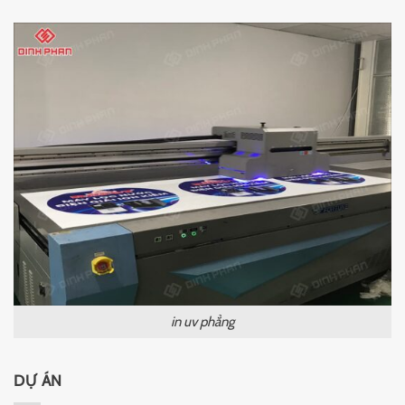
in uv phẳng
DỰ ÁN