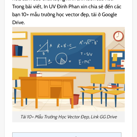
Trong bài viết, In UV Đinh Phan xin chia sẻ đến các
bạn 10+ mẫu trường học vector đẹp, tải ở Google
Drive.
Tải 10+ Mẫu Trường Học Vector Đẹp, Link GG Drive