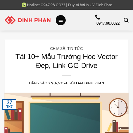
Bỏ
Hotline:
0947.98.0022
|
Duy trì bởi
In UV Đinh Phan
qua
nội
0947.98.0022
dung
CHIA SẺ
,
TIN TỨC
Tải 10+ Mẫu Trường Học Vector
Đẹp, Link GG Drive
ĐĂNG VÀO
27/07/2024
BỞI
LAM ĐINH PHAN
27
Th7