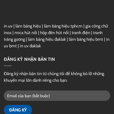
GG
Drive
in uv
|
làm bảng hiệu
|
làm bảng hiệu tphcm
|
gia công chữ
inox
|
mica hút nổi
|
hộp đèn hút nổi
|
tranh điện
|
tranh
tráng gương
|
làm bảng hiệu đaklak
|
làm bảng hiệu bmt
|
in
uv bmt
|
in uv đaklak
ĐĂNG KÝ NHẬN BẢN TIN
Đăng ký nhận bản tin từ chúng tôi để không bỏ lỡ những
khuyến mại lớn dành riêng cho bạn.