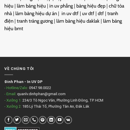
hiệu
|
làm bảng hiệu
|
in uv phẳng
|
bảng hiệu đẹp
|
chữ tòa
nhà
|
làm bảng hiệu dự án
|
in uv dtf
|
uv dtf
|
dtf
|
tranh
điện
|
tranh tráng gương
|
làm bảng hiệu daklak
|
làm bảng
hiệu bmt
VỀ CHÚNG TÔI
Đinh Phan
-
In UV DP
- Hotline/Zalo:
0947.98.0022
- Email:
quanlv.dinhphan@gmail.com
- Xưởng 1:
234/3 Tô Ngọc Vân, Phường Linh Đông, TP. HCM
- Xưởng 2:
185 Lý Thái Tổ, Phường Tân An, Đắk Lắk