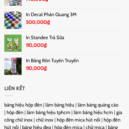
In Decal Phản Quang 3M
500,000
₫
In Standee Trà Sữa
110,000
₫
In Băng Rôn Tuyên Truyền
110,000
₫
LIÊN KẾT
bảng hiệu hộp đèn
|
làm bảng hiệu
|
làm bảng quảng cáo
|
hộp đèn
|
làm bảng hiệu tphcm
|
làm bảng hiệu hcm
|
gia
công chữ inox
|
chữ inox
|
hộp đèn mica hút nổi
|
hộp đèn
hút nổi
|
bảng hiệu đẹp
|
hộp đèn mica
|
chữ mica
|
bảng