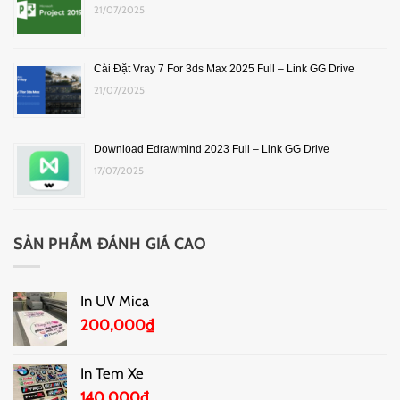
21/07/2025
Cài Đặt Vray 7 For 3ds Max 2025 Full – Link GG Drive
21/07/2025
Download Edrawmind 2023 Full – Link GG Drive
17/07/2025
SẢN PHẨM ĐÁNH GIÁ CAO
In UV Mica
200,000
₫
In Tem Xe
140,000
₫