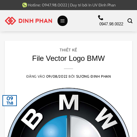
Bỏ
Hotline:
0947.98.0022
|
Duy trì bởi
In UV Đinh Phan
qua
nội
0947.98.0022
dung
THIẾT KẾ
File Vector Logo BMW
ĐĂNG VÀO
09/08/2022
BỞI
SƯƠNG ĐINH PHAN
09
Th8