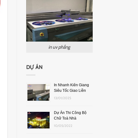
in uv phẳng
DỰ ÁN
In Nhanh Kiên Giang
Siêu Tốc Giao Liền
13/01/2025
Dự Án Thi Công Bộ
Chữ Toà Nhà
10/05/2022