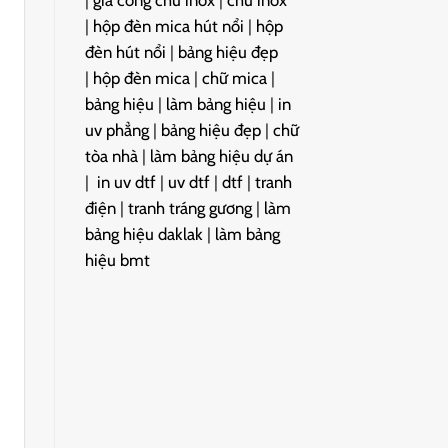
|
gia công chữ inox
|
chữ inox
|
hộp đèn mica hút nổi
|
hộp
đèn hút nổi
|
bảng hiệu đẹp
|
hộp đèn mica
|
chữ mica
|
bảng hiệu
|
làm bảng hiệu
|
in
uv phẳng
|
bảng hiệu đẹp
|
chữ
tòa nhà
|
làm bảng hiệu dự án
|
in uv dtf
|
uv dtf
|
dtf
|
tranh
điện
|
tranh tráng gương
|
làm
bảng hiệu daklak
|
làm bảng
hiệu bmt