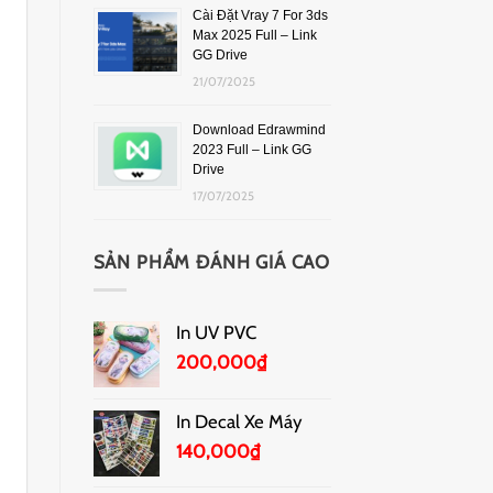
Cài Đặt Vray 7 For 3ds
Max 2025 Full – Link
GG Drive
21/07/2025
Download Edrawmind
2023 Full – Link GG
Drive
17/07/2025
SẢN PHẨM ĐÁNH GIÁ CAO
In UV PVC
200,000
₫
In Decal Xe Máy
140,000
₫