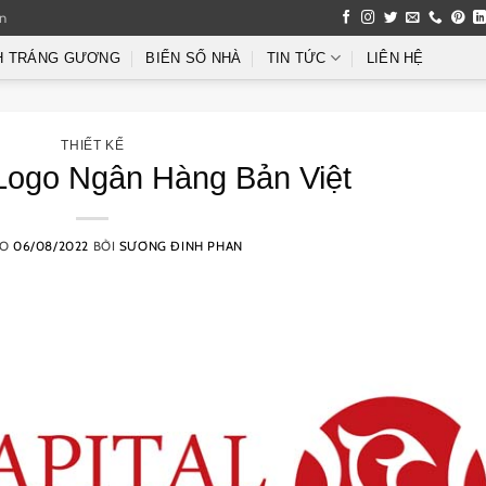
an
H TRÁNG GƯƠNG
BIỂN SỐ NHÀ
TIN TỨC
LIÊN HỆ
THIẾT KẾ
 Logo Ngân Hàng Bản Việt
ÀO
06/08/2022
BỞI
SƯƠNG ĐINH PHAN