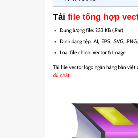
Tải
file tổng hợp ve
Dung lượng file: 233 KB (.Rar)
Định dạng tệp: .AI, .EPS, .SVG, .PNG
Loại file chỉnh: Vector & Image
Tải file vector logo ngân hàng bản việt 
đủ nhất