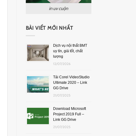
in uv cuộn
BÀI VIẾT MỚI NHẤT
Dịch vụ nội thất BMT
uy tín, giá tốt, chất
lượng
12/07/2026
Tải Corel VideoStudio
Ultimate 2020 – Link
GG Drive
21/07/2025
Download Microsoft
Project 2019 Full –
Link GG Drive
21/07/2025