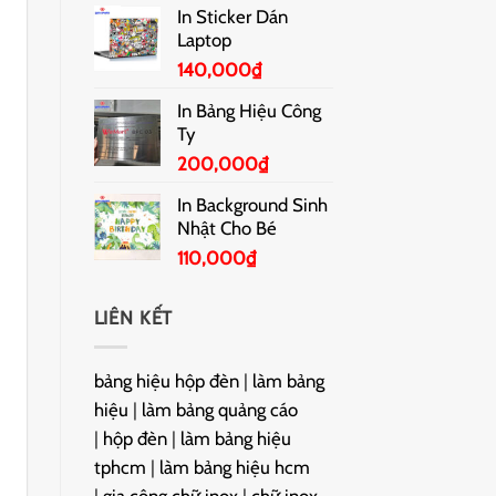
In Sticker Dán
Laptop
140,000
₫
In Bảng Hiệu Công
Ty
200,000
₫
In Background Sinh
Nhật Cho Bé
110,000
₫
LIÊN KẾT
bảng hiệu hộp đèn
|
làm bảng
hiệu
|
làm bảng quảng cáo
|
hộp đèn
|
làm bảng hiệu
tphcm
|
làm bảng hiệu hcm