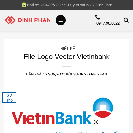
Bỏ
Hotline:
0947.98.0022
|
Duy trì bởi
In UV Đinh Phan
qua
nội
0947.98.0022
dung
THIẾT KẾ
File Logo Vector Vietinbank
ĐĂNG VÀO
27/06/2022
BỞI
SƯƠNG ĐINH PHAN
27
Th6