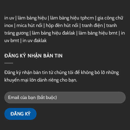
in uv
|
làm bảng hiệu
|
làm bảng hiệu tphcm
|
gia công chữ
inox
|
mica hút nổi
|
hộp đèn hút nổi
|
tranh điện
|
tranh
tráng gương
|
làm bảng hiệu đaklak
|
làm bảng hiệu bmt
|
in
uv bmt
|
in uv đaklak
ĐĂNG KÝ NHẬN BẢN TIN
Đăng ký nhận bản tin từ chúng tôi để không bỏ lỡ những
khuyến mại lớn dành riêng cho bạn.