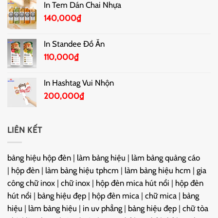
In Tem Dán Chai Nhựa
140,000
₫
In Standee Đồ Ăn
110,000
₫
In Hashtag Vui Nhộn
200,000
₫
LIÊN KẾT
bảng hiệu hộp đèn
|
làm bảng hiệu
|
làm bảng quảng cáo
|
hộp đèn
|
làm bảng hiệu tphcm
|
làm bảng hiệu hcm
|
gia
công chữ inox
|
chữ inox
|
hộp đèn mica hút nổi
|
hộp đèn
hút nổi
|
bảng hiệu đẹp
|
hộp đèn mica
|
chữ mica
|
bảng
hiệu
|
làm bảng hiệu
|
in uv phẳng
|
bảng hiệu đẹp
|
chữ tòa