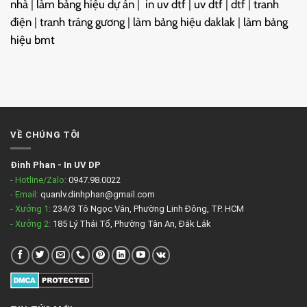
nhà
|
làm bảng hiệu dự án
|
in uv dtf
|
uv dtf
|
dtf
|
tranh
điện
|
tranh tráng gương
|
làm bảng hiệu daklak
|
làm bảng
hiệu bmt
VỀ CHÚNG TÔI
Đinh Phan
-
In UV DP
- Hotline/Zalo:
0947.98.0022
- Email:
quanlv.dinhphan@gmail.com
- Xưởng 1:
234/3 Tô Ngọc Vân, Phường Linh Đông, TP. HCM
- Xưởng 2:
185 Lý Thái Tổ, Phường Tân An, Đắk Lắk