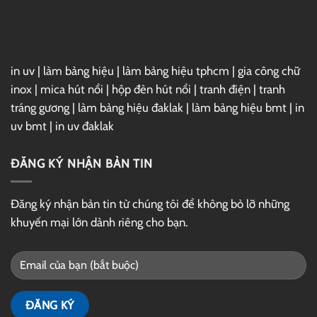
GG
Drive
in uv
|
làm bảng hiệu
|
làm bảng hiệu tphcm
|
gia công chữ
inox
|
mica hút nổi
|
hộp đèn hút nổi
|
tranh điện
|
tranh
tráng gương
|
làm bảng hiệu đaklak
|
làm bảng hiệu bmt
|
in
uv bmt
|
in uv đaklak
ĐĂNG KÝ NHẬN BẢN TIN
Đăng ký nhận bản tin từ chúng tôi để không bỏ lỡ những
khuyến mại lớn dành riêng cho bạn.