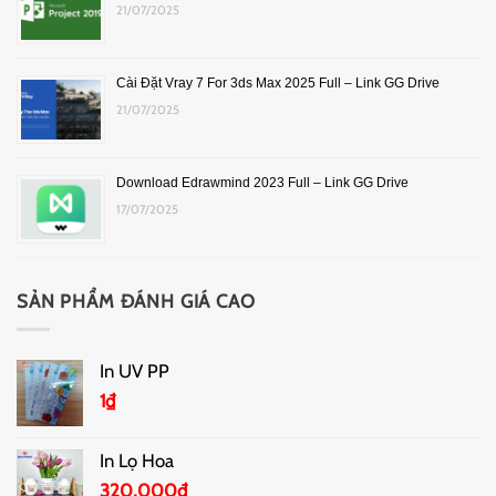
21/07/2025
Cài Đặt Vray 7 For 3ds Max 2025 Full – Link GG Drive
21/07/2025
Download Edrawmind 2023 Full – Link GG Drive
17/07/2025
SẢN PHẨM ĐÁNH GIÁ CAO
In UV PP
1
₫
In Lọ Hoa
320,000
₫