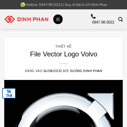
Bỏ
Hotline:
0947.98.0022
|
Duy trì bởi
In UV Đinh Phan
qua
nội
0947.98.0022
dung
THIẾT KẾ
File Vector Logo Volvo
ĐĂNG VÀO
16/08/2022
BỞI
SƯƠNG ĐINH PHAN
16
Th8