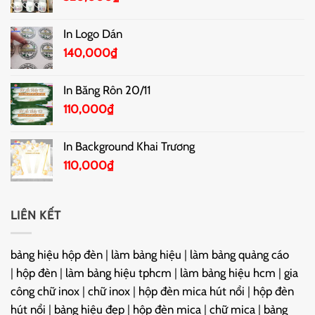
In Logo Dán
140,000
₫
In Băng Rôn 20/11
110,000
₫
In Background Khai Trương
110,000
₫
LIÊN KẾT
bảng hiệu hộp đèn
|
làm bảng hiệu
|
làm bảng quảng cáo
|
hộp đèn
|
làm bảng hiệu tphcm
|
làm bảng hiệu hcm
|
gia
công chữ inox
|
chữ inox
|
hộp đèn mica hút nổi
|
hộp đèn
hút nổi
|
bảng hiệu đẹp
|
hộp đèn mica
|
chữ mica
|
bảng