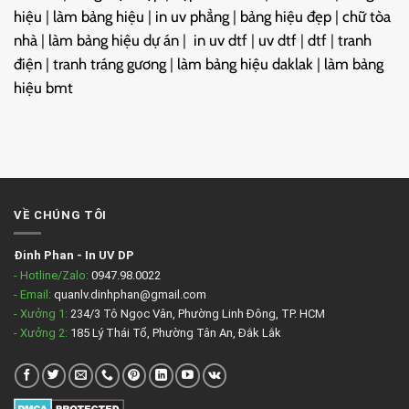
hiệu
|
làm bảng hiệu
|
in uv phẳng
|
bảng hiệu đẹp
|
chữ tòa
nhà
|
làm bảng hiệu dự án
|
in uv dtf
|
uv dtf
|
dtf
|
tranh
điện
|
tranh tráng gương
|
làm bảng hiệu daklak
|
làm bảng
hiệu bmt
VỀ CHÚNG TÔI
Đinh Phan
-
In UV DP
- Hotline/Zalo:
0947.98.0022
- Email:
quanlv.dinhphan@gmail.com
- Xưởng 1:
234/3 Tô Ngọc Vân, Phường Linh Đông, TP. HCM
- Xưởng 2:
185 Lý Thái Tổ, Phường Tân An, Đắk Lắk