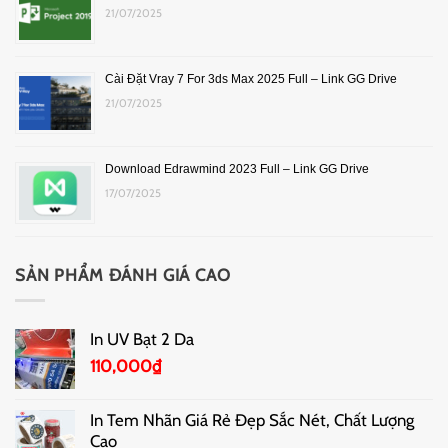
21/07/2025
Cài Đặt Vray 7 For 3ds Max 2025 Full – Link GG Drive
21/07/2025
Download Edrawmind 2023 Full – Link GG Drive
17/07/2025
SẢN PHẨM ĐÁNH GIÁ CAO
In UV Bạt 2 Da
110,000
₫
In Tem Nhãn Giá Rẻ Đẹp Sắc Nét, Chất Lượng
Cao