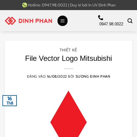
Bỏ
Hotline:
0947.98.0022
|
Duy trì bởi
In UV Đinh Phan
qua
nội
0947.98.0022
dung
THIẾT KẾ
File Vector Logo Mitsubishi
ĐĂNG VÀO
16/08/2022
BỞI
SƯƠNG ĐINH PHAN
16
Th8