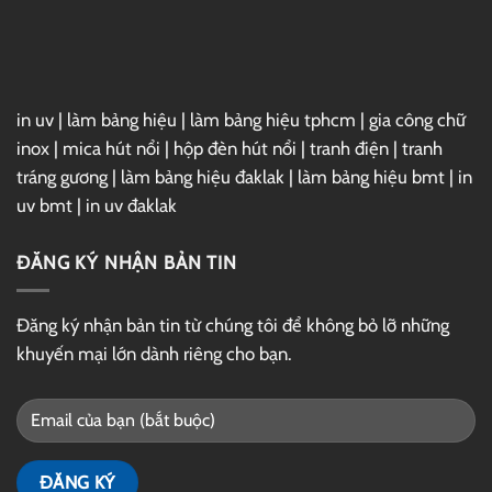
GG
Drive
in uv
|
làm bảng hiệu
|
làm bảng hiệu tphcm
|
gia công chữ
inox
|
mica hút nổi
|
hộp đèn hút nổi
|
tranh điện
|
tranh
tráng gương
|
làm bảng hiệu đaklak
|
làm bảng hiệu bmt
|
in
uv bmt
|
in uv đaklak
ĐĂNG KÝ NHẬN BẢN TIN
Đăng ký nhận bản tin từ chúng tôi để không bỏ lỡ những
khuyến mại lớn dành riêng cho bạn.