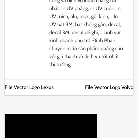
công và dịch vụ khách hàng tốt
nhất: In UV phẳng, in UV cuộn. In
UV mica, alu, inox, gỗ, kính,… In
UV bạt 3M, bạt không gân, decal,
decal 3M, decal đế ghi,… Lĩnh vực
kinh doanh phụ trợ. Đinh Phan
chuyên in ấn sản phẩm quảng cáo
với giá thành và dịch vụ tốt nhất
thị trường.
File Vector Logo Lexus
File Vector Logo Volvo