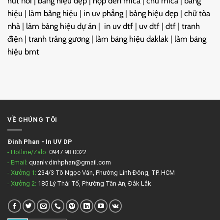
hút nổi
|
bảng hiệu đẹp
|
hộp đèn mica
|
chữ mica
|
bảng
hiệu
|
làm bảng hiệu
|
in uv phẳng
|
bảng hiệu đẹp
|
chữ tòa
nhà
|
làm bảng hiệu dự án
|
in uv dtf
|
uv dtf
|
dtf
|
tranh
điện
|
tranh tráng gương
|
làm bảng hiệu daklak
|
làm bảng
hiệu bmt
VỀ CHÚNG TÔI
Đinh Phan
-
In UV DP
- Hotline/Zalo:
0947.98.0022
- Email:
quanlv.dinhphan@gmail.com
- Xưởng 1:
234/3 Tô Ngọc Vân, Phường Linh Đông, TP. HCM
- Xưởng 2:
185 Lý Thái Tổ, Phường Tân An, Đắk Lắk