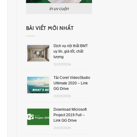
in uv cuộn
BÀI VIẾT MỚI NHẤT
Dịch vụ nội thất BMT
uy tín, giá tốt, chất
lượng
12/07/2026
Tải Corel VideoStudio
Ultimate 2020 – Link
GG Drive
21/07/2025
Download Microsoft
Project 2019 Full –
Link GG Drive
21/07/2025