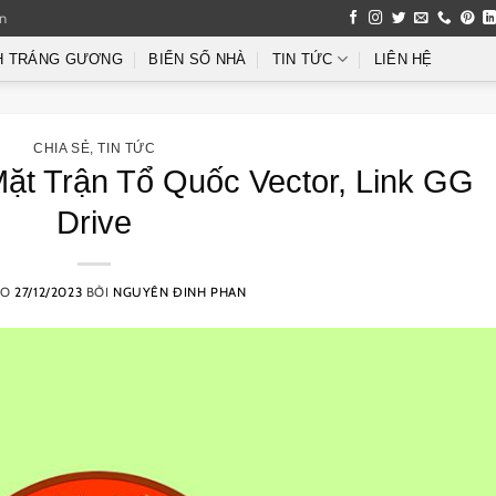
an
H TRÁNG GƯƠNG
BIỂN SỐ NHÀ
TIN TỨC
LIÊN HỆ
CHIA SẺ
,
TIN TỨC
ặt Trận Tổ Quốc Vector, Link GG
Drive
ÀO
27/12/2023
BỞI
NGUYÊN ĐINH PHAN