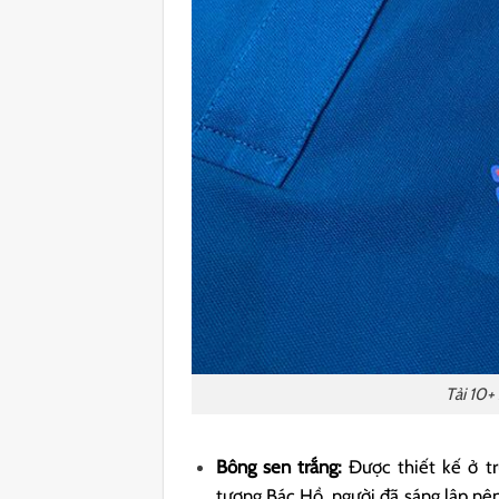
Tải 10+
Bông sen trắng:
Được thiết kế ở tr
tượng Bác Hồ, người đã sáng lập nên