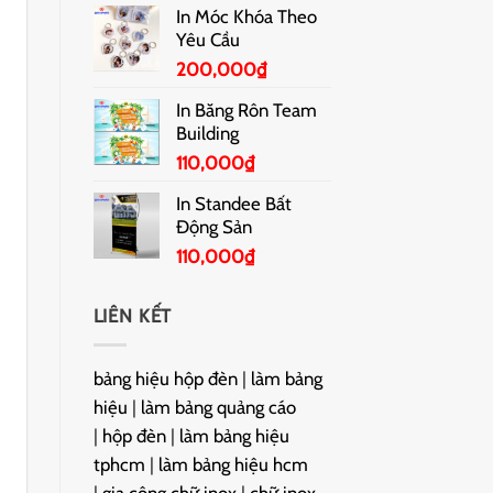
In Móc Khóa Theo
Yêu Cầu
200,000
₫
In Băng Rôn Team
Building
110,000
₫
In Standee Bất
Động Sản
110,000
₫
LIÊN KẾT
bảng hiệu hộp đèn
|
làm bảng
hiệu
|
làm bảng quảng cáo
|
hộp đèn
|
làm bảng hiệu
tphcm
|
làm bảng hiệu hcm