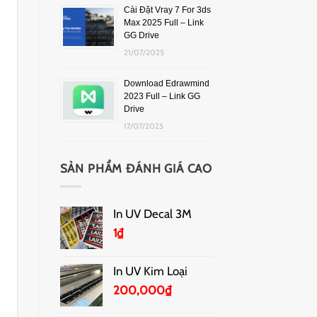
Cài Đặt Vray 7 For 3ds
Max 2025 Full – Link
GG Drive
21/07/2025
Download Edrawmind
2023 Full – Link GG
Drive
17/07/2025
SẢN PHẨM ĐÁNH GIÁ CAO
In UV Decal 3M
1
₫
In UV Kim Loại
200,000
₫