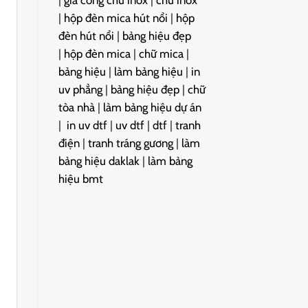
|
gia công chữ inox
|
chữ inox
|
hộp đèn mica hút nổi
|
hộp
đèn hút nổi
|
bảng hiệu đẹp
|
hộp đèn mica
|
chữ mica
|
bảng hiệu
|
làm bảng hiệu
|
in
uv phẳng
|
bảng hiệu đẹp
|
chữ
tòa nhà
|
làm bảng hiệu dự án
|
in uv dtf
|
uv dtf
|
dtf
|
tranh
điện
|
tranh tráng gương
|
làm
bảng hiệu daklak
|
làm bảng
hiệu bmt