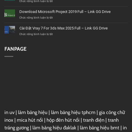
thất
ở
Chức năng bình luận bị tắt
BMT
Tải
uy
Corel
Download Microsoft Project 2019 Full – Link GG Drive
tín,
VideoStudio
giá
Ultimate
ở
Chức năng bình luận bị tắt
tốt,
2020
Download
chất
–
Microsoft
Cài Đặt Vray 7 For 3ds Max 2025 Full – Link GG Drive
lượng
Link
Project
GG
2019
ở
Chức năng bình luận bị tắt
Drive
Full
Cài
–
Đặt
Link
Vray
FANPAGE
GG
7
Drive
For
3ds
Max
2025
Full
–
Link
GG
Drive
in uv
|
làm bảng hiệu
|
làm bảng hiệu tphcm
|
gia công chữ
inox
|
mica hút nổi
|
hộp đèn hút nổi
|
tranh điện
|
tranh
tráng gương
|
làm bảng hiệu đaklak
|
làm bảng hiệu bmt
|
in