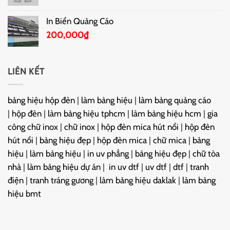
In Biển Quảng Cáo
200,000
₫
LIÊN KẾT
bảng hiệu hộp đèn
|
làm bảng hiệu
|
làm bảng quảng cáo
|
hộp đèn
|
làm bảng hiệu tphcm
|
làm bảng hiệu hcm
|
gia
công chữ inox
|
chữ inox
|
hộp đèn mica hút nổi
|
hộp đèn
hút nổi
|
bảng hiệu đẹp
|
hộp đèn mica
|
chữ mica
|
bảng
hiệu
|
làm bảng hiệu
|
in uv phẳng
|
bảng hiệu đẹp
|
chữ tòa
nhà
|
làm bảng hiệu dự án
|
in uv dtf
|
uv dtf
|
dtf
|
tranh
điện
|
tranh tráng gương
|
làm bảng hiệu daklak
|
làm bảng
hiệu bmt