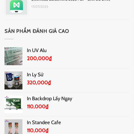
17/07/2025
SẢN PHẨM ĐÁNH GIÁ CAO
In UV Alu
200,000
₫
In Ly Sứ
320,000
₫
In Backdrop Lấy Ngay
110,000
₫
In Standee Cafe
110,000
₫