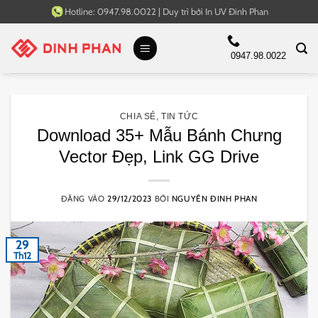
Bỏ
Hotline:
0947.98.0022
|
Duy trì bởi
In UV Đinh Phan
qua
nội
0947.98.0022
dung
CHIA SẺ
,
TIN TỨC
Download 35+ Mẫu Bánh Chưng
Vector Đẹp, Link GG Drive
ĐĂNG VÀO
29/12/2023
BỞI
NGUYÊN ĐINH PHAN
29
Th12