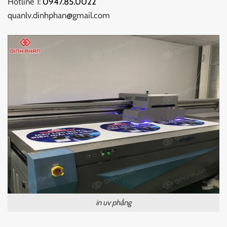
Hotline 1:
0947.85.0022
quanlv.dinhphan@gmail.com
in uv phẳng