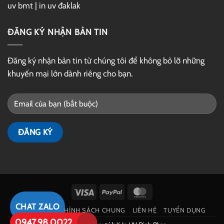
uv bmt
|
in uv đaklak
ĐĂNG KÝ NHẬN BẢN TIN
Đăng ký nhận bản tin từ chúng tôi để không bỏ lỡ những
khuyến mại lớn dành riêng cho bạn.
Visa
PayPal
MasterCard
CHAT ZALO
GIỚI THIỆU
CHÍNH SÁCH CHUNG
LIÊN HỆ
TUYỂN DỤNG
0947.98.0022