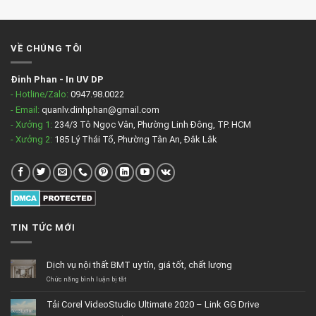
VỀ CHÚNG TÔI
Đinh Phan
-
In UV DP
- Hotline/Zalo:
0947.98.0022
- Email:
quanlv.dinhphan@gmail.com
- Xưởng 1:
234/3 Tô Ngọc Vân, Phường Linh Đông, TP. HCM
- Xưởng 2:
185 Lý Thái Tổ, Phường Tân An, Đắk Lắk
TIN TỨC MỚI
Dịch vụ nội thất BMT uy tín, giá tốt, chất lượng
ở
Chức năng bình luận bị tắt
Dịch
vụ
Tải Corel VideoStudio Ultimate 2020 – Link GG Drive
nội