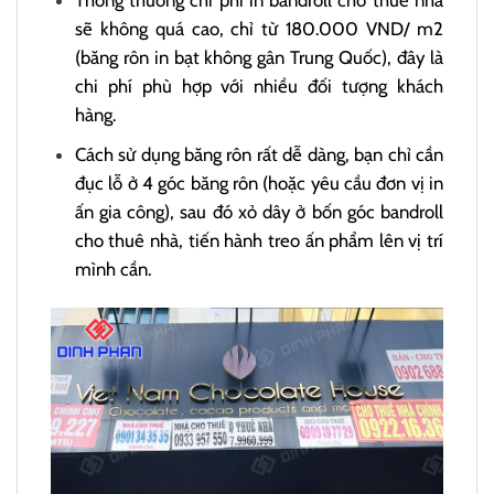
Thông thường chi phí in bandroll cho thuê nhà
sẽ không quá cao, chỉ từ 180.000 VND/ m2
(băng rôn in bạt không gân Trung Quốc), đây là
chi phí phù hợp với nhiều đối tượng khách
hàng.
Cách sử dụng băng rôn rất dễ dàng, bạn chỉ cần
đục lỗ ở 4 góc băng rôn (hoặc yêu cầu đơn vị in
ấn gia công), sau đó xỏ dây ở bốn góc bandroll
cho thuê nhà, tiến hành treo ấn phẩm lên vị trí
mình cần.