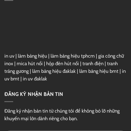
3ds
Max
2025
Full
–
Link
GG
Drive
in uv
|
làm bảng hiệu
|
làm bảng hiệu tphcm
|
gia công chữ
inox
|
mica hút nổi
|
hộp đèn hút nổi
|
tranh điện
|
tranh
tráng gương
|
làm bảng hiệu đaklak
|
làm bảng hiệu bmt
|
in
uv bmt
|
in uv đaklak
ĐĂNG KÝ NHẬN BẢN TIN
Đăng ký nhận bản tin từ chúng tôi để không bỏ lỡ những
khuyến mại lớn dành riêng cho bạn.