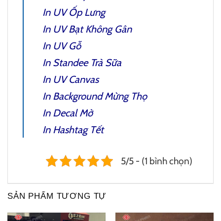
In UV Ốp Lưng
In UV Bạt Không Gân
In UV Gỗ
In Standee Trà Sữa
In UV Canvas
In Background Mừng Thọ
In Decal Mờ
In Hashtag Tết
5/5 - (1 bình chọn)
SẢN PHẨM TƯƠNG TỰ