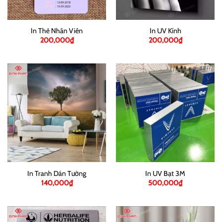
In Thẻ Nhân Viên
In UV Kính
200,000
₫
200,000
₫
In Tranh Dán Tường
In UV Bạt 3M
140,000
₫
500,000
₫