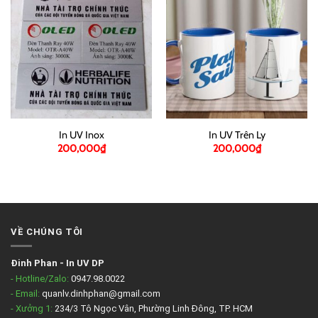
In UV Inox
In UV Trên Ly
200,000
₫
200,000
₫
VỀ CHÚNG TÔI
Đinh Phan
-
In UV DP
- Hotline/Zalo:
0947.98.0022
- Email:
quanlv.dinhphan@gmail.com
- Xưởng 1:
234/3 Tô Ngọc Vân, Phường Linh Đông, TP. HCM