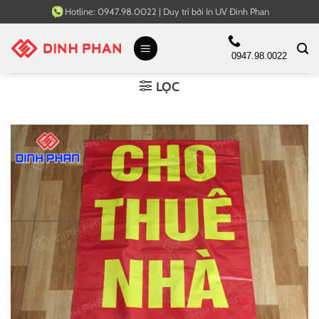
Bỏ
Hotline:
0947.98.0022
|
Duy trì bởi
In UV Đinh Phan
qua
nội
0947.98.0022
dung
LỌC