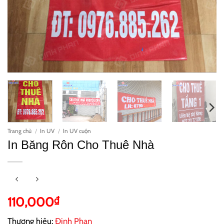
Trang chủ
/
In UV
/
In UV cuộn
In Băng Rôn Cho Thuê Nhà
110,000
₫
Thương hiệu:
Đinh Phan