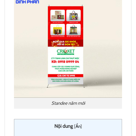
Standee năm mới
Nội dung
[
Ẩn
]