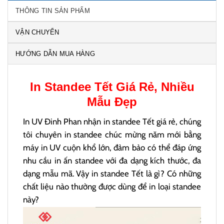
THÔNG TIN SẢN PHẨM
VẬN CHUYỂN
HƯỚNG DẪN MUA HÀNG
In
Standee Tết
Giá Rẻ, Nhiều
Mẫu Đẹp
In UV Đinh Phan nhận in standee Tết giá rẻ, chúng
tôi chuyên in standee chúc mừng năm mới bằng
máy in UV cuộn khổ lớn, đảm bảo có thể đáp ứng
nhu cầu in ấn standee với đa dạng kích thước, đa
dạng mẫu mã. Vậy in standee Tết là gì? Có những
chất liệu nào thường được dùng để in loại standee
này?