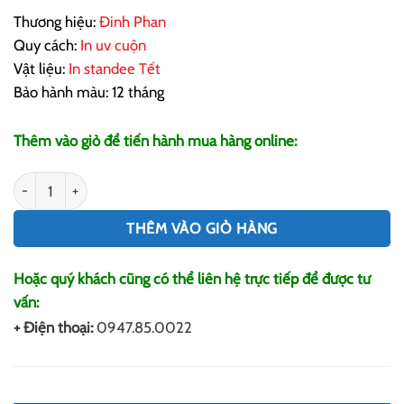
Thương hiệu:
Đinh Phan
Quy cách:
In uv cuộn
Vật liệu:
In standee Tết
Bảo hành màu: 12 tháng
Thêm vào giỏ để tiến hành mua hàng online:
In Standee Tết, Standee Chúc Mừng Năm Mới 2024 số l
THÊM VÀO GIỎ HÀNG
Hoặc quý khách cũng có thể liên hệ trực tiếp để được tư
vấn:
+ Điện thoại:
0947.85.0022