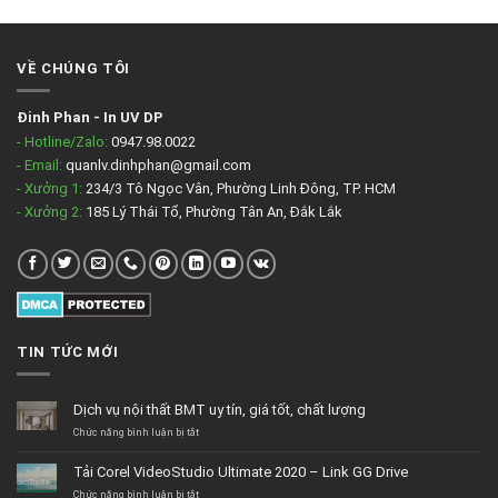
VỀ CHÚNG TÔI
Đinh Phan
-
In UV DP
- Hotline/Zalo:
0947.98.0022
- Email:
quanlv.dinhphan@gmail.com
- Xưởng 1:
234/3 Tô Ngọc Vân, Phường Linh Đông, TP. HCM
- Xưởng 2:
185 Lý Thái Tổ, Phường Tân An, Đắk Lắk
TIN TỨC MỚI
Dịch vụ nội thất BMT uy tín, giá tốt, chất lượng
ở
Chức năng bình luận bị tắt
Dịch
vụ
Tải Corel VideoStudio Ultimate 2020 – Link GG Drive
nội
thất
ở
Chức năng bình luận bị tắt