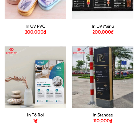
In UV PVC
In UV Menu
200,000
₫
200,000
₫
In Tờ Rơi
In Standee
1
₫
110,000
₫