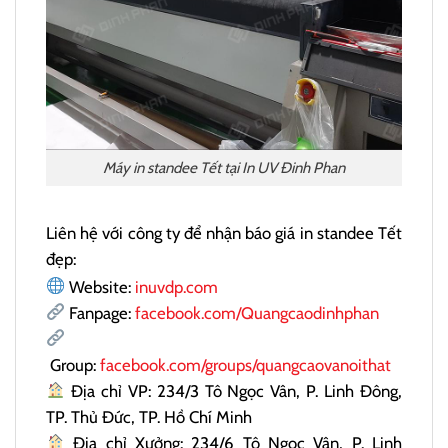
Máy in standee Tết tại In UV Đinh Phan
Liên hệ với công ty để nhận báo giá in standee Tết
đẹp:
Website:
inuvdp.com
Fanpage:
facebook.com/Quangcaodinhphan
Group:
facebook.com/groups/quangcaovanoithat
Địa chỉ VP: 234/3 Tô Ngọc Vân, P. Linh Đông,
TP. Thủ Đức, TP. Hồ Chí Minh
Địa chỉ Xưởng: 234/6 Tô Ngọc Vân, P. Linh