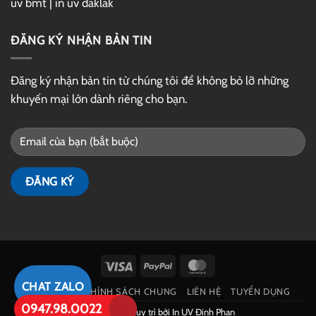
uv bmt
|
in uv đaklak
ĐĂNG KÝ NHẬN BẢN TIN
Đăng ký nhận bản tin từ chúng tôi để không bỏ lỡ những
khuyến mại lớn dành riêng cho bạn.
Visa
PayPal
MasterCard
CHAT ZALO
GIỚI THIỆU
CHÍNH SÁCH CHUNG
LIÊN HỆ
TUYỂN DỤNG
0947.98.0022
Phát triển và duy trì bởi
In UV Đinh Phan