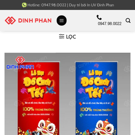
Bỏ
Hotline:
0947.98.0022
|
Duy trì bởi
In UV Đinh Phan
qua
nội
0947.98.0022
dung
LỌC