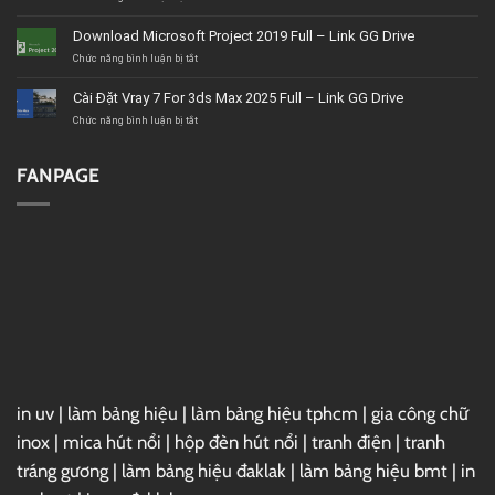
BMT
Tải
uy
Corel
Download Microsoft Project 2019 Full – Link GG Drive
tín,
VideoStudio
giá
Ultimate
ở
Chức năng bình luận bị tắt
tốt,
2020
Download
chất
–
Microsoft
Cài Đặt Vray 7 For 3ds Max 2025 Full – Link GG Drive
lượng
Link
Project
GG
2019
ở
Chức năng bình luận bị tắt
Drive
Full
Cài
–
Đặt
Link
Vray
FANPAGE
GG
7
Drive
For
3ds
Max
2025
Full
–
Link
GG
Drive
in uv
|
làm bảng hiệu
|
làm bảng hiệu tphcm
|
gia công chữ
inox
|
mica hút nổi
|
hộp đèn hút nổi
|
tranh điện
|
tranh
tráng gương
|
làm bảng hiệu đaklak
|
làm bảng hiệu bmt
|
in