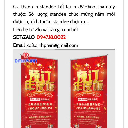
Giá thành in standee Tết tại In UV Đinh Phan tùy
thuộc: Số lượng standee chúc mừng năm mới
được in, kích thước standee được in,…
Liên hệ tư vấn và báo giá chi tiết:
SĐT/ZALO
:
0947.18.0022
Email
: kd3.dinhphan@gmail.com