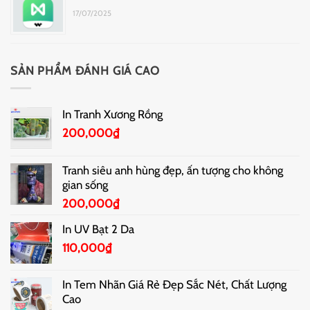
17/07/2025
SẢN PHẨM ĐÁNH GIÁ CAO
In Tranh Xương Rồng
200,000
₫
Tranh siêu anh hùng đẹp, ấn tượng cho không
gian sống
200,000
₫
In UV Bạt 2 Da
110,000
₫
In Tem Nhãn Giá Rẻ Đẹp Sắc Nét, Chất Lượng
Cao