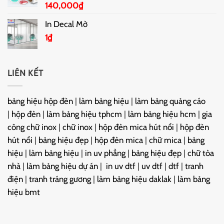
140,000
₫
In Decal Mờ
1
₫
LIÊN KẾT
bảng hiệu hộp đèn
|
làm bảng hiệu
|
làm bảng quảng cáo
|
hộp đèn
|
làm bảng hiệu tphcm
|
làm bảng hiệu hcm
|
gia
công chữ inox
|
chữ inox
|
hộp đèn mica hút nổi
|
hộp đèn
hút nổi
|
bảng hiệu đẹp
|
hộp đèn mica
|
chữ mica
|
bảng
hiệu
|
làm bảng hiệu
|
in uv phẳng
|
bảng hiệu đẹp
|
chữ tòa
nhà
|
làm bảng hiệu dự án
|
in uv dtf
|
uv dtf
|
dtf
|
tranh
điện
|
tranh tráng gương
|
làm bảng hiệu daklak
|
làm bảng
hiệu bmt