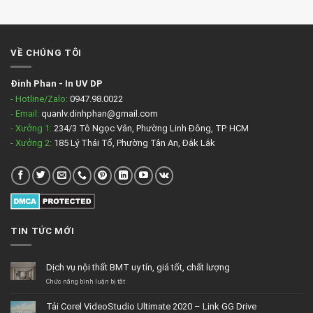
VỀ CHÚNG TÔI
Đinh Phan
-
In UV DP
- Hotline/Zalo:
0947.98.0022
- Email:
quanlv.dinhphan@gmail.com
- Xưởng 1:
234/3 Tô Ngọc Vân, Phường Linh Đông, TP. HCM
- Xưởng 2:
185 Lý Thái Tổ, Phường Tân An, Đắk Lắk
TIN TỨC MỚI
Dịch vụ nội thất BMT uy tín, giá tốt, chất lượng
ở
Chức năng bình luận bị tắt
Dịch
vụ
Tải Corel VideoStudio Ultimate 2020 – Link GG Drive
nội