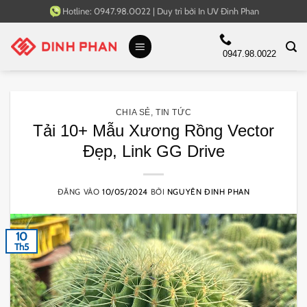
Bỏ
Hotline:
0947.98.0022
|
Duy trì bởi
In UV Đinh Phan
qua
nội
0947.98.0022
dung
CHIA SẺ
,
TIN TỨC
Tải 10+ Mẫu Xương Rồng Vector
Đẹp, Link GG Drive
ĐĂNG VÀO
10/05/2024
BỞI
NGUYÊN ĐINH PHAN
10
Th5