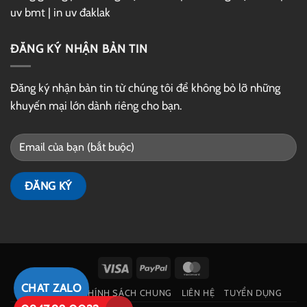
uv bmt
|
in uv đaklak
ĐĂNG KÝ NHẬN BẢN TIN
Đăng ký nhận bản tin từ chúng tôi để không bỏ lỡ những
khuyến mại lớn dành riêng cho bạn.
Visa
PayPal
MasterCard
CHAT ZALO
GIỚI THIỆU
CHÍNH SÁCH CHUNG
LIÊN HỆ
TUYỂN DỤNG