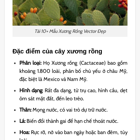
Tải 10+ Mẫu Xương Rồng Vector Đẹp
Đặc điểm của cây xương rồng
Phân loại:
Họ Xương rồng (Cactaceae) bao gồm
khoảng 1.800 loài, phân bố chủ yếu ở châu Mỹ,
đặc biệt là Mexico và Nam Mỹ.
Hình dạng
: Rất đa dạng, từ trụ cao, hình cầu, dẹt
ôm sát mặt đất, đến leo trèo.
Thân:
Mọng nước, có vai trò dự trữ nước.
Lá:
Biến đổi thành gai để hạn chế thoát nước.
Hoa:
Rực rỡ, nở vào ban ngày hoặc ban đêm, tùy