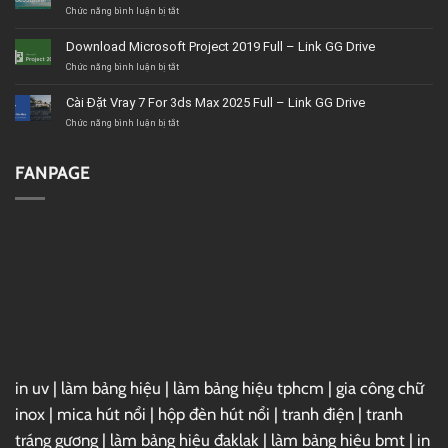
thất
ở
Chức năng bình luận bị tắt
BMT
Tải
uy
Corel
Download Microsoft Project 2019 Full – Link GG Drive
tín,
VideoStudio
giá
Ultimate
ở
Chức năng bình luận bị tắt
tốt,
2020
Download
chất
–
Microsoft
Cài Đặt Vray 7 For 3ds Max 2025 Full – Link GG Drive
lượng
Link
Project
GG
2019
ở
Chức năng bình luận bị tắt
Drive
Full
Cài
–
Đặt
Link
Vray
FANPAGE
GG
7
Drive
For
3ds
Max
2025
Full
–
Link
GG
Drive
in uv
|
làm bảng hiệu
|
làm bảng hiệu tphcm
|
gia công chữ
inox
|
mica hút nổi
|
hộp đèn hút nổi
|
tranh điện
|
tranh
tráng gương
|
làm bảng hiệu đaklak
|
làm bảng hiệu bmt
|
in